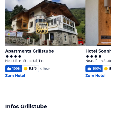
Apartments Grillstube
Hotel Sonnho
Neustift im Stubaital, Tirol
Neustift im Stubaital
100
%
5,8
/
6
100
%
5,8
/
4 Bew.
Zum Hotel
Zum Hotel
Infos Grillstube