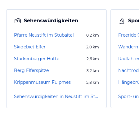
Sehenswürdigkeiten
Spor
Pfarre Neustift im Stubaital
Freeride 
0,2
km
Skigebiet Elfer
Wandern S
2,0
km
Starkenburger Hütte
Radfahren
2,6
km
Berg Elferspitze
Nachtrod
3,2
km
Krippenmuseum Fulpmes
5,8
km
Sehenswürdigkeiten in Neustift im Stubaital