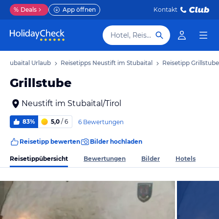
%
Deals
App öffnen
Kontakt
Hotel, Reiseziel
m Stubaital Urlaub
Reisetipps Neustift im Stubaital
Reisetipp Grillstube
Grillstube
Neustift im Stubaital/Tirol
83%
5,0
/ 6
6 Bewertungen
Reisetipp bewerten
Bilder hochladen
Reisetippübersicht
Bewertungen
Bilder
Hotels