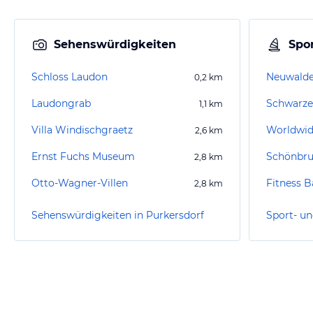
Sehenswürdigkeiten
Spor
Schloss Laudon
Neuwald
0,2
km
Laudongrab
Schwarze
1,1
km
Villa Windischgraetz
Worldwid
2,6
km
Ernst Fuchs Museum
Schönbr
2,8
km
Otto-Wagner-Villen
Fitness B
2,8
km
Sehenswürdigkeiten in Purkersdorf