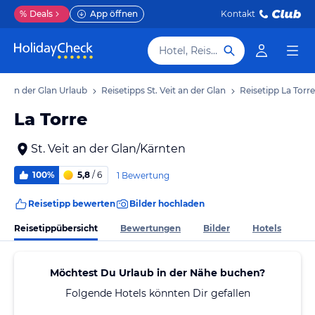
%
Deals
App öffnen
Kontakt
Hotel, Reiseziel
eit an der Glan Urlaub
Reisetipps St. Veit an der Glan
Reisetipp La Torre
La Torre
St. Veit an der Glan/Kärnten
100%
5,8
/ 6
1 Bewertung
Reisetipp bewerten
Bilder hochladen
Reisetippübersicht
Bewertungen
Bilder
Hotels
Möchtest Du Urlaub in der Nähe buchen?
Folgende Hotels könnten Dir gefallen