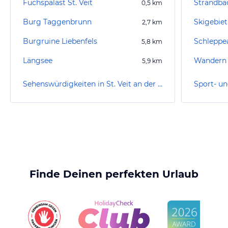
Fuchspalast St. Veit
Strandba
0,5
km
Burg Taggenbrunn
Skigebie
2,7
km
Burgruine Liebenfels
Schleppe
5,8
km
Längsee
5,9
km
Sehenswürdigkeiten in St. Veit an der Glan
Finde Deinen perfekten Urlaub