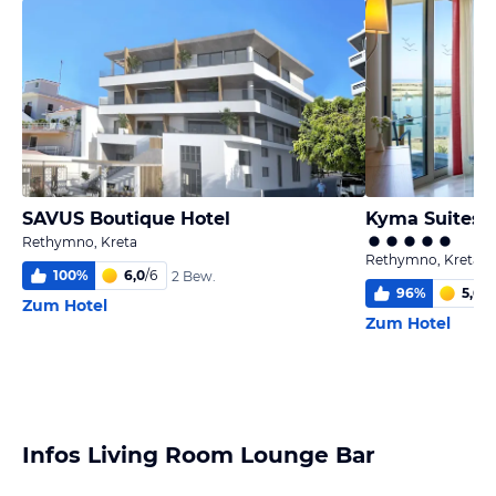
SAVUS Boutique Hotel
Kyma Suites 
Rethymno, Kreta
Rethymno, Kreta
100
%
6,0
/
6
2 Bew.
96
%
5,6
/
6
Zum Hotel
Zum Hotel
Infos Living Room Lounge Bar