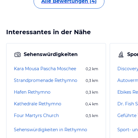
Alle Bewertungen (4)
Interessantes in der Nähe
Sehenswürdigkeiten
Spor
Kara Mousa Pascha Moschee
Discovery
0,2
km
Strandpromenade Rethymno
0,3
km
Hafen Rethymno
Ebikes R
0,3
km
Kathedrale Rethymno
Dr. Fish 
0,4
km
Four Martyrs Church
Geführte 
0,5
km
Sehenswürdigkeiten in Rethymno