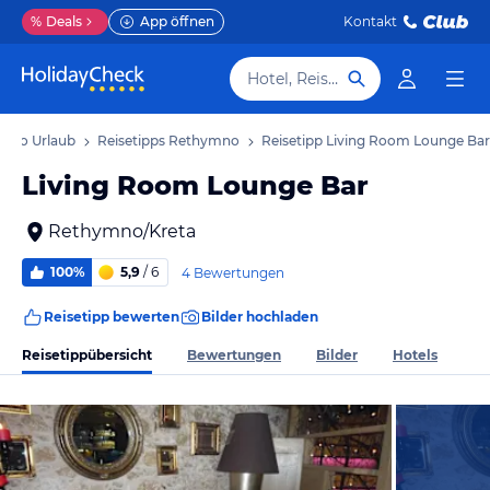
%
Deals
App öffnen
Kontakt
Hotel, Reiseziel
mno Urlaub
Reisetipps Rethymno
Reisetipp Living Room Lounge Bar
Living Room Lounge Bar
Rethymno/Kreta
100%
5,9
/ 6
4 Bewertungen
Reisetipp bewerten
Bilder hochladen
Reisetippübersicht
Bewertungen
Bilder
Hotels