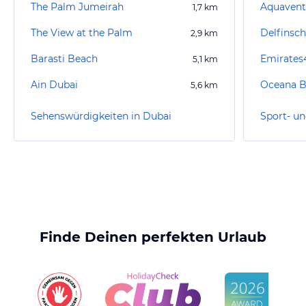
The Palm Jumeirah
Aquaventu
1,7
km
The View at the Palm
2,9
km
Barasti Beach
5,1
km
Ain Dubai
Oceana B
5,6
km
Sehenswürdigkeiten in Dubai
Sport- un
Finde Deinen perfekten Urlaub