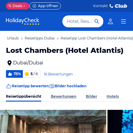
%
Deals
App öffnen
Kontakt
Hotel, Reiseziel
bai Urlaub
Reisetipps Dubai
Reisetipp Lost Chambers (Hotel Atlantis)
Lost Chambers (Hotel Atlantis)
Dubai/Dubai
75%
5
/ 6
16 Bewertungen
Reisetipp bewerten
Bilder hochladen
Reisetippübersicht
Bewertungen
Bilder
Hotels