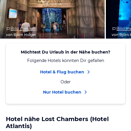
Bild melden
Bild m
von Björn Holger
von Björn 
Möchtest Du Urlaub in der Nähe buchen?
Folgende Hotels könnten Dir gefallen
Hotel & Flug buchen
Oder
Nur Hotel buchen
Hotel nähe Lost Chambers (Hotel
Atlantis)