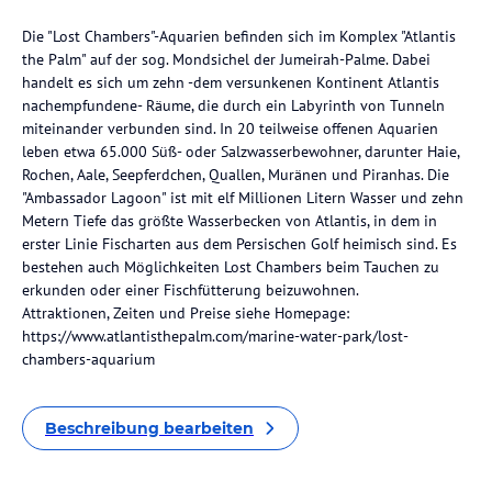
Die "Lost Chambers"-Aquarien befinden sich im Komplex "Atlantis
the Palm" auf der sog. Mondsichel der Jumeirah-Palme. Dabei
handelt es sich um zehn -dem versunkenen Kontinent Atlantis
nachempfundene- Räume, die durch ein Labyrinth von Tunneln
miteinander verbunden sind. In 20 teilweise offenen Aquarien
leben etwa 65.000 Süß- oder Salzwasserbewohner, darunter Haie,
Rochen, Aale, Seepferdchen, Quallen, Muränen und Piranhas. Die
"Ambassador Lagoon" ist mit elf Millionen Litern Wasser und zehn
Metern Tiefe das größte Wasserbecken von Atlantis, in dem in
erster Linie Fischarten aus dem Persischen Golf heimisch sind. Es
bestehen auch Möglichkeiten Lost Chambers beim Tauchen zu
erkunden oder einer Fischfütterung beizuwohnen.
Attraktionen, Zeiten und Preise siehe Homepage:
https://www.atlantisthepalm.com/marine-water-park/lost-
chambers-aquarium
Beschreibung bearbeiten