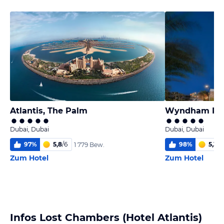
Atlantis, The Palm
Wyndham Res
Dubai, Dubai
Dubai, Dubai
97
%
5,8
/
6
98
%
5,3
/
6
1 779 Bew.
Zum Hotel
Zum Hotel
Infos Lost Chambers (Hotel Atlantis)