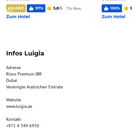
AWARD
97
%
5,8
/
6
100
%
5,3
/
714 Bew.
Zum Hotel
Zum Hotel
Infos Luigia
Adresse
Rixos Premium JBR
Dubai
Vereinigte Arabischen Emirate
Website
www.luigia.ae
Kontakt
+971 4 349 6950