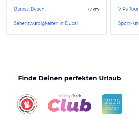
Barasti Beach
VIPs Tou
1,7
km
Sehenswürdigkeiten in Dubai
Sport- un
Finde Deinen perfekten Urlaub