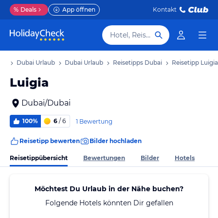
%
Deals
App öffnen
Kontakt
Hotel, Reiseziel
aub
Dubai Urlaub
Dubai Urlaub
Reisetipps Dubai
Reisetipp Luigia
Luigia
Dubai/Dubai
100%
6
/ 6
1 Bewertung
Reisetipp bewerten
Bilder hochladen
Reisetippübersicht
Bewertungen
Bilder
Hotels
Möchtest Du Urlaub in der Nähe buchen?
Folgende Hotels könnten Dir gefallen