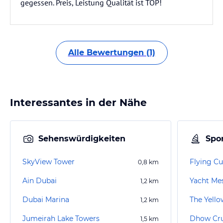
gegessen. Preis, Leistung Qualität ist TOP!
Alle Bewertungen (1)
Interessantes in der Nähe
Sehenswürdigkeiten
Spor
SkyView Tower
Flying C
0,8
km
Ain Dubai
Yacht Me
1,2
km
Dubai Marina
The Yello
1,2
km
Jumeirah Lake Towers
Dhow Cru
1,5
km