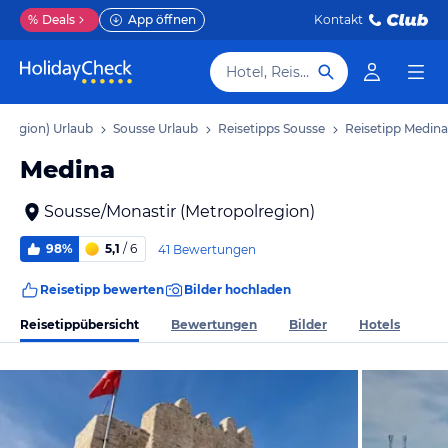
%
Deals
App öffnen
Kontakt
Hotel, Reiseziel
lregion) Urlaub
Sousse Urlaub
Reisetipps Sousse
Reisetipp Medina
Medina
Sousse/Monastir (Metropolregion)
98%
5,1
/ 6
41 Bewertungen
Reisetipp bewerten
Bilder hochladen
Reisetippübersicht
Bewertungen
Bilder
Hotels