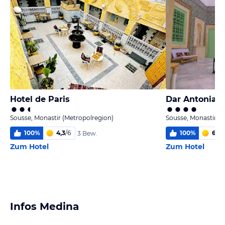
Hotel de Paris
Dar Antonia
Sousse, Monastir (Metropolregion)
Sousse, Monastir (
100
%
4,3
/
6
100
%
6
/
6
3 Bew.
Zum Hotel
Zum Hotel
Infos Medina