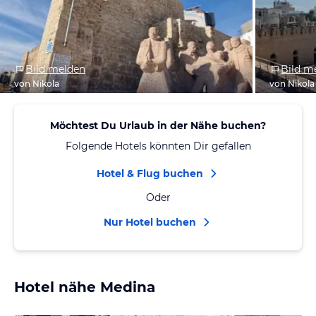
Bild melden
Bild m
von Nikola
von Nikola
Möchtest Du Urlaub in der Nähe buchen?
Folgende Hotels könnten Dir gefallen
Hotel & Flug buchen
Oder
Nur Hotel buchen
Hotel nähe Medina