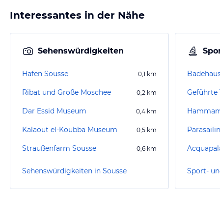
Interessantes in der Nähe
Sehenswürdigkeiten
Spor
Hafen Sousse
Badehaus
0,1
km
Ribat und Große Moschee
Geführte
0,2
km
Dar Essid Museum
Hammam 
0,4
km
Kalaout el-Koubba Museum
Parasaili
0,5
km
Straußenfarm Sousse
Acquapal
0,6
km
Sehenswürdigkeiten in Sousse
Sport- un