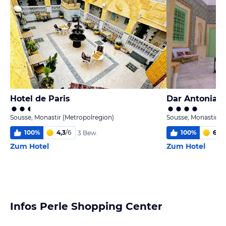
Hotel de Paris
Dar Antonia
Sousse, Monastir (Metropolregion)
Sousse, Monastir (
100
%
4,3
/
6
100
%
6
/
6
3 Bew.
Zum Hotel
Zum Hotel
Infos Perle Shopping Center