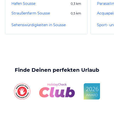
Hafen Sousse
Parasaili
0,3
km
Straußenfarm Sousse
Acquapal
0,5
km
Sehenswürdigkeiten in Sousse
Sport- un
Finde Deinen perfekten Urlaub