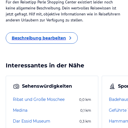
Für den Reisetipp Perle Shopping Center existiert leider noch
keine allgemeine Beschreibung. Dein wertvolles Reisewissen ist
jetzt gefragt. Hilf mit, objektive Informationen wie in Reiseführern
anderen Urlaubern zur Verfügung zu stellen.
Beschreibung bearbeiten
Interessantes in der Nähe
Sehenswürdigkeiten
Spor
Ribat und Große Moschee
Badehaus
0,0
km
Medina
Geführte
0,1
km
Dar Essid Museum
Hammam 
0,3
km