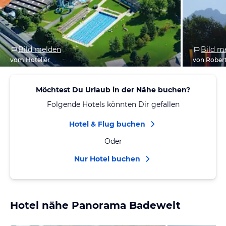
Bild melden
Bild m
vom Hotelier
von Rober
Möchtest Du Urlaub in der Nähe buchen?
Folgende Hotels könnten Dir gefallen
Hotel & Flug buchen
Oder
Nur Hotel buchen
Hotel nähe Panorama Badewelt