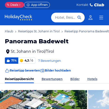
%
Deals
App öffnen
Kontakt
Hotel, Reiseziel
rol Urlaub
Reisetipps St. Johann in Tirol
Reisetipp Panorama Badewelt
Panorama Badewelt
St. Johann in Tirol/Tirol
71%
4,3
/ 6
7 Bewertungen
Reisetipp bewerten
Bilder hochladen
Reisetippübersicht
Bewertungen
Bilder
Hotels