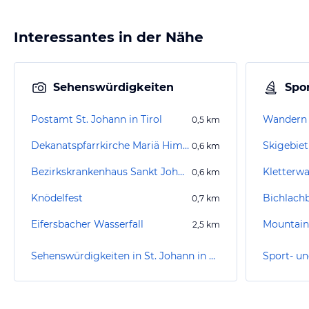
Interessantes in der Nähe
Sehenswürdigkeiten
Spor
Postamt St. Johann in Tirol
Wandern S
0,5
km
Dekanatspfarrkirche Mariä Himmelfahrt
Skigebiet
0,6
km
Bezirkskrankenhaus Sankt Johann
Kletterw
0,6
km
Knödelfest
Bichlach
0,7
km
Eifersbacher Wasserfall
2,5
km
Sehenswürdigkeiten in St. Johann in Tirol