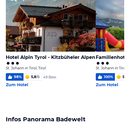
Hotel Alpin Tyrol - Kitzbüheler Alpen
Familienhotel
St. Johann in Tirol, Tirol
St. Johann in Tirol, T
98
%
5,8
/
6
100
%
5,8
/
49 Bew.
Zum Hotel
Zum Hotel
Infos Panorama Badewelt