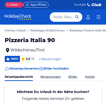
%
Deals
App öffnen
Kontakt
Hotel, Reiseziel
ldschönau Urlaub
Reisetipps Wildschönau
Reisetipp Pizzeria Italia 90
Pizzeria Italia 90
Wildschönau/Tirol
100%
5,3
/ 6
2 Bewertungen
Reisetipp bewerten
Bilder hochladen
Reisetippübersicht
Bewertungen
Bilder
Hotels
Möchtest Du Urlaub in der Nähe buchen?
Folgende Hotels könnten Dir gefallen