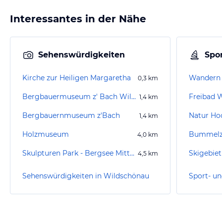
Interessantes in der Nähe
Sehenswürdigkeiten
Spor
Kirche zur Heiligen Margaretha
Wandern
0,3
km
Bergbauermuseum z' Bach Wildschönau
Freibad 
1,4
km
Bergbauernmuseum z'Bach
1,4
km
Holzmuseum
Bummelz
4,0
km
Skulpturen Park - Bergsee Mittermoos
4,5
km
Sehenswürdigkeiten in Wildschönau