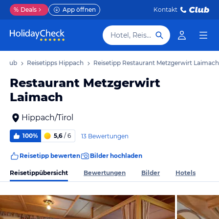
%
Deals
App öffnen
Kontakt
Hotel, Reiseziel
Urlaub
Reisetipps Hippach
Reisetipp Restaurant Metzgerwirt Laimach
Restaurant Metzgerwirt
Laimach
Hippach/Tirol
100%
5,6
/ 6
13 Bewertungen
Reisetipp bewerten
Bilder hochladen
Reisetippübersicht
Bewertungen
Bilder
Hotels