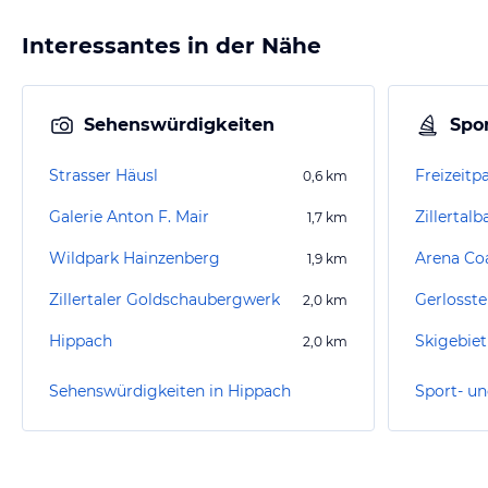
Interessantes in der Nähe
Sehenswürdigkeiten
Spor
Strasser Häusl
Freizeitpa
0,6
km
Galerie Anton F. Mair
Zillertal
1,7
km
Wildpark Hainzenberg
Arena Co
1,9
km
Zillertaler Goldschaubergwerk
Gerlosst
2,0
km
Hippach
Skigebiet
2,0
km
Sehenswürdigkeiten in Hippach