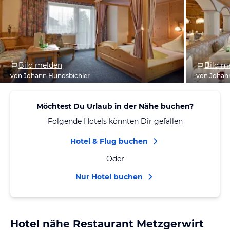
Bild melden
Bild m
von Johann Hundsbichler
von Johan
Möchtest Du Urlaub in der Nähe buchen?
Folgende Hotels könnten Dir gefallen
Hotel & Flug buchen
Oder
Nur Hotel buchen
Hotel nähe Restaurant Metzgerwirt