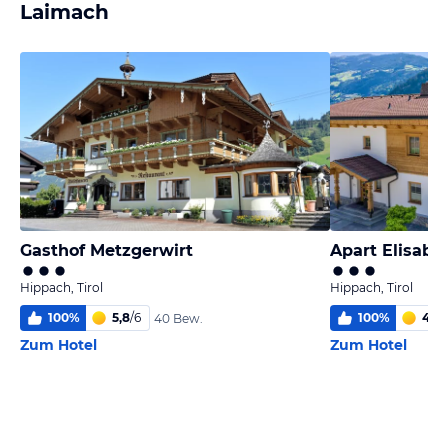
Laimach
Gasthof Metzgerwirt
Apart Elisabe
Hippach, Tirol
Hippach, Tirol
100
%
5,8
/
6
100
%
4,3
/
40 Bew.
Zum Hotel
Zum Hotel