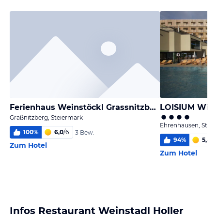
Ferienhaus Weinstöckl Grassnitzberg
Graßnitzberg, Steiermark
Ehrenhausen, Stei
100
%
6,0
/
6
3 Bew.
94
%
5,4
/
6
Zum Hotel
Zum Hotel
Infos Restaurant Weinstadl Holler