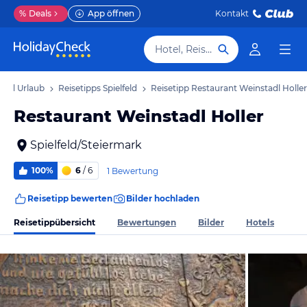
%
Deals
App öffnen
Kontakt
Hotel, Reiseziel
lfeld Urlaub
Reisetipps Spielfeld
Reisetipp Restaurant Weinstadl Holler
Restaurant Weinstadl Holler
Spielfeld/Steiermark
100%
6
/ 6
1 Bewertung
Reisetipp bewerten
Bilder hochladen
Reisetippübersicht
Bewertungen
Bilder
Hotels