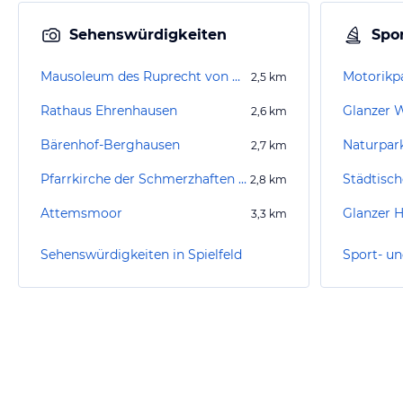
Sehenswürdigkeiten
Spor
Mausoleum des Ruprecht von Eggenberg
Motorikp
2,5
km
Rathaus Ehrenhausen
Glanzer 
2,6
km
Bärenhof-Berghausen
Naturpa
2,7
km
Pfarrkirche der Schmerzhaften Muttergottes
Städtisch
2,8
km
Attemsmoor
Glanzer 
3,3
km
Sehenswürdigkeiten in Spielfeld