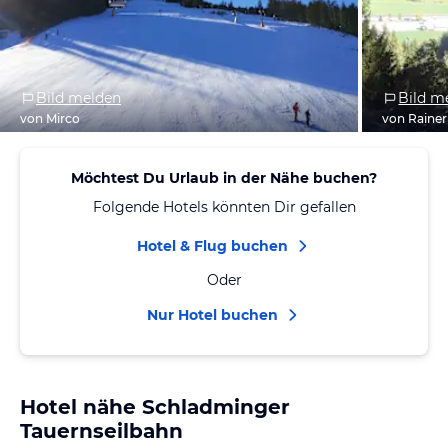
Bild melden
Bild m
von Mirco
von Rainer
Möchtest Du Urlaub in der Nähe buchen?
Folgende Hotels könnten Dir gefallen
Hotel & Flug buchen
Oder
Nur Hotel buchen
Hotel nähe Schladminger
Tauernseilbahn