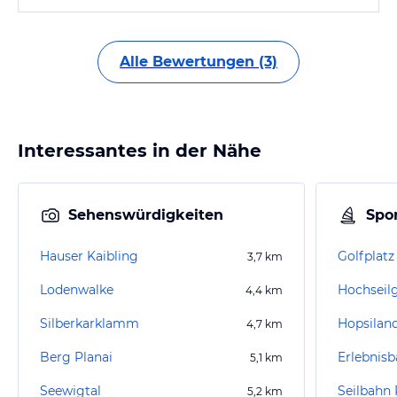
Alle Bewertungen (3)
Interessantes in der Nähe
Sehenswürdigkeiten
Spor
Hauser Kaibling
Golfplat
3,7
km
Lodenwalke
Hochseilg
4,4
km
Silberkarklamm
Hopsiland
4,7
km
Berg Planai
Erlebnis
5,1
km
Seewigtal
Seilbahn 
5,2
km