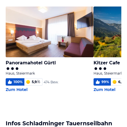
Panoramahotel Gürtl
Kitzer Cafe P
Haus, Steiermark
Haus, Steiermark
100
%
5,9
/
6
99
%
6,0
/
6
474 Bew.
Zum Hotel
Zum Hotel
Infos Schladminger Tauernseilbahn