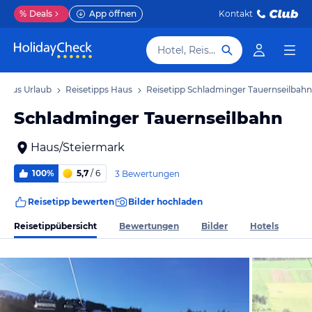
%
Deals
App öffnen
Kontakt
Hotel, Reiseziel
Haus Urlaub
Reisetipps Haus
Reisetipp Schladminger Tauernseilbahn
Schladminger Tauernseilbahn
Haus/Steiermark
100%
5,7
/ 6
3 Bewertungen
Reisetipp bewerten
Bilder hochladen
Reisetippübersicht
Bewertungen
Bilder
Hotels