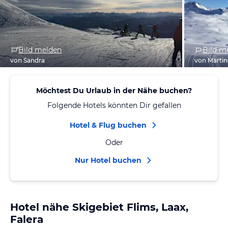
Bild melden
Bild m
von Sandra
von Martin
Möchtest Du Urlaub in der Nähe buchen?
Folgende Hotels könnten Dir gefallen
Hotel & Flug buchen
Oder
Nur Hotel buchen
Hotel nähe Skigebiet Flims, Laax,
Falera