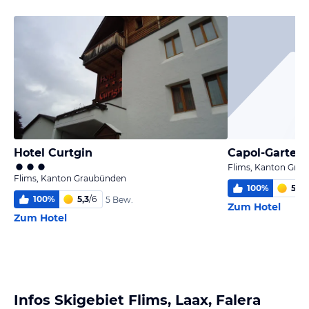
Hotel Curtgin
Capol-Garten
Flims, Kanton Gra
Flims, Kanton Graubünden
100
%
5,9
/
100
%
5,3
/
6
5 Bew.
Zum Hotel
Zum Hotel
Infos Skigebiet Flims, Laax, Falera