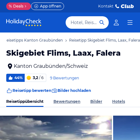
%
Deals
App öffnen
Kontakt
Hotel, Reiseziel
Reisetipps Kanton Graubünden
Reisetipp Skigebiet Flims, Laax, Falera
Skigebiet Flims, Laax, Falera
Kanton Graubünden/Schweiz
44%
3,2
/ 6
9 Bewertungen
Reisetipp bewerten
Bilder hochladen
Reisetippübersicht
Bewertungen
Bilder
Hotels