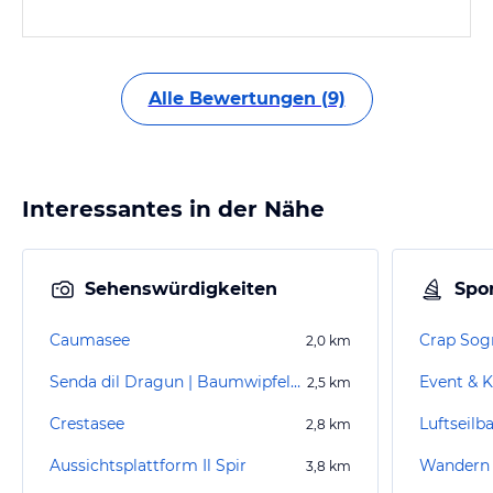
Alle Bewertungen (9)
Interessantes in der Nähe
Sehenswürdigkeiten
Spor
Caumasee
Crap Sog
2,0
km
Senda dil Dragun | Baumwipfelpfad Laax
Event & K
2,5
km
Crestasee
Luftseilb
2,8
km
Aussichtsplattform Il Spir
Wandern 
3,8
km