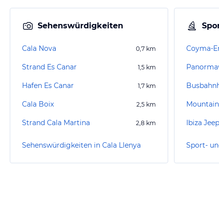
Sehenswürdigkeiten
Spor
Cala Nova
Coyma-En
0,7
km
Strand Es Canar
Panorma
1,5
km
Hafen Es Canar
Busbahnh
1,7
km
Cala Boix
2,5
km
Strand Cala Martina
Ibiza Jeep
2,8
km
Sehenswürdigkeiten in Cala Llenya