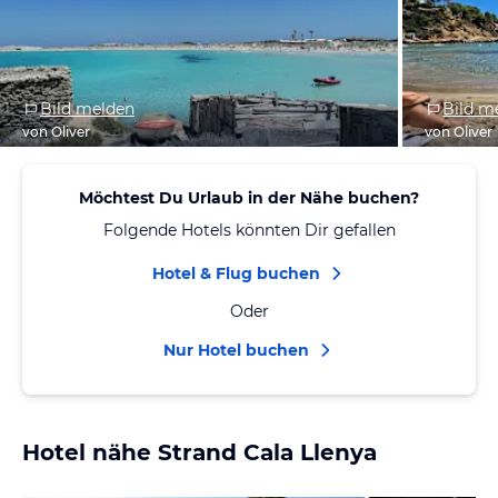
Bild melden
Bild m
von Oliver
von Oliver
Möchtest Du Urlaub in der Nähe buchen?
Folgende Hotels könnten Dir gefallen
Hotel & Flug buchen
Oder
Nur Hotel buchen
Hotel nähe Strand Cala Llenya