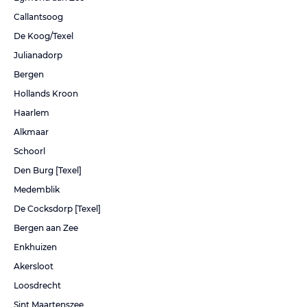
Callantsoog
De Koog/Texel
Julianadorp
Bergen
Hollands Kroon
Haarlem
Alkmaar
Schoorl
Den Burg [Texel]
Medemblik
De Cocksdorp [Texel]
Bergen aan Zee
Enkhuizen
Akersloot
Loosdrecht
Sint Maartenszee