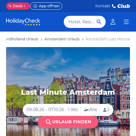
%
Deals
App öffnen
Kontakt
Hotel, Reiseziel
Nordholland Urlaub
Amsterdam Urlaub
Amsterdam Last Minute
Last Minute Amsterdam