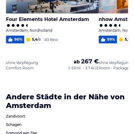
Four Elements Hotel Amsterdam
nhow Amster
Amsterdam, Nordholland
Amsterdam, Nordh
96
%
5,4
/
6
99
%
5,7
/
6
83 Bew.
267 €
ab
ohne Verpflegung
ohne Verpflegung
Comfort Room
2 ERW. • 3 TAGE
Andere Städte in der Nähe von
Amsterdam
Zandvoort
Schagen
Egmond aan Zee