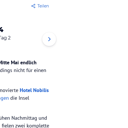
Teilen
4
5
6
Tag 2
Tag 3
Tag 4
Mitte Mai endlich
dings nicht für einen
enovierte
Hotel Nobilis
agen
die Insel
frühen Nachmittag und
 fielen zwei komplette