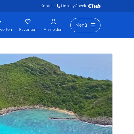
Kontakt
HolidayCheck 
Menü
werten
Favoriten
Anmelden