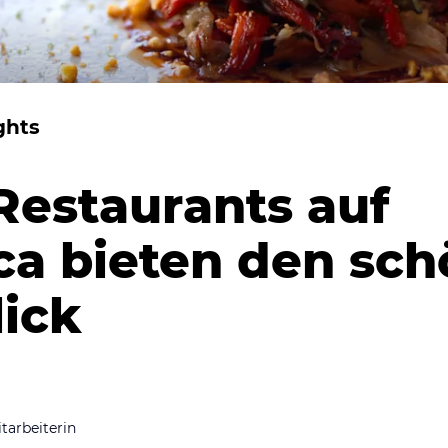
ghts
Restaurants auf
ca bieten den sc
ick
tarbeiterin