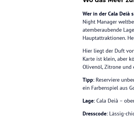
Wer in der Cala Deià s
Night Manager weltbe
atemberaubende Lage 
Hauptattraktionen. Heu
Hier liegt der Duft vo
Karte ist klein, aber k
Olivenöl, Zitrone und 
Tipp
: Reserviere unb
ein Farbenspiel aus Go
Lage
: Cala Deià – obe
Dresscode
: Lässig-ch