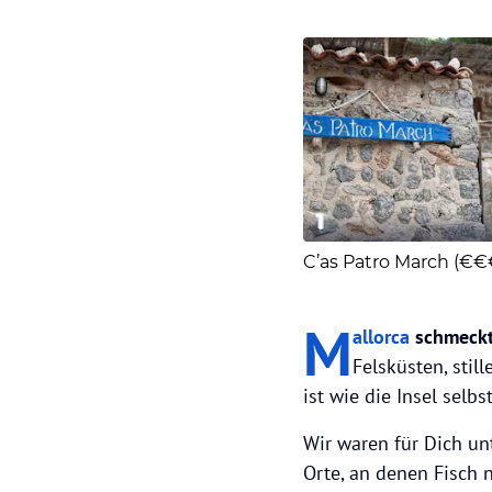
1
C’as Patro March (€€
M
allorca
schmeckt
Felsküsten, stil
ist wie die Insel selb
Wir waren für Dich un
Orte, an denen Fisch 