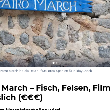
Patro March in Cala Deià auf Mallorca, Spanien ©HolidayCheck
 March – Fisch, Felsen, Film
lich (€€€)
m Hauptdarsteller wird