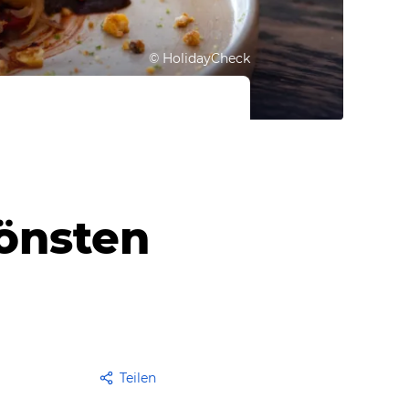
©
HolidayCheck
hönsten
Teilen