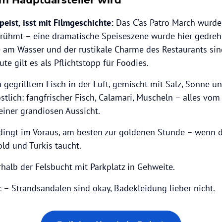
peist, isst mit Filmgeschichte:
Das C’as Patro March wurde
rühmt – eine dramatische Speiseszene wurde hier gedreht
am Wasser und der rustikale Charme des Restaurants sin
te gilt es als Pflichtstopp für Foodies.
n gegrilltem Fisch in der Luft, gemischt mit Salz, Sonne u
östlich: fangfrischer Fisch, Calamari, Muscheln – alles vom G
einer grandiosen Aussicht.
edingt im Voraus, am besten zur goldenen Stunde – wenn 
ld und Türkis taucht.
rhalb der Felsbucht mit Parkplatz in Gehweite.
ic – Strandsandalen sind okay, Badekleidung lieber nicht.