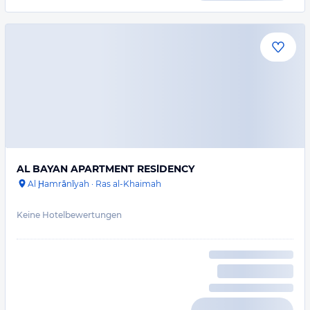
AL BAYAN APARTMENT RESlDENCY
Al Ḩamrānīyah
·
Ras al-Khaimah
Keine Hotelbewertungen