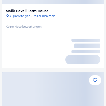
Malik Haveli Farm House
Al Ḩamrānīyah
·
Ras al-Khaimah
Keine Hotelbewertungen