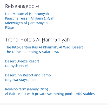
Reiseangebote
Last Minute Al Ḩamrānīyah
Pauschalreisen Al Ḩamrānīyah
Mietwagen Al Ḩamrānīyah
Flüge
Trend-Hotels
Al Ḩamrānīyah
The Ritz-Carlton Ras Al Khaimah, Al Wadi Desert
The Dunes Camping & Safari RAK
Desert Breeze Resort
Daraysh Hotel
Desert Inn Resort and Camp
Nagawa Staycation
Revaloo farm (Family Only)
Al Bait resort with private swimming pools -HRS stables