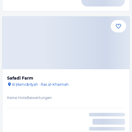
Safadi Farm
Al Ḩamrānīyah
·
Ras al-Khaimah
Keine Hotelbewertungen