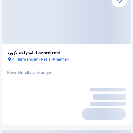
استراحة لازورد -Lazord rest
Al Ḩamrānīyah
·
Ras al-Khaimah
Keine Hotelbewertungen