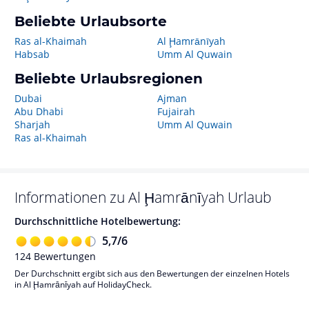
Beliebte Urlaubsorte
Ras al-Khaimah
Al Ḩamrānīyah
Habsab
Umm Al Quwain
Beliebte Urlaubsregionen
Dubai
Ajman
Abu Dhabi
Fujairah
Sharjah
Umm Al Quwain
Ras al-Khaimah
Informationen zu
Al Ḩamrānīyah
Urlaub
Durchschnittliche Hotelbewertung:
5,7
/
6
124
Bewertungen
Der Durchschnitt ergibt sich aus den Bewertungen der einzelnen Hotels
in Al Ḩamrānīyah auf HolidayCheck.