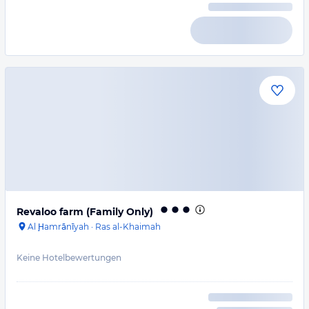
Revaloo farm (Family Only)
Al Ḩamrānīyah
·
Ras al-Khaimah
Keine Hotelbewertungen