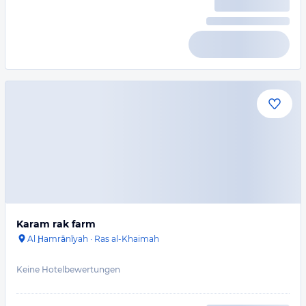
Karam rak farm
Al Ḩamrānīyah
·
Ras al-Khaimah
Keine Hotelbewertungen