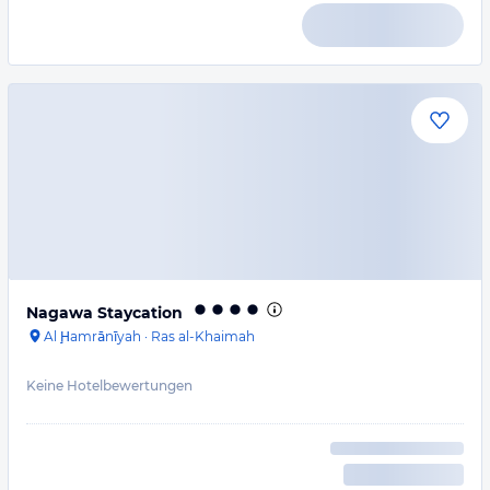
Nagawa Staycation
Al Ḩamrānīyah
·
Ras al-Khaimah
Keine Hotelbewertungen