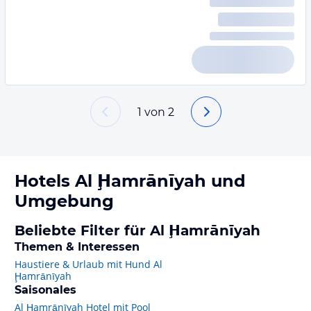
1
von
2
Hotels
Al Ḩamrānīyah
und
Umgebung
Beliebte Filter für Al Ḩamrānīyah
Themen & Interessen
Haustiere & Urlaub mit Hund Al
Ḩamrānīyah
Saisonales
Al Ḩamrānīyah Hotel mit Pool