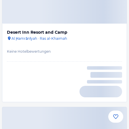
Desert Inn Resort and Camp
Al Ḩamrānīyah
·
Ras al-Khaimah
Keine Hotelbewertungen