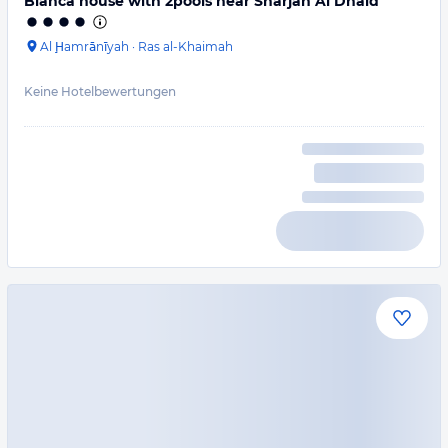
Blanca house with 2pools near Sharjah Al Dhaid
Al Ḩamrānīyah
·
Ras al-Khaimah
Keine Hotelbewertungen