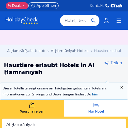
%
Deals
App öffnen
Kontakt
Hotel, Reiseziel
b
Al Ḩamrānīyah Urlaub
Al Ḩamrānīyah Hotels
Haustiere erlaubt
Teilen
Haustiere erlaubt Hotels in Al
Ḩamrānīyah
Diese Hotelliste zeigt unsere am häufigsten gebuchten Hotels an.
Informationen zu Rankings und Bewertungen findest Du
hier
Pauschalreisen
Nur Hotel
Al Ḩamrānīyah