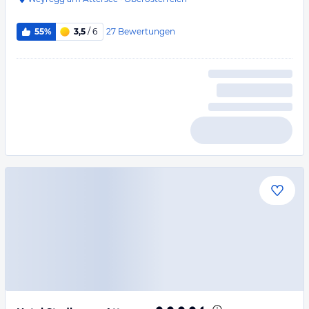
27
Bewertungen
55%
3,5
/ 6