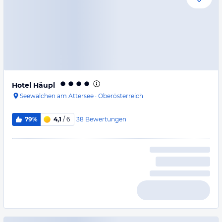
Hotel Häupl
Seewalchen am Attersee
·
Oberösterreich
38
Bewertungen
79%
4,1
/ 6