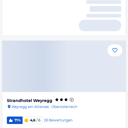
Strandhotel Weyregg
Weyregg am Attersee
·
Oberösterreich
26
Bewertungen
71%
4,6
/ 6