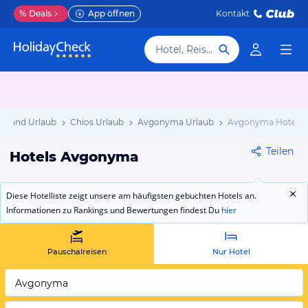
%
Deals
App öffnen
Kontakt
Hotel, Reiseziel
enland Urlaub
Chios Urlaub
Avgonyma Urlaub
Avgonyma Hotels
Teilen
Hotels Avgonyma
Diese Hotelliste zeigt unsere am häufigsten gebuchten Hotels an.
Informationen zu Rankings und Bewertungen findest Du
hier
Pauschalreisen
Nur Hotel
Avgonyma