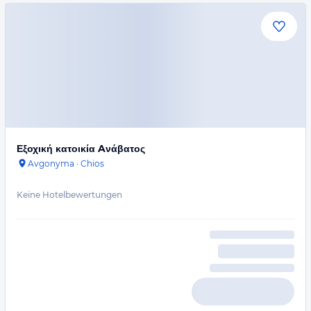
Εξοχική κατοικία Aνάβατος
Avgonyma
·
Chios
Keine Hotelbewertungen