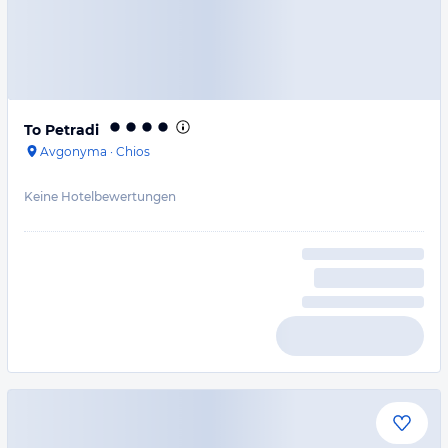
To Petradi
Avgonyma
·
Chios
Keine Hotelbewertungen