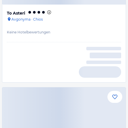
To Asteri
Avgonyma
·
Chios
Keine Hotelbewertungen