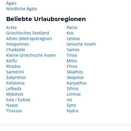
Ägäis
Nördliche Ägäis
Beliebte Urlaubsregionen
Kreta
Paros
Griechisches Festland
Kos
Athen (Metropolregion)
Lesbos
Peloponnes
Ionische Inseln
Chalkidiki
Samos
Kleine Griechische Inseln
Tinos
Korfu
Milos
Rhodos
Chios
Santorini
Skiathos
Zakynthos
Skopelos
Kefalonia
Karpathos
Lefkada
Sifnos
Mykonos
Limnos
Evia / Euböa
Ios
Naxos
Symi
Thassos
Hydra