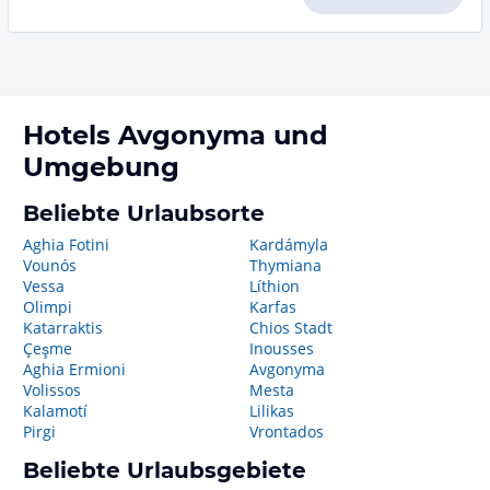
Hotels
Avgonyma
und
Umgebung
Beliebte Urlaubsorte
Aghia Fotini
Kardámyla
Vounós
Thymiana
Vessa
Líthion
Olimpi
Karfas
Katarraktis
Chios Stadt
Çeşme
Inousses
Aghia Ermioni
Avgonyma
Volissos
Mesta
Kalamotí
Lilikas
Pirgi
Vrontados
Beliebte Urlaubsgebiete