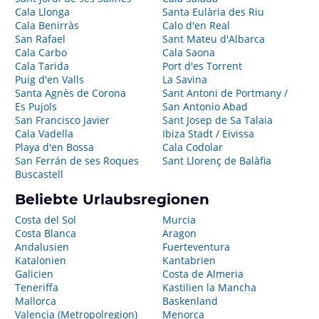
Cala Llonga
Santa Eulària des Riu
Cala Benirràs
Calo d'en Real
San Rafael
Sant Mateu d'Albarca
Cala Carbo
Cala Saona
Cala Tarida
Port d'es Torrent
Puig d'en Valls
La Savina
Santa Agnès de Corona
Sant Antoni de Portmany /
Es Pujols
San Antonio Abad
San Francisco Javier
Sant Josep de Sa Talaia
Cala Vadella
Ibiza Stadt / Eivissa
Playa d'en Bossa
Cala Codolar
San Ferrán de ses Roques
Sant Llorenç de Balàfia
Buscastell
Beliebte Urlaubsregionen
Costa del Sol
Murcia
Costa Blanca
Aragon
Andalusien
Fuerteventura
Katalonien
Kantabrien
Galicien
Costa de Almeria
Teneriffa
Kastilien la Mancha
Mallorca
Baskenland
Valencia (Metropolregion)
Menorca