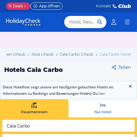
%
Deals
App öffnen
Kontakt
Hotel, Reiseziel
panien Urlaub
Ibiza Urlaub
Cala Carbo Urlaub
Cala Carbo Hotels
Teilen
Hotels Cala Carbo
Diese Hotelliste zeigt unsere am häufigsten gebuchten Hotels an.
Informationen zu Rankings und Bewertungen findest Du
hier
Pauschalreisen
Nur Hotel
Cala Carbo