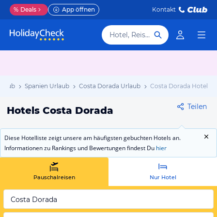
%
Deals
App öffnen
Kontakt
Hotel, Reiseziel
rlaub
Spanien Urlaub
Costa Dorada Urlaub
Costa Dorada Hotels
Teilen
Hotels Costa Dorada
Diese Hotelliste zeigt unsere am häufigsten gebuchten Hotels an.
Informationen zu Rankings und Bewertungen findest Du
hier
Pauschalreisen
Nur Hotel
Costa Dorada