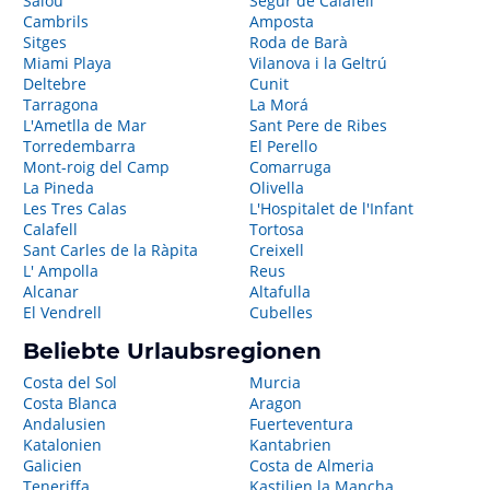
Salou
Segur de Calafell
Cambrils
Amposta
Sitges
Roda de Barà
Miami Playa
Vilanova i la Geltrú
Deltebre
Cunit
Tarragona
La Morá
L'Ametlla de Mar
Sant Pere de Ribes
Torredembarra
El Perello
Mont-roig del Camp
Comarruga
La Pineda
Olivella
Les Tres Calas
L'Hospitalet de l'Infant
Calafell
Tortosa
Sant Carles de la Ràpita
Creixell
L' Ampolla
Reus
Alcanar
Altafulla
El Vendrell
Cubelles
Beliebte Urlaubsregionen
Costa del Sol
Murcia
Costa Blanca
Aragon
Andalusien
Fuerteventura
Katalonien
Kantabrien
Galicien
Costa de Almeria
Teneriffa
Kastilien la Mancha