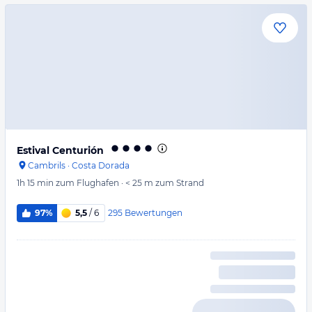
Estival Centurión
Cambrils
·
Costa Dorada
1h 15 min
zum Flughafen
·
< 25 m
zum Strand
295
Bewertungen
97%
5,5
/ 6