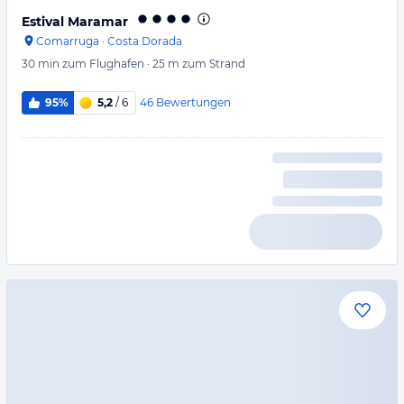
Estival Maramar
Comarruga
·
Costa Dorada
30 min
zum Flughafen
·
25 m
zum Strand
46
Bewertungen
95%
5,2
/ 6