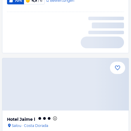
12
Bewertungen
70%
4,9
/ 6
Hotel Jaime l
Salou
·
Costa Dorada