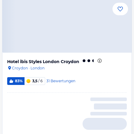
Hotel ibis Styles London Croydon
Croydon
·
London
31
Bewertungen
83%
3,5
/ 6