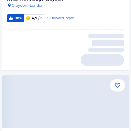
Croydon
·
London
31
Bewertungen
98%
4,9
/ 6