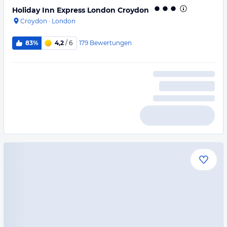
Holiday Inn Express London Croydon
Croydon
·
London
179
Bewertungen
83%
4,2
/ 6