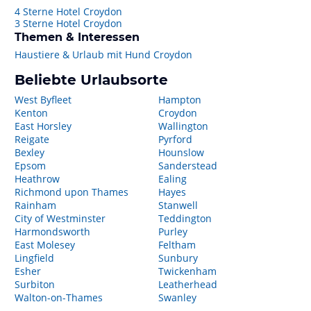
4 Sterne Hotel Croydon
3 Sterne Hotel Croydon
Themen & Interessen
Haustiere & Urlaub mit Hund Croydon
Beliebte Urlaubsorte
West Byfleet
Hampton
Kenton
Croydon
East Horsley
Wallington
Reigate
Pyrford
Bexley
Hounslow
Epsom
Sanderstead
Heathrow
Ealing
Richmond upon Thames
Hayes
Rainham
Stanwell
City of Westminster
Teddington
Harmondsworth
Purley
East Molesey
Feltham
Lingfield
Sunbury
Esher
Twickenham
Surbiton
Leatherhead
Walton-on-Thames
Swanley