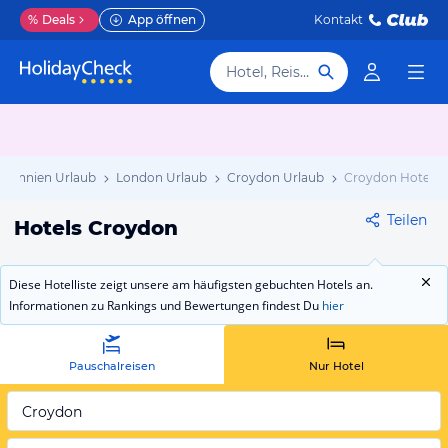
%
Deals
App öffnen
Kontakt
Hotel, Reiseziel
itannien Urlaub
London Urlaub
Croydon Urlaub
Croydon Hotels
Teilen
Hotels Croydon
Diese Hotelliste zeigt unsere am häufigsten gebuchten Hotels an.
Informationen zu Rankings und Bewertungen findest Du
hier
Pauschalreisen
Nur Hotel
Croydon