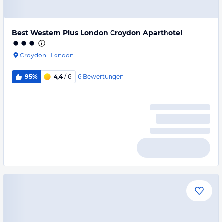
Best Western Plus London Croydon Aparthotel
Croydon
·
London
6
Bewertungen
95%
4,4
/ 6