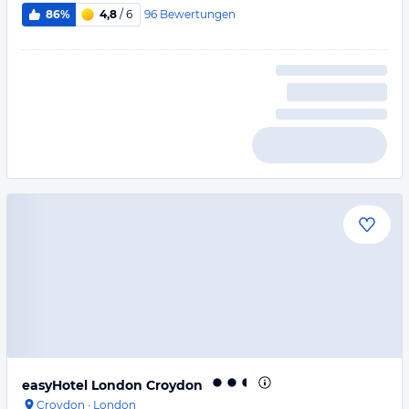
96
Bewertungen
86%
4,8
/ 6
easyHotel London Croydon
Croydon
·
London