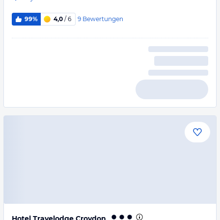
9
Bewertungen
99%
4,0
/ 6
Hotel Travelodge Croydon