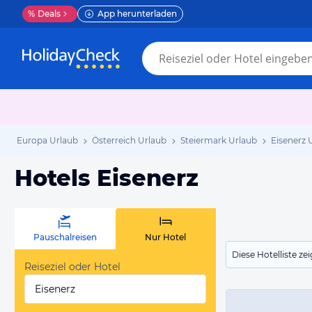
%
Deals
App herunterladen
Europa Urlaub
Österreich Urlaub
Steiermark Urlaub
Eisenerz 
Hotels Eisenerz
Pauschalreisen
Nur Hotel
Diese Hotelliste z
Reiseziel oder Hotel
Eisenerz