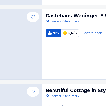
Gästehaus Weninger
Eisenerz
·
Steiermark
11
Bewertungen
91%
5,4
/ 6
Beautiful Cottage in Sty
Eisenerz
·
Steiermark