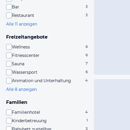
Bar
3
Restaurant
3
Alle 11 anzeigen
Freizeitangebote
Wellness
6
Fitnesscenter
6
Sauna
7
Wassersport
6
Animation und Unterhaltung
4
Alle 8 anzeigen
Familien
Familienhotel
4
Kinderbetreuung
1
Babybett zustellbar
3