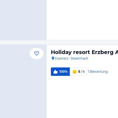
Holiday resort Erzberg A
Eisenerz
·
Steiermark
1
Bewertung
100%
5
/ 6