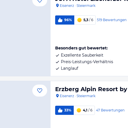
Eisenerz
·
Steiermark
519
Bewertungen
96%
5,3
/ 6
Besonders gut bewertet:
Exzellente Sauberkeit
Preis-Leistungs-Verhältnis
Langlauf
Erzberg Alpin Resort b
Eisenerz
·
Steiermark
47
Bewertungen
33%
4,1
/ 6