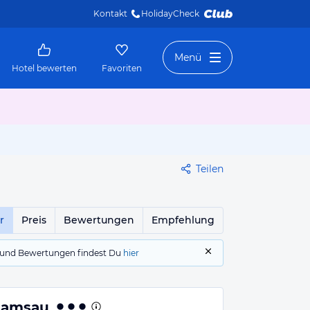
Kontakt
HolidayCheck 
Menü
Hotel bewerten
Favoriten
Teilen
r
Preis
Bewertungen
Empfehlung
gs und Bewertungen findest Du
hier
 Ramsau