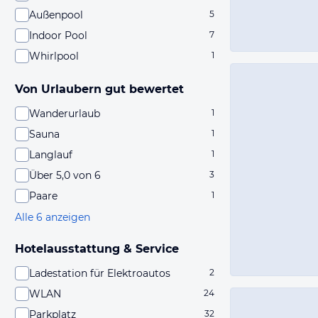
Außenpool
5
Indoor Pool
7
Whirlpool
1
Von Urlaubern gut bewertet
Wanderurlaub
1
Sauna
1
Langlauf
1
Über 5,0 von 6
3
Paare
1
Alle 6 anzeigen
Hotelausstattung & Service
Ladestation für Elektroautos
2
WLAN
24
Parkplatz
32