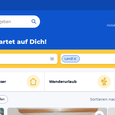
Hote
rtet auf Dich!
Landl
ser
Wanderurlaub
Sortieren nac
fen