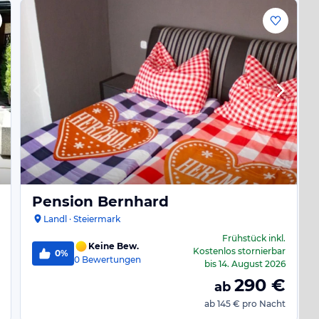
Pension Bernhard
Landl · Steiermark
Frühstück
inkl.
Keine Bew.
Kostenlos stornierbar
0%
0
Bewertungen
bis
14. August 2026
290
€
ab
ab
145 €
pro Nacht