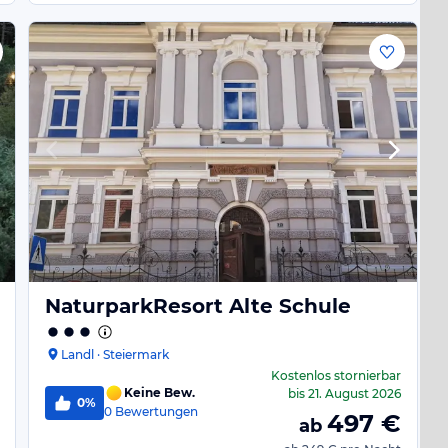
NaturparkResort Alte Schule
Landl · Steiermark
Kostenlos stornierbar
Keine Bew.
bis
21. August 2026
0%
0
Bewertungen
497
€
ab