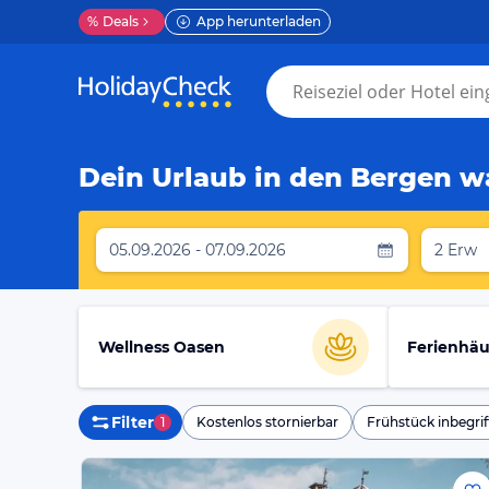
%
Deals
App herunterladen
Dein Urlaub in den Bergen wa
05.09.2026 - 07.09.2026
2 Erw
Wellness Oasen
Ferienhäu
Filter
1
Kostenlos stornierbar
Frühstück inbegrif