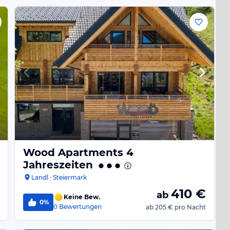
Wood Apartments 4
Jahreszeiten
Landl · Steiermark
410
€
ab
Keine Bew.
0%
0
Bewertungen
ab
205 €
pro Nacht