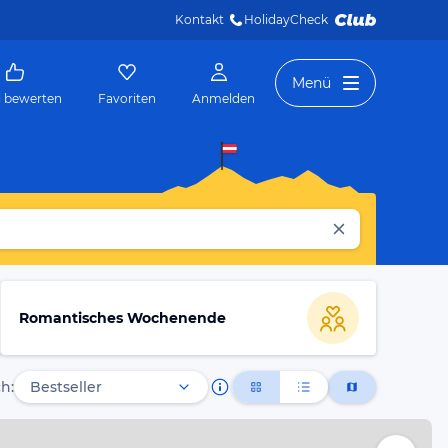
Kontakt
HolidayCheck 
Menü
l bewerten
Favoriten
Anmelden
Romantisches Wochenende
h: