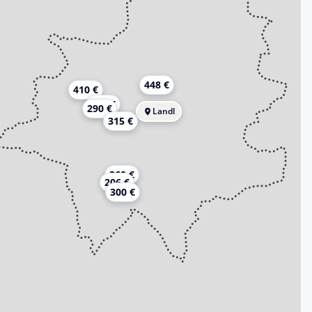
448 €
410 €
306 €
290 €
Landl
315 €
360 €
206 €
300 €