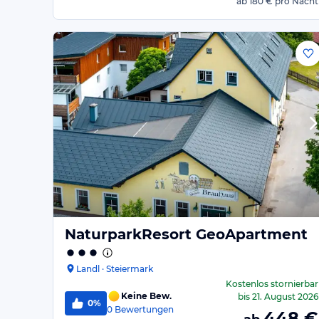
ab
180 €
pro Nacht
NaturparkResort GeoApartment
Landl · Steiermark
Kostenlos stornierbar
Keine Bew.
bis
21. August 2026
0%
0
Bewertungen
448
€