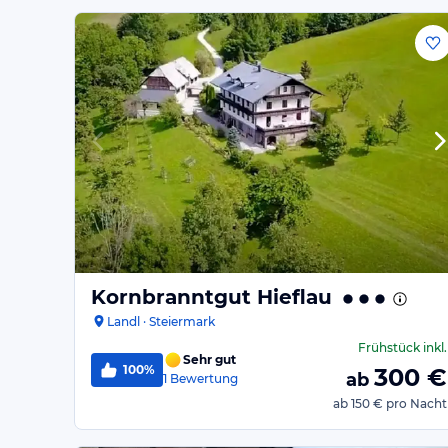
Kornbranntgut Hieflau
Landl · Steiermark
Frühstück
inkl.
Sehr gut
100%
300
€
ab
1
Bewertung
ab
150 €
pro Nacht