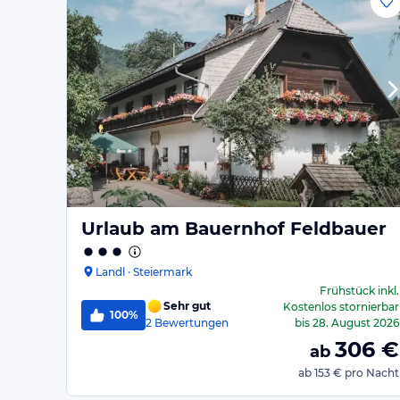
Urlaub am Bauernhof Feldbauer
Landl · Steiermark
Frühstück
inkl.
Sehr gut
Kostenlos stornierbar
100%
2
Bewertungen
bis
28. August 2026
306
€
ab
ab
153 €
pro Nacht