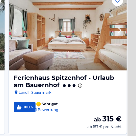
Ferienhaus Spitzenhof - Urlaub
am Bauernhof
Landl · Steiermark
Sehr gut
100%
1
Bewertung
315
€
ab
ab
157 €
pro Nacht