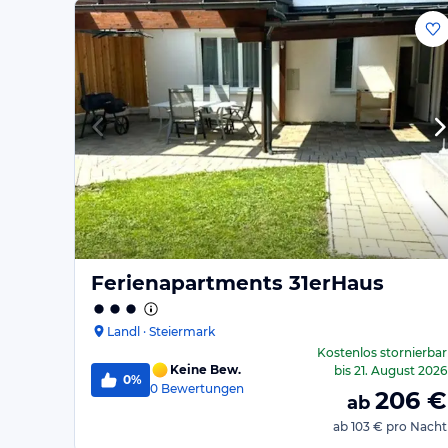
Ferienapartments 31erHaus
Landl · Steiermark
Kostenlos stornierbar
Keine Bew.
bis
21. August 2026
0%
0
Bewertungen
206
€
ab
ab
103 €
pro Nacht