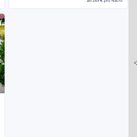
ab
249 €
pro Nacht