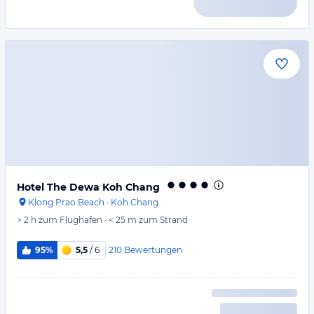
Hotel The Dewa Koh Chang
Klong Prao Beach
·
Koh Chang
> 2 h
zum Flughafen
·
< 25 m
zum Strand
210
Bewertungen
95%
5,5
/ 6