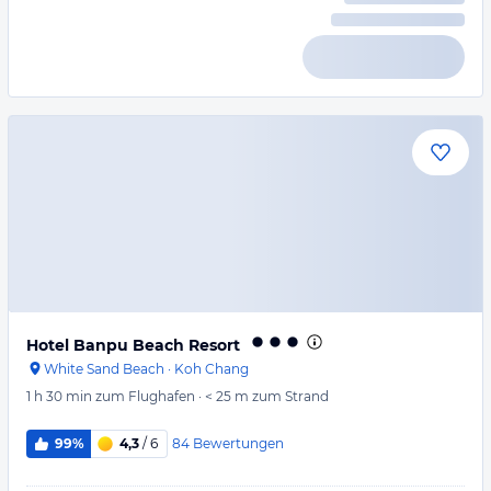
Hotel Banpu Beach Resort
White Sand Beach
·
Koh Chang
1 h 30 min
zum Flughafen
·
< 25 m
zum Strand
84
Bewertungen
99%
4,3
/ 6