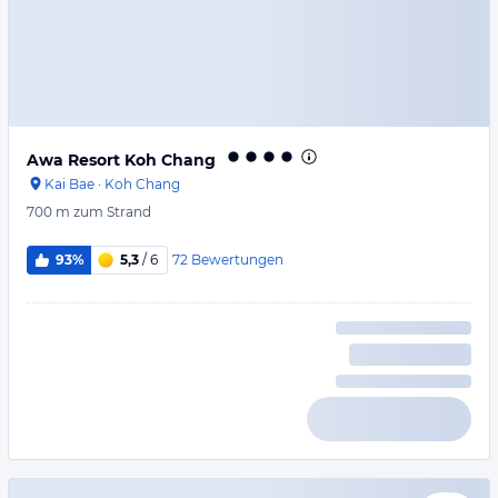
Awa Resort Koh Chang
Kai Bae
·
Koh Chang
700 m
zum Strand
72
Bewertungen
93%
5,3
/ 6