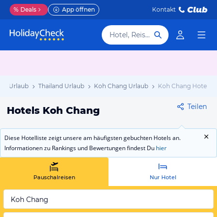
%
Deals
App öffnen
Kontakt
Hotel, Reiseziel
ien Urlaub
Thailand Urlaub
Koh Chang Urlaub
Koh Chang Hotels
Teilen
Hotels Koh Chang
Diese Hotelliste zeigt unsere am häufigsten gebuchten Hotels an.
Informationen zu Rankings und Bewertungen findest Du
hier
Pauschalreisen
Nur Hotel
Koh Chang