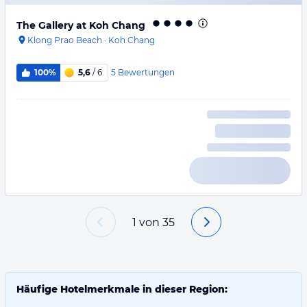
The Gallery at Koh Chang
Klong Prao Beach
·
Koh Chang
5
Bewertungen
100%
5,6
/ 6
1
von
35
Häufige Hotelmerkmale in dieser Region: