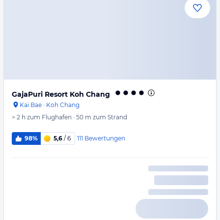
GajaPuri Resort Koh Chang
Kai Bae
·
Koh Chang
> 2 h
zum Flughafen
·
50 m
zum Strand
111
Bewertungen
98%
5,6
/ 6