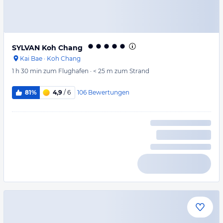
SYLVAN Koh Chang
Kai Bae
·
Koh Chang
1 h 30 min
zum Flughafen
·
< 25 m
zum Strand
106
Bewertungen
81%
4,9
/ 6