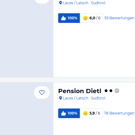
Laces / Latsch
·
Südtirol
39
Bewertungen
100%
6,0
/ 6
Pension Dietl
Laces / Latsch
·
Südtirol
78
Bewertungen
100%
5,9
/ 6