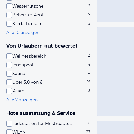
Wasserrutsche
2
Beheizter Pool
7
Kinderbecken
2
Alle 10 anzeigen
Von Urlaubern gut bewertet
Wellnessbereich
4
Innenpool
4
Sauna
4
Über 5,0 von 6
19
Paare
3
Alle 7 anzeigen
Hotelausstattung & Service
Ladestation für Elektroautos
6
WLAN
27