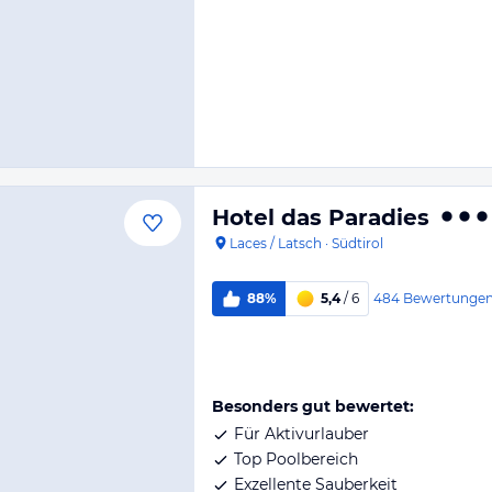
Hotel das Paradies
Laces / Latsch
·
Südtirol
484
Bewertunge
88%
5,4
/ 6
Besonders gut bewertet:
Für Aktivurlauber
Top Poolbereich
Exzellente Sauberkeit