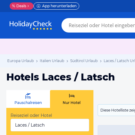
%
Deals
App herunterladen
Europa Urlaub
Italien Urlaub
Südtirol Urlaub
Laces / Latsch Ur
Hotels Laces / Latsch
Pauschalreisen
Nur Hotel
Diese Hotelliste z
Reiseziel oder Hotel
Laces / Latsch