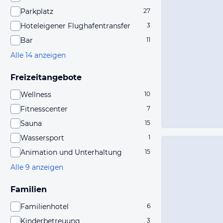
Parkplatz
27
Hoteleigener Flughafentransfer
3
Bar
11
Alle 14 anzeigen
Freizeitangebote
Wellness
10
Fitnesscenter
7
Sauna
15
Wassersport
1
Animation und Unterhaltung
15
Alle 9 anzeigen
Familien
Familienhotel
6
Kinderbetreuung
3