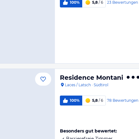
23
Bewertungen
100%
5,8
/ 6
Residence Montani
Laces / Latsch
·
Südtirol
78
Bewertungen
100%
5,8
/ 6
Besonders gut bewertet:
Barrierefreie Zimmer