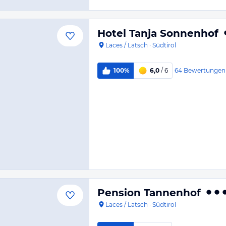
Hotel Tanja Sonnenhof
Laces / Latsch
·
Südtirol
64
Bewertungen
100%
6,0
/ 6
Pension Tannenhof
Laces / Latsch
·
Südtirol