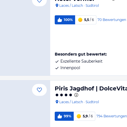
Laces / Latsch
·
Südtirol
70
Bewertungen
100%
5,5
/ 6
Besonders gut bewertet:
Exzellente Sauberkeit
Innenpool
Piris Jagdhof | DolceVi
Laces / Latsch
·
Südtirol
794
Bewertungen
99%
5,9
/ 6