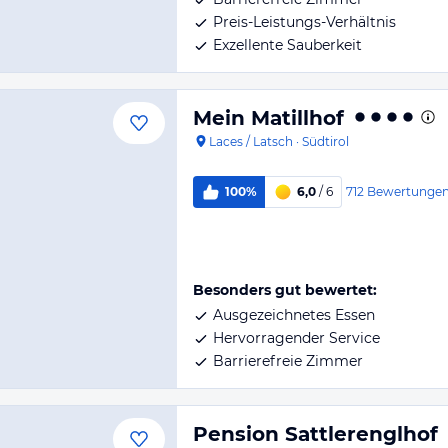
Preis-Leistungs-Verhältnis
Exzellente Sauberkeit
Mein Matillhof
Laces / Latsch
·
Südtirol
712
Bewertunge
100%
6,0
/ 6
Besonders gut bewertet:
Ausgezeichnetes Essen
Hervorragender Service
Barrierefreie Zimmer
Pension Sattlerenglhof