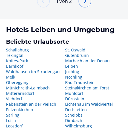
1
von
2
Hotels
Leiben
und Umgebung
Beliebte Urlaubsorte
Schallaburg
St. Oswald
Texingtal
Gutenbrunn
Kottes-Purk
Marbach an der Donau
Bärnkopf
Leiben
Waldhausen im Strudengau
Joching
Melk
Nöchling
Oberegging
Bad Traunstein
Münichreith-Laimbach
Steinakirchen am Forst
Mitterarnsdorf
Mühldorf
Viehdorf
Dürnstein
Rabenstein an der Pielach
Lichtenau im Waldviertel
Petzenkirchen
Dorfstetten
Sarling
Scheibbs
Loich
Dimbach
Loosdorf
Wilhelmsburg