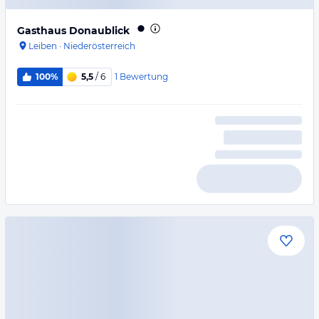
Gasthaus Donaublick
Leiben
·
Niederösterreich
1
Bewertung
100%
5,5
/ 6