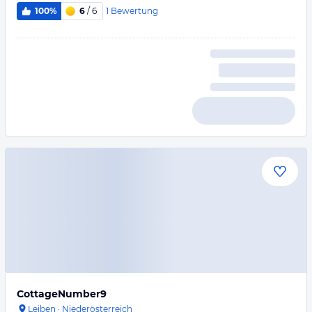
1
Bewertung
100%
6
/ 6
CottageNumber9
Leiben
·
Niederösterreich