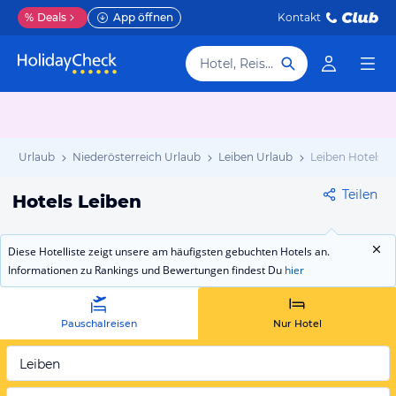
%
Deals
App öffnen
Kontakt
Hotel, Reiseziel
ich Urlaub
Niederösterreich Urlaub
Leiben Urlaub
Leiben Hotels
Teilen
Hotels Leiben
Diese Hotelliste zeigt unsere am häufigsten gebuchten Hotels an.
Informationen zu Rankings und Bewertungen findest Du
hier
Pauschalreisen
Nur Hotel
Leiben