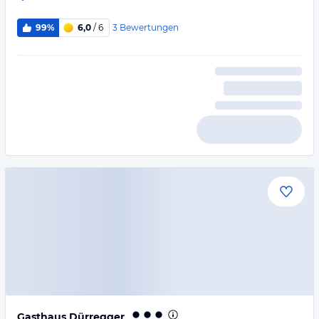
3
Bewertungen
99%
6,0
/ 6
Gasthaus Dürregger