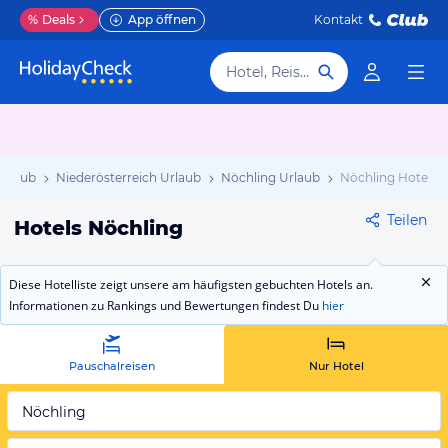
%
Deals
App öffnen
Kontakt
Hotel, Reiseziel
Urlaub
Niederösterreich Urlaub
Nöchling Urlaub
Nöchling Hotels
Teilen
Hotels Nöchling
Diese Hotelliste zeigt unsere am häufigsten gebuchten Hotels an.
Informationen zu Rankings und Bewertungen findest Du
hier
Pauschalreisen
Nur Hotel
Nöchling