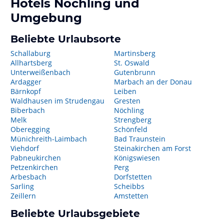
Hotels
Nöchling
und
Umgebung
Beliebte Urlaubsorte
Schallaburg
Martinsberg
Allhartsberg
St. Oswald
Unterweißenbach
Gutenbrunn
Ardagger
Marbach an der Donau
Bärnkopf
Leiben
Waldhausen im Strudengau
Gresten
Biberbach
Nöchling
Melk
Strengberg
Oberegging
Schönfeld
Münichreith-Laimbach
Bad Traunstein
Viehdorf
Steinakirchen am Forst
Pabneukirchen
Königswiesen
Petzenkirchen
Perg
Arbesbach
Dorfstetten
Sarling
Scheibbs
Zeillern
Amstetten
Beliebte Urlaubsgebiete