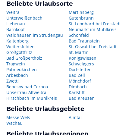
Beliebte Urlaubsorte
Weitra
Martinsberg
Unterweißenbach
Gutenbrunn
Liebenau
St. Leonhard bei Freistadt
Bärnkopf
Neumarkt im Mühlkreis
Waldhausen im Strudengau
Schönfeld
Kaltenberg
Bad Traunstein
Weitersfelden
St. Oswald bei Freistadt
Großgöttfritz
St. Martin
Bad Großpertholz
Königswiesen
Tragwein
Schweiggers
Pabneukirchen
Dorfstetten
Arbesbach
Bad Zell
Zwettl
Mönchdorf
Benesov nad Cernou
Dimbach
Unserfrau-Altweitra
Karlstift
Hirschbach im Mühlkreis
Bad Kreuzen
Beliebte Urlaubsgebiete
Messe Wels
Almtal
Wachau
Beliebte Urlaubsregionen