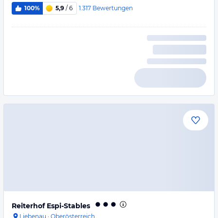
1.317
Bewertungen
100%
5,9
/ 6
Reiterhof Espi-Stables
Liebenau
·
Oberösterreich