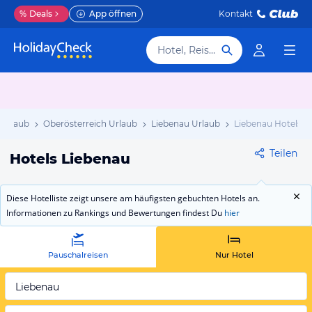
%
Deals
App öffnen
Kontakt
Hotel, Reiseziel
 Urlaub
Oberösterreich Urlaub
Liebenau Urlaub
Liebenau Hotels
Teilen
Hotels Liebenau
Diese Hotelliste zeigt unsere am häufigsten gebuchten Hotels an.
Informationen zu Rankings und Bewertungen findest Du
hier
Pauschalreisen
Nur Hotel
Liebenau