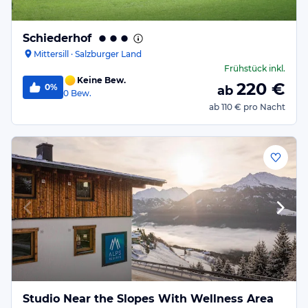
Schiederhof
Mittersill · Salzburger Land
Frühstück
inkl.
Keine Bew.
220
€
0%
ab
0
Bew.
ab
110 €
pro Nacht
Studio Near the Slopes With Wellness Area