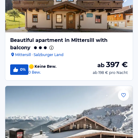
Beautiful apartment in Mittersill with
balcony
Mittersill · Salzburger Land
397
€
ab
Keine Bew.
0%
0
Bew.
ab
198 €
pro Nacht