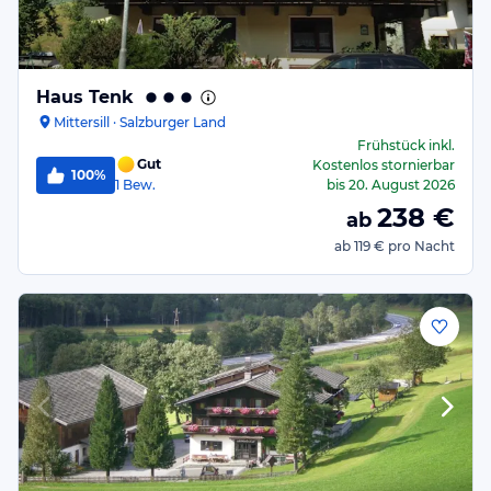
Haus Tenk
Mittersill · Salzburger Land
Frühstück
inkl.
Gut
Kostenlos stornierbar
100%
1
Bew.
bis
20. August 2026
238
€
ab
ab
119 €
pro Nacht