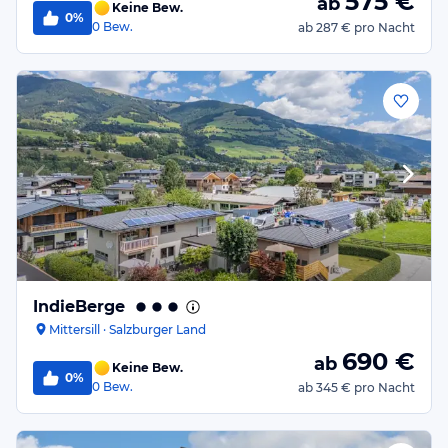
575
€
ab
Keine Bew.
0%
0
Bew.
ab
287 €
pro Nacht
IndieBerge
Mittersill · Salzburger Land
690
€
ab
Keine Bew.
0%
0
Bew.
ab
345 €
pro Nacht