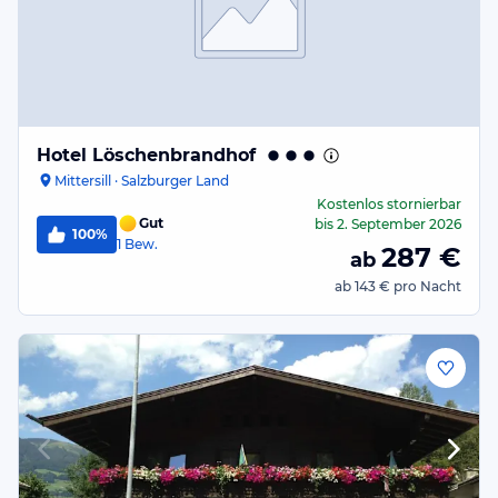
Hotel Löschenbrandhof
Mittersill · Salzburger Land
Kostenlos stornierbar
Gut
bis
2. September 2026
100%
1
Bew.
287
€
ab
ab
143 €
pro Nacht