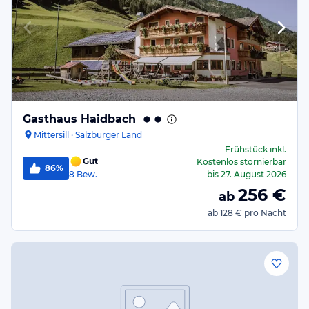
Gasthaus Haidbach
Mittersill · Salzburger Land
Frühstück
inkl.
Gut
Kostenlos stornierbar
86%
8
Bew.
bis
27. August 2026
256
€
ab
ab
128 €
pro Nacht