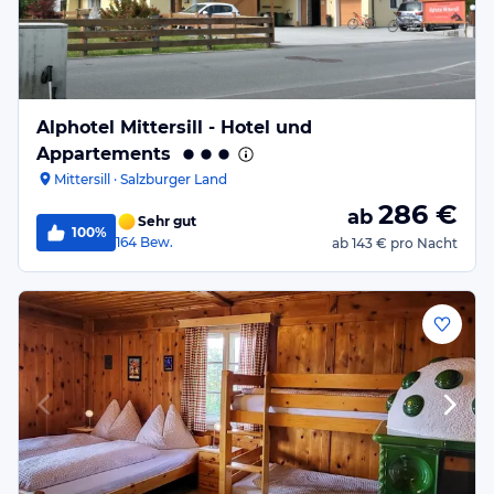
Alphotel Mittersill - Hotel und
Appartements
Mittersill · Salzburger Land
286
€
ab
Sehr gut
100%
164
Bew.
ab
143 €
pro Nacht