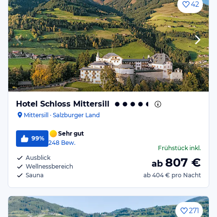
42
Hotel Schloss Mittersill
Mittersill · Salzburger Land
Sehr gut
99%
248
Bew.
Frühstück
inkl.
Ausblick
807
€
ab
Wellnessbereich
Sauna
ab
404 €
pro Nacht
271