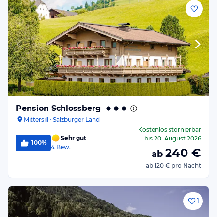
Pension Schlossberg
Mittersill · Salzburger Land
Kostenlos stornierbar
Sehr gut
bis
20. August 2026
100%
4
Bew.
240
€
ab
ab
120 €
pro Nacht
1