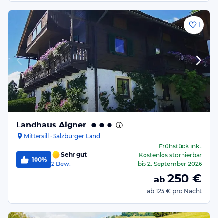
1
Landhaus Aigner
Mittersill · Salzburger Land
Frühstück
inkl.
Sehr gut
Kostenlos stornierbar
100%
2
Bew.
bis
2. September 2026
250
€
ab
ab
125 €
pro Nacht