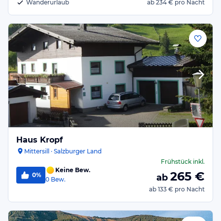
Wanderurlaub
ab
234 €
pro Nacht
Haus Kropf
Mittersill · Salzburger Land
Frühstück
inkl.
Keine Bew.
265
€
0%
ab
0
Bew.
ab
133 €
pro Nacht