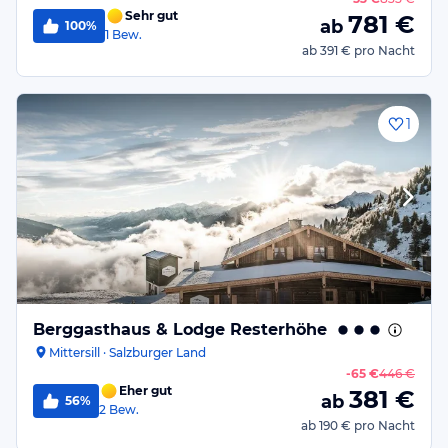
Sehr gut
781
€
ab
100%
1
Bew.
ab
391 €
pro Nacht
1
Berggasthaus & Lodge Resterhöhe
Mittersill · Salzburger Land
-
65 €
446 €
Eher gut
381
€
ab
56%
2
Bew.
ab
190 €
pro Nacht