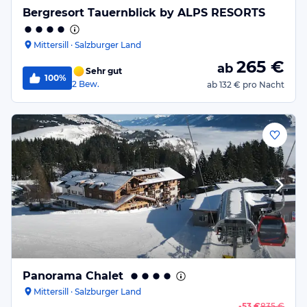
Bergresort Tauernblick by ALPS RESORTS
Mittersill · Salzburger Land
265
€
ab
Sehr gut
100%
2
Bew.
ab
132 €
pro Nacht
Panorama Chalet
Mittersill · Salzburger Land
-
53 €
835 €