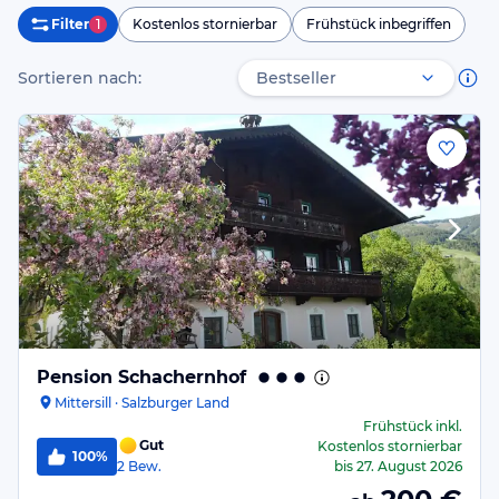
Filter
1
Kostenlos stornierbar
Frühstück inbegriffen
Sortieren nach:
Pension Schachernhof
Mittersill · Salzburger Land
Frühstück
inkl.
Gut
Kostenlos stornierbar
100%
2
Bew.
bis
27. August 2026