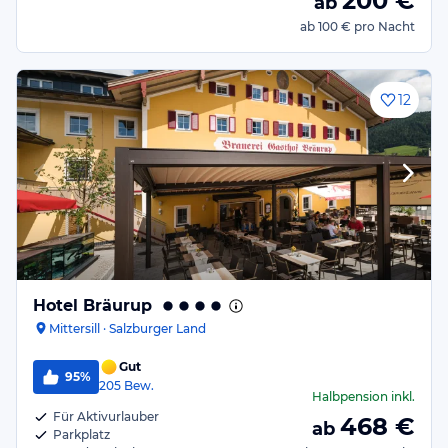
200
€
ab
ab
100 €
pro Nacht
12
Hotel Bräurup
Mittersill · Salzburger Land
Gut
95%
205
Bew.
Halbpension
inkl.
Für Aktivurlauber
468
€
ab
Parkplatz