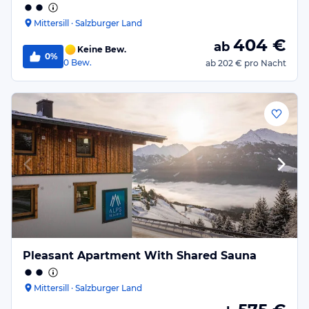
Mittersill · Salzburger Land
404
€
ab
Keine Bew.
0%
0
Bew.
ab
202 €
pro Nacht
Pleasant Apartment With Shared Sauna
Mittersill · Salzburger Land