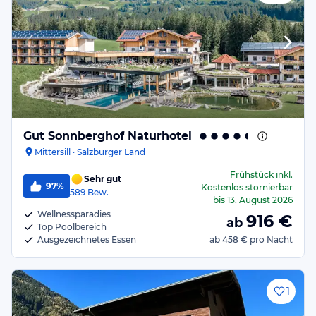
Gut Sonnberghof Naturhotel
Mittersill · Salzburger Land
Frühstück
inkl.
Sehr gut
97%
Kostenlos stornierbar
589
Bew.
bis
13. August 2026
Wellnessparadies
916
€
ab
Top Poolbereich
Ausgezeichnetes Essen
ab
458 €
pro Nacht
1