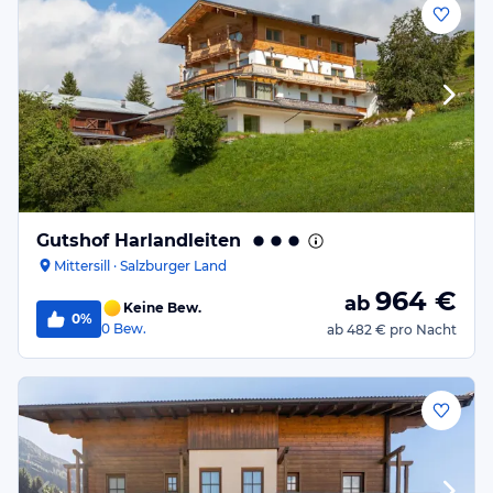
Gutshof Harlandleiten
Mittersill · Salzburger Land
964
€
ab
Keine Bew.
0%
0
Bew.
ab
482 €
pro Nacht