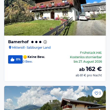
Bamerhof
Mittersill · Salzburger Land
Frühstück
inkl.
Keine Bew.
Kostenlos stornierbar
0%
0
Bew.
bis
27. August 2026
162
€
ab
ab
81 €
pro Nacht
3