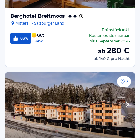
Berghotel Breitmoos
Mittersill · Salzburger Land
Frühstück
inkl.
Gut
Kostenlos stornierbar
83%
11
Bew.
bis
1. September 2026
280
€
ab
ab
140 €
pro Nacht
2