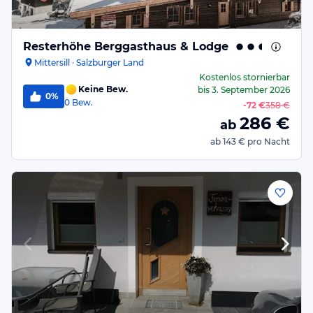
Resterhöhe Berggasthaus & Lodge
Mittersill · Salzburger Land
Kostenlos stornierbar
Keine Bew.
bis
3. September 2026
0%
0
Bew.
-
72 €
358 €
286
€
ab
ab
143 €
pro Nacht