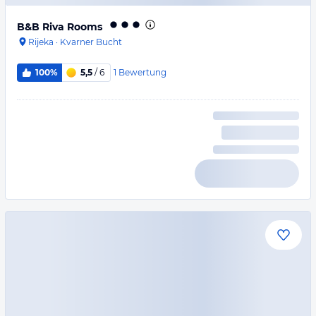
B&B Riva Rooms
Rijeka
·
Kvarner Bucht
1
Bewertung
100%
5,5
/ 6