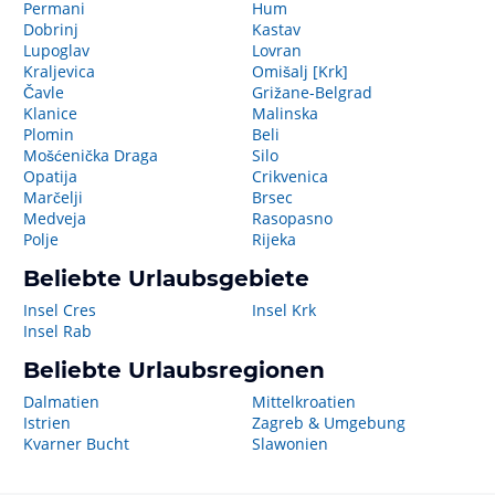
Permani
Hum
Dobrinj
Kastav
Lupoglav
Lovran
Kraljevica
Omišalj [Krk]
Čavle
Grižane-Belgrad
Klanice
Malinska
Plomin
Beli
Mošćenička Draga
Silo
Opatija
Crikvenica
Marčelji
Brsec
Medveja
Rasopasno
Polje
Rijeka
Beliebte Urlaubsgebiete
Insel Cres
Insel Krk
Insel Rab
Beliebte Urlaubsregionen
Dalmatien
Mittelkroatien
Istrien
Zagreb & Umgebung
Kvarner Bucht
Slawonien