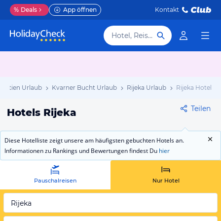
%
Deals
App öffnen
Kontakt
Hotel, Reiseziel
roatien Urlaub
Kvarner Bucht Urlaub
Rijeka Urlaub
Rijeka Hotels
Teilen
Hotels Rijeka
Diese Hotelliste zeigt unsere am häufigsten gebuchten Hotels an.
Informationen zu Rankings und Bewertungen findest Du
hier
Pauschalreisen
Nur Hotel
Rijeka