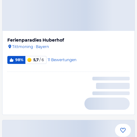
Ferienparadies Huberhof
Tittmoning
·
Bayern
11
Bewertungen
98%
5,7
/ 6