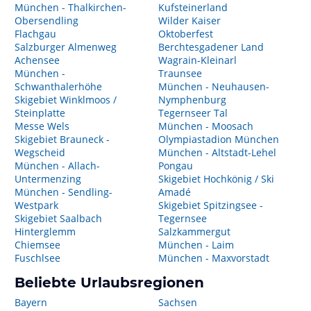
München - Thalkirchen-
Kufsteinerland
Obersendling
Wilder Kaiser
Flachgau
Oktoberfest
Salzburger Almenweg
Berchtesgadener Land
Achensee
Wagrain-Kleinarl
München -
Traunsee
Schwanthalerhöhe
München - Neuhausen-
Skigebiet Winklmoos /
Nymphenburg
Steinplatte
Tegernseer Tal
Messe Wels
München - Moosach
Skigebiet Brauneck -
Olympiastadion München
Wegscheid
München - Altstadt-Lehel
München - Allach-
Pongau
Untermenzing
Skigebiet Hochkönig / Ski
München - Sendling-
Amadé
Westpark
Skigebiet Spitzingsee -
Skigebiet Saalbach
Tegernsee
Hinterglemm
Salzkammergut
Chiemsee
München - Laim
Fuschlsee
München - Maxvorstadt
Beliebte Urlaubsregionen
Bayern
Sachsen