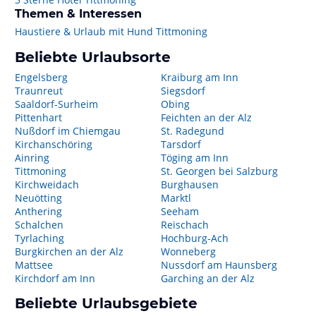
Themen & Interessen
Haustiere & Urlaub mit Hund Tittmoning
Beliebte Urlaubsorte
Engelsberg
Kraiburg am Inn
Traunreut
Siegsdorf
Saaldorf-Surheim
Obing
Pittenhart
Feichten an der Alz
Nußdorf im Chiemgau
St. Radegund
Kirchanschöring
Tarsdorf
Ainring
Töging am Inn
Tittmoning
St. Georgen bei Salzburg
Kirchweidach
Burghausen
Neuötting
Marktl
Anthering
Seeham
Schalchen
Reischach
Tyrlaching
Hochburg-Ach
Burgkirchen an der Alz
Wonneberg
Mattsee
Nussdorf am Haunsberg
Kirchdorf am Inn
Garching an der Alz
Beliebte Urlaubsgebiete