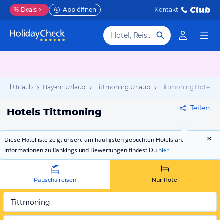
%
Deals
App öffnen
Kontakt
Hotel, Reiseziel
and Urlaub
Bayern Urlaub
Tittmoning Urlaub
Tittmoning Hotels
Teilen
Hotels Tittmoning
Diese Hotelliste zeigt unsere am häufigsten gebuchten Hotels an.
Informationen zu Rankings und Bewertungen findest Du
hier
Pauschalreisen
Nur Hotel
Tittmoning