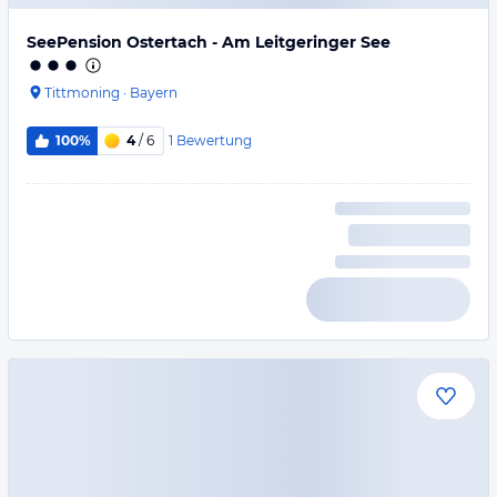
SeePension Ostertach - Am Leitgeringer See
Tittmoning
·
Bayern
1
Bewertung
100%
4
/ 6