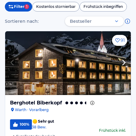
Filter
1
Kostenlos stornierbar
Frühstück inbegriffen
Sortieren nach:
91
Berghotel Biberkopf
Warth · Vorarlberg
Sehr gut
100%
38
Bew.
Frühstück
inkl.