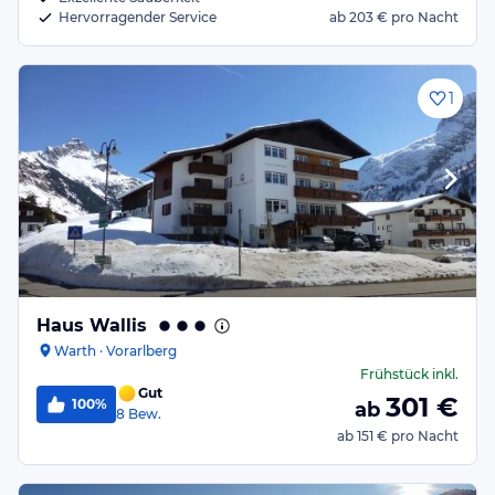
Hervorragender Service
ab
203 €
pro Nacht
1
Haus Wallis
Warth · Vorarlberg
Frühstück
inkl.
Gut
301
€
100%
ab
8
Bew.
ab
151 €
pro Nacht