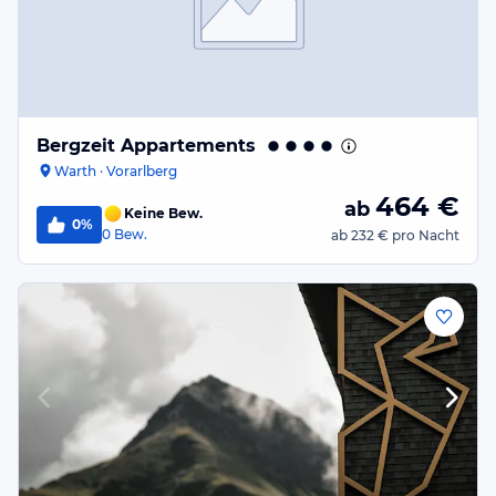
Bergzeit Appartements
Warth · Vorarlberg
464
€
ab
Keine Bew.
0%
0
Bew.
ab
232 €
pro Nacht