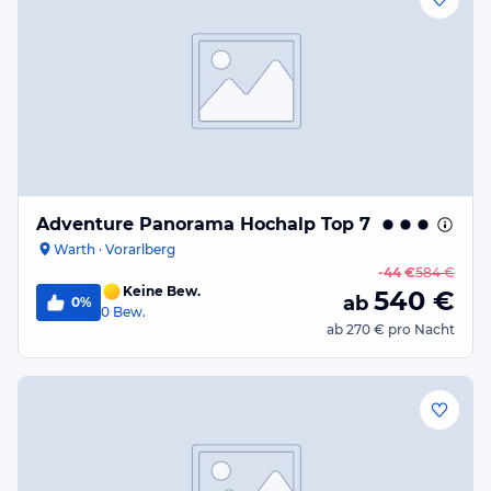
Adventure Panorama Hochalp Top 7
Warth · Vorarlberg
-
44 €
584 €
Keine Bew.
540
€
ab
0%
0
Bew.
ab
270 €
pro Nacht