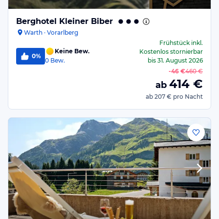
Berghotel Kleiner Biber
Warth · Vorarlberg
Frühstück
inkl.
Keine Bew.
Kostenlos stornierbar
0%
0
Bew.
bis
31. August 2026
-
46 €
460 €
414
€
ab
ab
207 €
pro Nacht