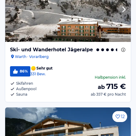
Ski- und Wanderhotel Jägeralpe
Warth · Vorarlberg
Sehr gut
86%
331
Bew.
Halbpension
inkl.
Skifahren
715
€
ab
Außenpool
Sauna
ab
357 €
pro Nacht
12