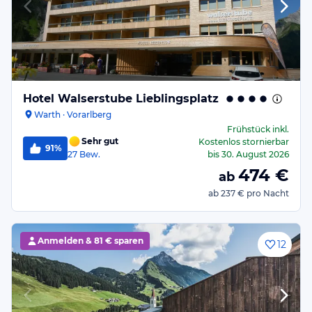
Hotel Walserstube Lieblingsplatz
Warth · Vorarlberg
Frühstück
inkl.
Sehr gut
Kostenlos stornierbar
91%
27
Bew.
bis
30. August 2026
474
€
ab
ab
237 €
pro Nacht
Anmelden &
81 € sparen
12