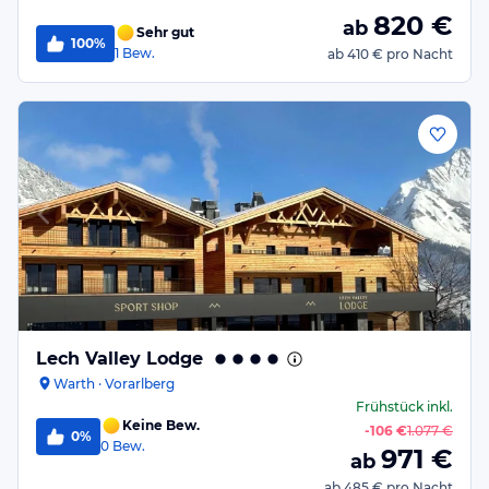
820
€
ab
Sehr gut
100%
1
Bew.
ab
410 €
pro Nacht
Lech Valley Lodge
Warth · Vorarlberg
Frühstück
inkl.
Keine Bew.
-
106 €
1.077 €
0%
0
Bew.
971
€
ab
ab
485 €
pro Nacht