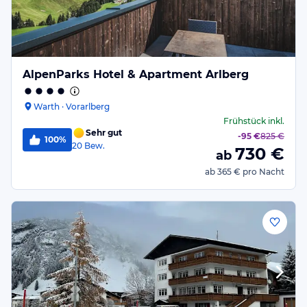
AlpenParks Hotel & Apartment Arlberg
Warth · Vorarlberg
Frühstück
inkl.
Sehr gut
-
95 €
825 €
100%
20
Bew.
730
€
ab
ab
365 €
pro Nacht