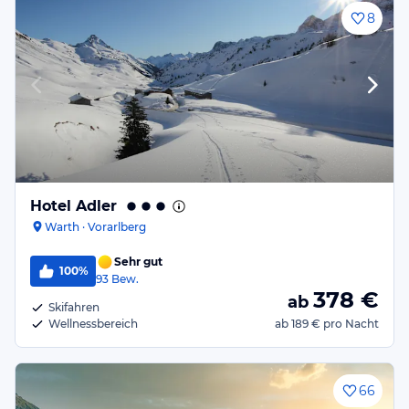
8
Hotel Adler
Warth · Vorarlberg
Sehr gut
100%
93
Bew.
378
€
ab
Skifahren
Wellnessbereich
ab
189 €
pro Nacht
66