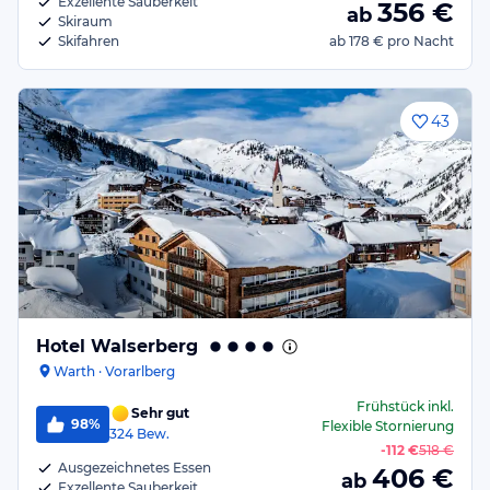
Exzellente Sauberkeit
356
€
ab
Skiraum
Skifahren
ab
178 €
pro Nacht
43
Hotel Walserberg
Warth · Vorarlberg
Frühstück
inkl.
Sehr gut
98%
Flexible Stornierung
324
Bew.
-
112 €
518 €
Ausgezeichnetes Essen
406
€
ab
Exzellente Sauberkeit