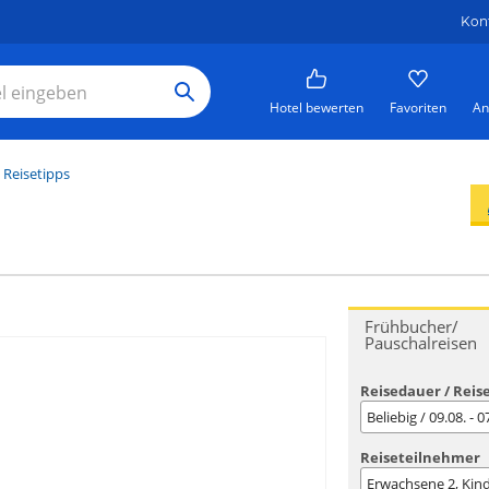
Kon
Hotel bewerten
Favoriten
An
 Reisetipps
Frühbucher/
Pauschalreisen
Reisedauer / Reis
Beliebig / 09.08. - 
Reiseteilnehmer
Erwachsene
2
, Kin