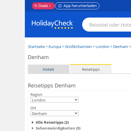
%
Deals
App herunterladen
Startseite
>
Europa
>
Großbritannien
>
London
>
Denham
>
Denham
Hotels
Reisetipps
Reisetipps Denham
Region
Ort
Alle Reisetipps (2)
Sehenswürdigkeiten (0)