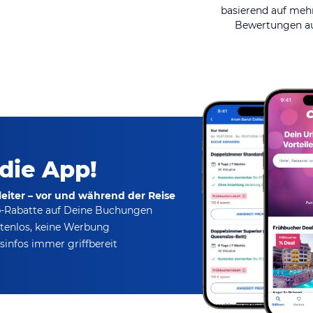
basierend auf mehr
Bewertungen au
 die App!
eiter – vor und während der Reise
p-Rabatte
auf Deine Buchungen
tenlos,
keine Werbung
infos immer griffbereit