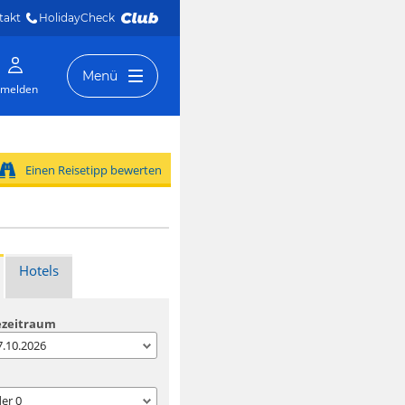
takt
HolidayCheck 
Menü
melden
Einen Reisetipp bewerten
Hotels
ezeitraum
07.10.2026
der
0