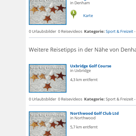
in Denham
Karte
0 Urlaubsbilder
0 Reisevideos
Kategorie:
Sport & Freizeit
Weitere Reisetipps in der Nähe von Den
Uxbridge Golf Course
in Uxbridge
4,3 km entfernt
0 Urlaubsbilder
0 Reisevideos
Kategorie:
Sport & Freizeit -
Northwood Golf Club Ltd
in Northwood
5,7 km entfernt