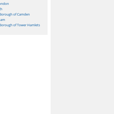
London
gh
 Borough of Camden
ham
Borough of Tower Hamlets