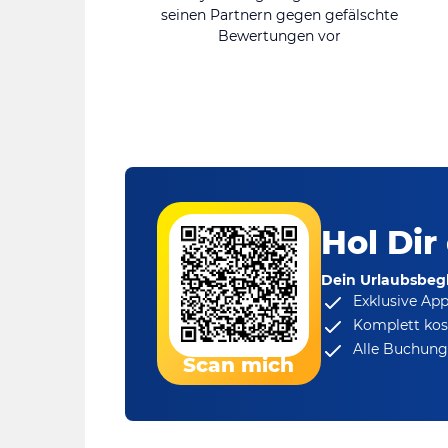
seinen Partnern gegen gefälschte
Bewertungen vor
Hol Dir
Dein Urlaubsbegl
Exklusive Ap
Komplett kos
Alle Buchungs
Scan mich