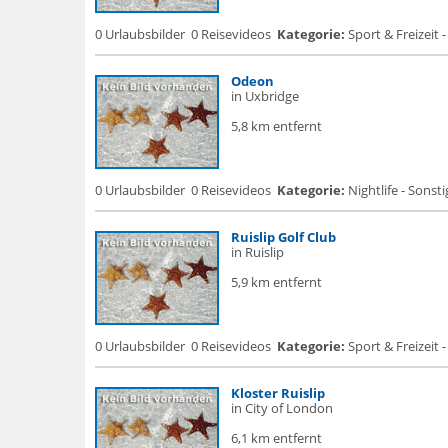
0 Urlaubsbilder
0 Reisevideos
Kategorie:
Sport & Freizeit -
Odeon
in Uxbridge
5,8 km entfernt
0 Urlaubsbilder
0 Reisevideos
Kategorie:
Nightlife - Sonsti
Ruislip Golf Club
in Ruislip
5,9 km entfernt
0 Urlaubsbilder
0 Reisevideos
Kategorie:
Sport & Freizeit -
Kloster Ruislip
in City of London
6,1 km entfernt