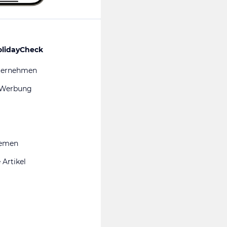
olidayCheck
ternehmen
 Werbung
hemen
 Artikel