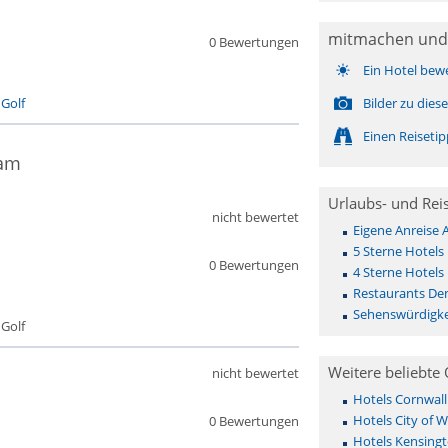
mitmachen und
0 Bewertungen
Ein Hotel bew
-
Golf
Bilder zu die
Einen Reiseti
ham
Urlaubs- und Rei
nicht bewertet
Eigene Anreise
5 Sterne Hotel
0 Bewertungen
4 Sterne Hotel
Restaurants D
Sehenswürdigk
 Golf
Weitere beliebte 
nicht bewertet
Hotels Cornwall
Hotels City of 
0 Bewertungen
Hotels Kensing