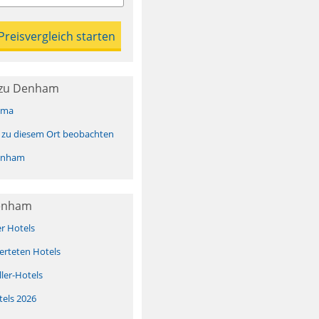
 zu Denham
ima
 zu diesem Ort beobachten
enham
Denham
er Hotels
erteten Hotels
ller-Hotels
tels 2026