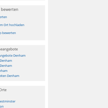
 bewerten
erten
sem Ort hochladen
pp bewerten
seangebote
 Angebote Denham
s Denham
s Denham
enham
eiten Denham
Orte
Westminster
ton