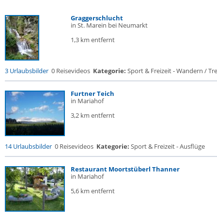
Graggerschlucht
in St. Marein bei Neumarkt
1,3 km entfernt
3 Urlaubsbilder
0 Reisevideos
Kategorie:
Sport & Freizeit - Wandern / Trek
Furtner Teich
in Mariahof
3,2 km entfernt
14 Urlaubsbilder
0 Reisevideos
Kategorie:
Sport & Freizeit - Ausflüge
Restaurant Moortstüberl Thanner
in Mariahof
5,6 km entfernt