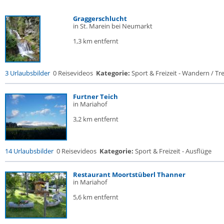
Graggerschlucht
in St. Marein bei Neumarkt
1,3 km entfernt
3 Urlaubsbilder
0 Reisevideos
Kategorie:
Sport & Freizeit - Wandern / Trek
Furtner Teich
in Mariahof
3,2 km entfernt
14 Urlaubsbilder
0 Reisevideos
Kategorie:
Sport & Freizeit - Ausflüge
Restaurant Moortstüberl Thanner
in Mariahof
5,6 km entfernt