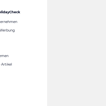
olidayCheck
ternehmen
 Werbung
hemen
 Artikel