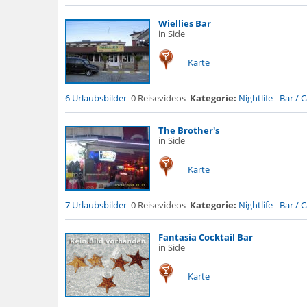
Wiellies Bar
in Side
Karte
6 Urlaubsbilder
0 Reisevideos
Kategorie:
Nightlife
-
Bar / Ca
The Brother's
in Side
Karte
7 Urlaubsbilder
0 Reisevideos
Kategorie:
Nightlife
-
Bar / Ca
Fantasia Cocktail Bar
in Side
Karte