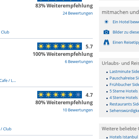
83% Weiterempfehlung
mitmachen und
24 Bewertungen
Ein Hotel bew
/ Club
Bilder zu die
Einen Reiseti
5.7
100% Weiterempfehlung
6 Bewertungen
Urlaubs- und Rei
Lastminute Sid
Pauschalreise S
Cafe / L...
Frühbucher Sid
5 Sterne Hotels 
4.7
4 Sterne Hotels 
80% Weiterempfehlung
Restaurants Sid
10 Bewertungen
Sehenswürdigke
Weitere beliebte 
 / Club
Hotels Istanbul