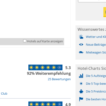
Wissenswertes 
Wetter und Kl
Hotels auf Karte anzeigen
Neue Beiträge
Mietwagen Si
5.3
Hotel-Charts Si
92% Weiterempfehlung
Die 5 Aufsteig
25 Bewertungen
Die 5 Top-bew
Die 5 Preisknü
/ Club
Die besten Ho
4.9