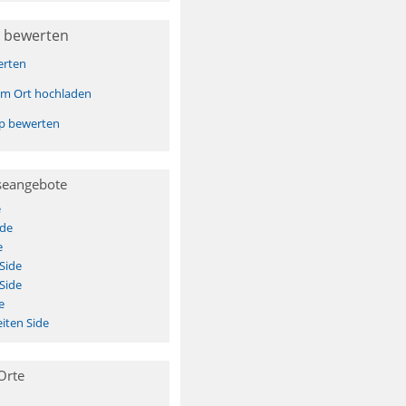
 bewerten
erten
sem Ort hochladen
pp bewerten
seangebote
e
ide
e
Side
Side
e
iten Side
Orte