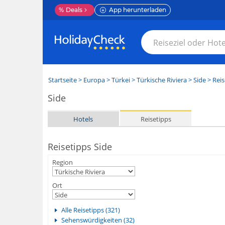
%
Deals
App herunterladen
Startseite
>
Europa
>
Türkei
>
Türkische Riviera
>
Side
> Reis
Side
Hotels
Reisetipps
Reisetipps Side
Region
Ort
Alle Reisetipps (321)
Sehenswürdigkeiten (32)