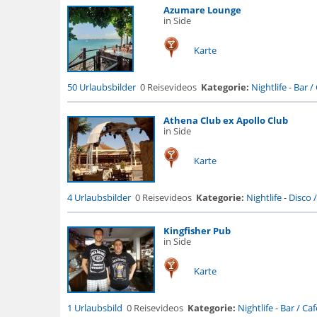
Azumare Lounge
in Side
Karte
50 Urlaubsbilder
0 Reisevideos
Kategorie:
Nightlife
-
Bar / 
Athena Club ex Apollo Club
in Side
Karte
4 Urlaubsbilder
0 Reisevideos
Kategorie:
Nightlife
-
Disco 
Kingfisher Pub
in Side
Karte
1 Urlaubsbild
0 Reisevideos
Kategorie:
Nightlife
-
Bar / Cafe