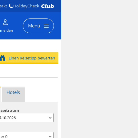
takt
HolidayCheck 
Menü
melden
Einen Reisetipp bewerten
Hotels
ezeitraum
05.10.2026
der
0