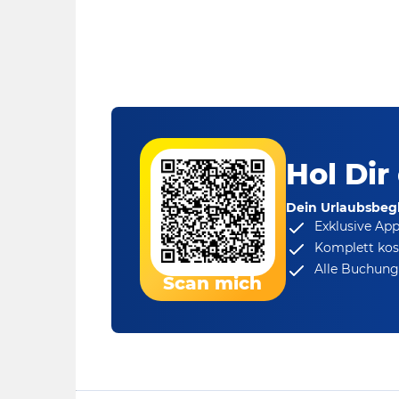
Hol Dir
Dein Urlaubsbegl
Exklusive Ap
Komplett kos
Alle Buchungs
Scan mich