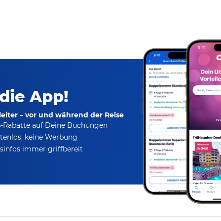
 die App!
eiter – vor und während der Reise
p-Rabatte
auf Deine Buchungen
tenlos,
keine Werbung
infos immer griffbereit