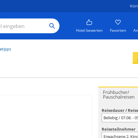
Kon
Hotel bewerten
Favoriten
An
etipps
Frühbucher/
Pauschalreisen
Reisedauer / Reis
Beliebig / 07.08. - 
Reiseteilnehmer
Erwachsene
2
, Kin