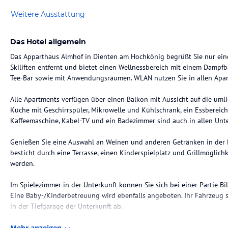
Weitere Ausstattung
Das Hotel allgemein
Das Apparthaus Almhof in Dienten am Hochkönig begrüßt Sie nur ein
Skiliften entfernt und bietet einen Wellnessbereich mit einem Dampfb
Tee-Bar sowie mit Anwendungsräumen. WLAN nutzen Sie in allen Apar
Alle Apartments verfügen über einen Balkon mit Aussicht auf die umli
Küche mit Geschirrspüler, Mikrowelle und Kühlschrank, ein Essbereich,
Kaffeemaschine, Kabel-TV und ein Badezimmer sind auch in allen Unt
Genießen Sie eine Auswahl an Weinen und anderen Getränken in der 
besticht durch eine Terrasse, einen Kinderspielplatz und Grillmöglic
werden.
Im Spielezimmer in der Unterkunft können Sie sich bei einer Partie B
Eine Baby-/Kinderbetreuung wird ebenfalls angeboten. Ihr Fahrzeug st
in der Tiefgarage der Unterkunft ab.
Das Apparthaus Almhof liegt am Fuße des Hochkönigs, 20 Fahrminuten 
Mehr anzeigen