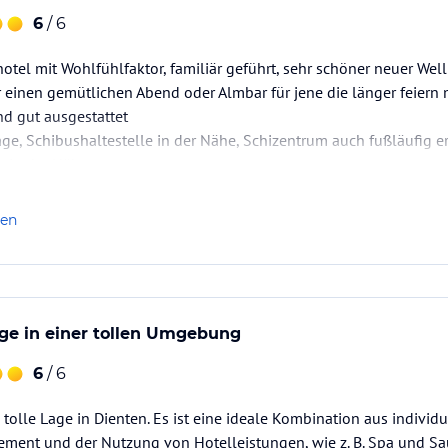
6
/ 6
otel mit Wohlfühlfaktor, familiär geführt, sehr schöner neuer Well
 einen gemütlichen Abend oder Almbar für jene die länger feiern
nd gut ausgestattet
age, Schibushaltestelle in der Nähe, Schizentrum auch fußläufig er
 in der Nähe.
len
age in einer tollen Umgebung
6
/ 6
 tolle Lage in Dienten. Es ist eine ideale Kombination aus indivi
ment und der Nutzung von Hotelleistungen, wie z. B. Spa und Sau