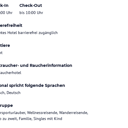
k-In
Check-Out
:00 Uhr
bis 10:00 Uhr
erefreiheit
tes Hotel barrierefrei zugänglich
tiere
bt
traucher- und Raucherinformation
raucherhotel
onal spricht folgende Sprachen
sch, Deutsch
gruppe
rsporturlauber, Wellnessreisende, Wanderreisende,
b zu zweit, Familie, Singles mit Kind