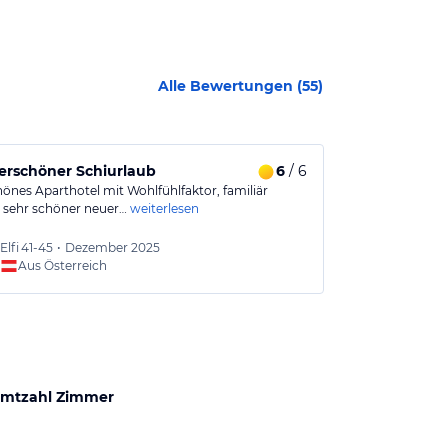
Alle Bewertungen (
55
)
rschöner Schiurlaub
6
/ 6
Tolle Ferie
hönes Aparthotel mit Wohlfühlfaktor, familiär
Der Almhof hat 
, sehr schöner neuer…
weiterlesen
Kombination a
Elfi
41-45
•
Dezember 2025
Cathle
Aus Österreich
Aus
mtzahl Zimmer