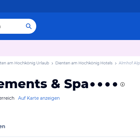
ten am Hochkönig Urlaub
Dienten am Hochkönig Hotels
Almhof Alp
ements & Spa
erreich
Auf Karte anzeigen
en