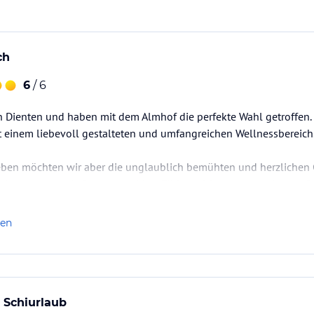
ch
6
/ 6
n Dienten und haben mit dem Almhof die perfekte Wahl getroffen.
t einem liebevoll gestalteten und umfangreichen Wellnessbereich
ben möchten wir aber die unglaublich bemühten und herzlichen 
 haben uns vom Anfang an wohl gefühlt und freuen uns schon auf 
t- und Teebar, Whirlpool und Sonnenterrasse
len
Schiurlaub