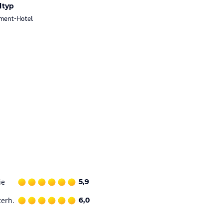
ltyp
ment-Hotel
ie
5,9
terh.
6,0