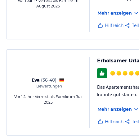
Vor 1 Jahr • Verreist als Familie im
August 2025
Hinweis:
Allgemeine und unverbindliche Hoteliers-/Veranstalter-/K
Mehr anzeigen
Gewähr und ohne Prüfung durch HolidayCheck. Bitte lies vor der B
jeweiligen Veranstalters.
Hilfreich
Tei
Erholsamer Url
Eva
(
36-40
)
1
Bewertungen
Das Apartementshau
konnte gut starten.
Vor 1 Jahr • Verreist als Familie im Juli
2025
Mehr anzeigen
Hilfreich
Tei