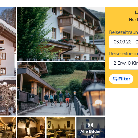
Nur 
Reisezeitrau
03.09.26 - 
Reiseteilneh
2 Erw, 0 Kin
vom Hotelier, Juli 2023
Filter
vom Hotelier, Juli 2023
Alle Bilder
(
114
)