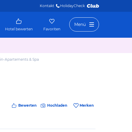
Kontakt
HolidayCheck 
Menü
Hotel bewerten
Favoriten
in-Apartements & Spa
Bewerten
Hochladen
Merken