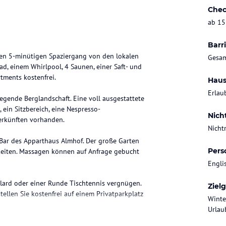
Chec
ab 15
Barri
en 5-minütigen Spaziergang von den lokalen
Gesam
ad, einem Whirlpool, 4 Saunen, einer Saft- und
tments kostenfrei.
Haus
Erlau
egende Berglandschaft. Eine voll ausgestattete
 ein Sitzbereich, eine Nespresso-
Nich
erkünften vorhanden.
Nicht
Bar des Apparthaus Almhof. Der große Garten
Pers
hkeiten. Massagen können auf Anfrage gebucht
Engli
illard oder einer Runde Tischtennis vergnügen.
Ziel
ellen Sie kostenfrei auf einem Privatparkplatz
Winte
Urlau
von Saalfelden entfernt. Direkt vor der