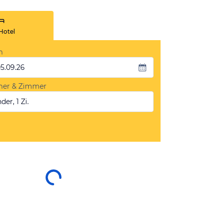
Hotel
m
05.09.26
mer & Zimmer
der, 1 Zi.