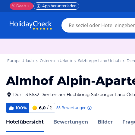
%
Deals
App herunterladen
Europa Urlaub
Österreich Urlaub
Salzburger Land Urlaub
Dien
Almhof Alpin-Apart
Dorf 13 5652 Dienten am Hochkönig Salzburger Land Öst
100%
6,0
/ 6
55
Bewertungen
Hotelübersicht
Bewertungen
Bilder
Frag