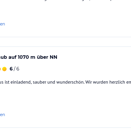
ataloginformationen. Alle Angaben ohne
uchung die verbindlichen
Angebotsdetails
des
len
aub auf 1070 m über NN
6
/ 6
s ist einladend, sauber und wunderschön. Wir wurden herzlich 
len