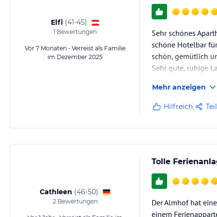
Babybetten
Babybadewannen
Kinderhochstühle
Elfi
(
41-45
)
Beheizter Schuhtrockenraum
1
Bewertungen
Sehr schönes Aparth
Skiraum
schöne Hotelbar für
Vor 7 Monaten • Verreist als Familie
Skiwachsmöglichkeit
schön, gemütlich u
im Dezember 2025
Rodelverleih
Sehr gute, ruhige L
Haustiere sind herzlich willkommen
Einkaufsmöglichkeit
Grillmöglichkeit
Mehr anzeigen
Wellnesstasche mit Bademantel, Handtuch und Slipper
Hilfreich
Tei
Gegen Verrechnung
Tischfußball
Billiard
Brötchenservice
Tolle Ferienanl
Frühstücksservice
Getränke- und Pizzaservice
Wäscheservice
Cathleen
(
46-50
)
Zwischenreinigung
2
Bewertungen
Der Almhof hat eine
Massagen
einem Ferienapparte