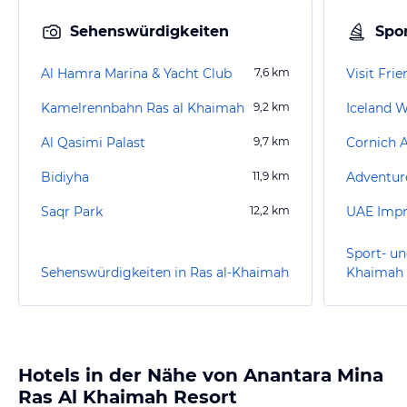
Sehenswürdigkeiten
Spor
Al Hamra Marina & Yacht Club
7,6
km
Visit Fri
Kamelrennbahn Ras al Khaimah
9,2
km
Iceland W
Al Qasimi Palast
9,7
km
Cornich 
Bidiyha
11,9
km
Adventur
Saqr Park
12,2
km
Sport- un
Sehenswürdigkeiten in Ras al-Khaimah
Khaimah
Hotels in der Nähe von Anantara Mina
Ras Al Khaimah Resort