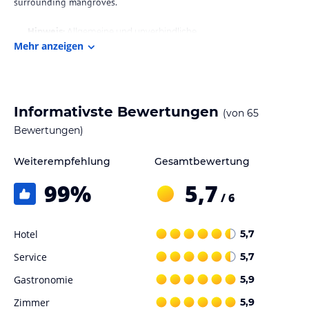
surrounding mangroves.
Hinweis:
Allgemeine und unverbindliche
Mehr anzeigen
Hoteliers-/Veranstalter-/Kataloginformationen. Alle Angaben
ohne Gewähr und ohne Prüfung durch HolidayCheck. Bitte
lies vor der Buchung die verbindlichen
Angebotsdetails
des
jeweiligen Veranstalters.
Informativste Bewertungen
(von
65
Bewertungen)
Weiterempfehlung
Gesamtbewertung
99
%
5,7
/ 6
Hotel
5,7
Service
5,7
Gastronomie
5,9
Zimmer
5,9