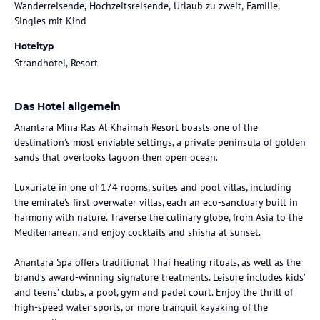
Wanderreisende, Hochzeitsreisende, Urlaub zu zweit, Familie,
Singles mit Kind
Hoteltyp
Strandhotel, Resort
Das Hotel allgemein
Anantara Mina Ras Al Khaimah Resort boasts one of the
destination’s most enviable settings, a private peninsula of golden
sands that overlooks lagoon then open ocean.
Luxuriate in one of 174 rooms, suites and pool villas, including
the emirate’s first overwater villas, each an eco-sanctuary built in
harmony with nature. Traverse the culinary globe, from Asia to the
Mediterranean, and enjoy cocktails and shisha at sunset.
Anantara Spa offers traditional Thai healing rituals, as well as the
brand’s award-winning signature treatments. Leisure includes kids’
and teens’ clubs, a pool, gym and padel court. Enjoy the thrill of
high-speed water sports, or more tranquil kayaking of the