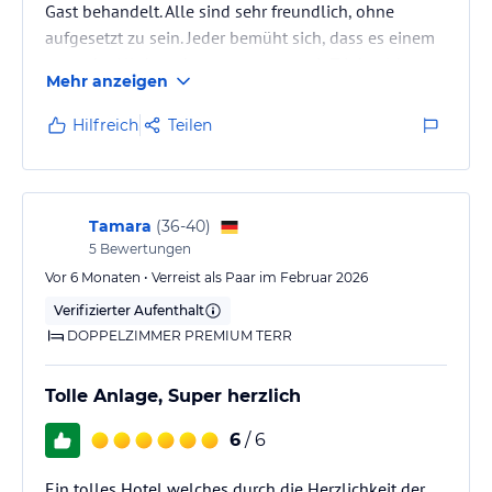
Gast behandelt. Alle sind sehr freundlich, ohne
aufgesetzt zu sein. Jeder bemüht sich, dass es einem
gut geht. All das, ohne permanent mit Trinkgeld um
Mehr anzeigen
sich werfen zu müssen… Das Personal ist unglaublich
und auch wirklich dankbar, wenn man seine ehrliche
Hilfreich
Teilen
Meinung kund tut.
Kleine Problemchen, sofern sie auftreten (wir hatten
ein Zimmer mit Ausblick auf eine Baustelle), werden
Tamara
(
36-40
)
immer im Sinne des Gastes mit einer…
5
Bewertungen
Vor 6 Monaten • Verreist als Paar im Februar 2026
Verifizierter Aufenthalt
DOPPELZIMMER PREMIUM TERR
Tolle Anlage, Super herzlich
6
/ 6
Ein tolles Hotel welches durch die Herzlichkeit der