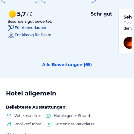
5,7
Sehr gut
/ 6
Sehr
Besonders gut bewertet:
Die e
Für Aktivurlauber
der w
Erstklassig für Paare
Alle Bewertungen (
65
)
Hotel allgemein
Beliebteste Ausstattungen:
Wifi kostenfrei
Hoteleigener Strand
Pool verfügbar
Kostenlose Parkplätze