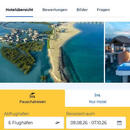
Hotelübersicht
Bewertungen
Bilder
Fragen
vom Hotelie
Pauschalreisen
Nur Hotel
Abflughafen
Reisezeitraum
6 Flughäfen
09.08.26 - 07.10.26