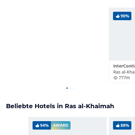
90%
777m
Beliebte Hotels in Ras al-Khaimah
94%
88%
AWARD