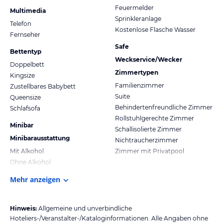
Feuermelder
Multimedia
Sprinkleranlage
Telefon
Kostenlose Flasche Wasser
Fernseher
Safe
Bettentyp
Weckservice/Wecker
Doppelbett
Zimmertypen
Kingsize
Familienzimmer
Zustellbares Babybett
Suite
Queensize
Behindertenfreundliche Zimmer
Schlafsofa
Rollstuhlgerechte Zimmer
Minibar
Schallisolierte Zimmer
Minibarausstattung
Nichtraucherzimmer
Mit Alkohol
Zimmer mit Privatpool
Ohne Alkohol
Mehr anzeigen
Hinweis:
Allgemeine und unverbindliche
Hoteliers-/Veranstalter-/Kataloginformationen. Alle Angaben ohne