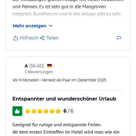
und Palmen. Es ist sehr gut in die Mangroven
integriert. Rundherum und in der Anlage gibt es sehr
viel Wasser. Insgesamt macht das Hotel einen sehr
Mehr anzeigen
sauberen und modernen Eindruck. Schon beim
Ankommen beeindruckt die große Eingangshalle mit
Hilfreich
Teilen
der breiten Treppe.
A
(
56-60
)
3
Bewertungen
Vor 6 Monaten • Verreist als Paar im Dezember 2025
Entspannter und wunderschöner Urlaub
6
/ 6
Geeignet für ruhige und entspannte Ferien.
Ab dem ersten Eintreffen im Hotel wird man wie ein