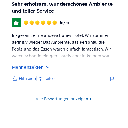
Sehr erholsam, wunderschönes Ambiente
und toller Service
6
/ 6
Insgesamt ein wunderschönes Hotel. Wir kommen
definitiv wieder. Das Ambiente, das Personal, die
Pools und das Essen waren einfach fantastisch. Wir
waren schon in einigen Hotels aber in keinem war
der Service so überragend wie in diesem. Es wird
Mehr anzeigen
einem jeder Wunsch von den Augen abgelesen und
jeder ist so unfassbar freundlich, dass es ansteckend
Hilfreich
Teilen
ist. Das Essen war qualitativ einfach spitze und sogar
für Menschen mit Unverträglichkeiten geeinigt. Das
war der schönste Urlaub, den wir jemals hatten und
Alle Bewertungen anzeigen
wir wären auch…