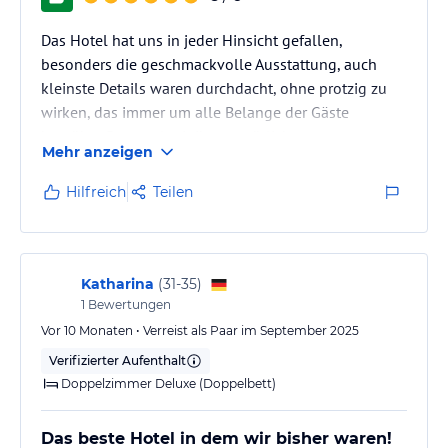
Das Hotel hat uns in jeder Hinsicht gefallen,
besonders die geschmackvolle Ausstattung, auch
kleinste Details waren durchdacht, ohne protzig zu
wirken, das immer um alle Belange der Gäste
bemühte Personal mit ihrer natürlichen
Mehr anzeigen
Freundlichkeit (niemals aufdringlich wirkend) und
natürlich die Sauberkeit aller Bereiche...einfach ein
Hilfreich
Teilen
Hotel zum wohlgefühlt!
Katharina
(
31-35
)
1
Bewertungen
Vor 10 Monaten • Verreist als Paar im September 2025
Verifizierter Aufenthalt
Doppelzimmer Deluxe (Doppelbett)
Das beste Hotel in dem wir bisher waren!