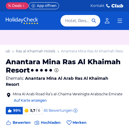
%
Deals
App öffnen
Kontakt
Hotel, Reiseziel
Urlaub
Ras al-Khaimah Hotels
Anantara Mina Ras Al Khaimah Resort
Anantara Mina Ras Al Khaimah
Resort
Ehemals:
Anantara Mina Al Arab Ras Al Khaimah
Resort
Mina Al Arab Road Ra’s al-Chaima Vereinigte Arabische Emirate
Auf Karte anzeigen
65
Bewertungen
99%
5,7
/ 6
Bewerten
Hochladen
Merken