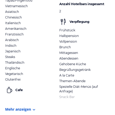
Tapas/Fingerfood
Anzahl Hotelbars insgesamt
Vietnamesisch
2
Asiatisch
Chinesisch
Verpflegung
Italienisch
Amerikanisch
Frühstück
Französisch
Halbpension
Arabisch
Vollpension
Indisch
Brunch
Japanisch
Mittagessen
Steaks
Abendessen
Thailändisch
Gehobene Küche
Englische
Begrüßungsgetränk
Vegetarisch
A la Carte
Glutenfrei
Themen-Abende
Spezielle Diät-Menüs (auf
Cafe
Anfrage)
Snack Bar
Mehr anzeigen