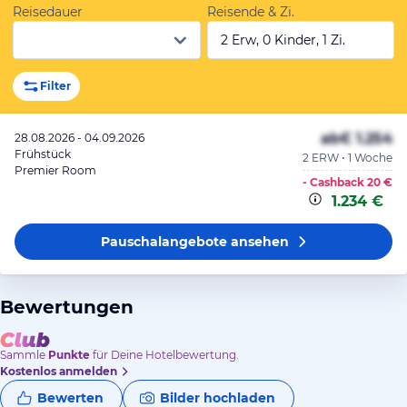
Reisedauer
Reisende & Zi.
2 Erw, 0 Kinder, 1 Zi.
Filter
ab
€ 1.254
28.08.2026 - 04.09.2026
Frühstück
2 ERW • 1 Woche
Premier Room
- Cashback
20 €
1.234 €
Pauschalangebote
ansehen
Bewertungen
Sammle
Punkte
für Deine Hotelbewertung.
Kostenlos anmelden
Bewerten
Bilder hochladen