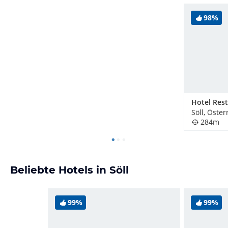
98%
Söll, Öster
284m
Beliebte Hotels in Söll
99%
99%