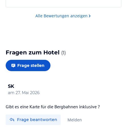
Das Hotel ist sehr sauber und gepflegt, das Ambiente
angenehm und die Mitarbeiter stets freundlich und
bemüht. Besonders schätzen wir den Skiraum sowie
Alle Bewertungen anzeigen
den Wellnessbereich nach einem Skitag.
Im Laufe der Jahre hat sich das Konzept etwas
verändert…
Fragen zum Hotel
(
1
)
Frage stellen
SK
am
27. Mai 2026
Gibt es eine Karte für die Bergbahnen inklusive ?
Frage beantworten
Melden