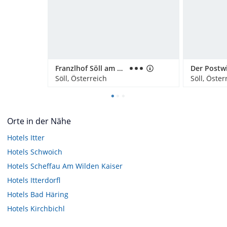
Franzlhof Söll am Wilden Kaiser
Der Postwi
Söll, Österreich
Söll, Öster
Orte in der Nähe
Hotels
Itter
Hotels
Schwoich
Hotels
Scheffau Am Wilden Kaiser
Hotels
Itterdorfl
Hotels
Bad Häring
Hotels
Kirchbichl