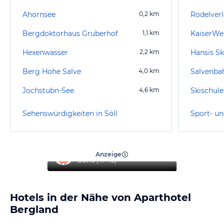
Ahornsee
0,2
km
Rodelverl
Bergdoktorhaus Gruberhof
1,1
km
Hexenwasser
2,2
km
Berg Hohe Salve
4,0
km
Salvenba
Jochstubn-See
4,6
km
Skischule
Sehenswürdigkeiten in Söll
Sport- un
“
Top Urlaub
”
Anzeige
David
(
41-45
)
Hotels in der Nähe von Aparthotel
Bergland