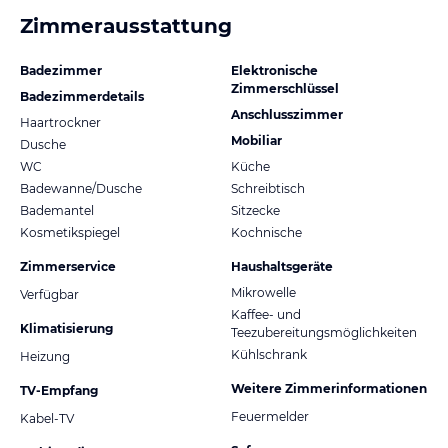
Zimmerausstattung
Badezimmer
Elektronische
Zimmerschlüssel
Badezimmerdetails
Anschlusszimmer
Haartrockner
Mobiliar
Dusche
WC
Küche
Badewanne/Dusche
Schreibtisch
Bademantel
Sitzecke
Kosmetikspiegel
Kochnische
Zimmerservice
Haushaltsgeräte
Mikrowelle
Verfügbar
Kaffee- und
Klimatisierung
Teezubereitungsmöglichkeiten
Kühlschrank
Heizung
Weitere Zimmerinformationen
TV-Empfang
Feuermelder
Kabel-TV