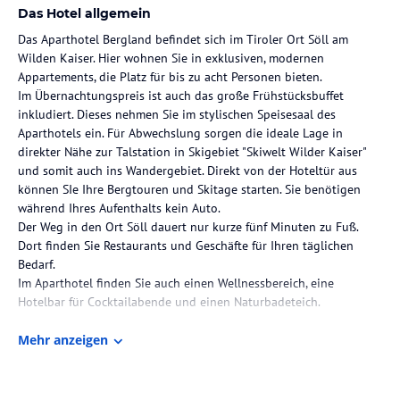
Das Hotel allgemein
Das Aparthotel Bergland befindet sich im Tiroler Ort Söll am
Wilden Kaiser. Hier wohnen Sie in exklusiven, modernen
Appartements, die Platz für bis zu acht Personen bieten.
Im Übernachtungspreis ist auch das große Frühstücksbuffet
inkludiert. Dieses nehmen Sie im stylischen Speisesaal des
Aparthotels ein. Für Abwechslung sorgen die ideale Lage in
direkter Nähe zur Talstation in Skigebiet "Skiwelt Wilder Kaiser"
und somit auch ins Wandergebiet. Direkt von der Hoteltür aus
können SIe Ihre Bergtouren und Skitage starten. Sie benötigen
während Ihres Aufenthalts kein Auto.
Der Weg in den Ort Söll dauert nur kurze fünf Minuten zu Fuß.
Dort finden Sie Restaurants und Geschäfte für Ihren täglichen
Bedarf.
Im Aparthotel finden Sie auch einen Wellnessbereich, eine
Hotelbar für Cocktailabende und einen Naturbadeteich.
Die Lage des Hotels
Mehr anzeigen
Das Aparthotel liegt in unmittelbare Nähe zur Gondelbahn,
zahlreicher Rad- sowie Wanderwege, dem Ahorn Badesee und der