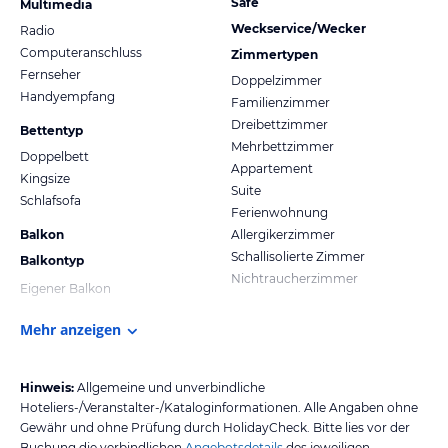
Safe
Multimedia
Weckservice/Wecker
Radio
Computeranschluss
Zimmertypen
Fernseher
Doppelzimmer
Handyempfang
Familienzimmer
Dreibettzimmer
Bettentyp
Mehrbettzimmer
Doppelbett
Appartement
Kingsize
Suite
Schlafsofa
Ferienwohnung
Balkon
Allergikerzimmer
Schallisolierte Zimmer
Balkontyp
Nichtraucherzimmer
Eigener Balkon
Mehr anzeigen
Hinweis:
Allgemeine und unverbindliche
Hoteliers-/Veranstalter-/Kataloginformationen. Alle Angaben ohne
Gewähr und ohne Prüfung durch HolidayCheck. Bitte lies vor der
Buchung die verbindlichen
Angebotsdetails
des jeweiligen