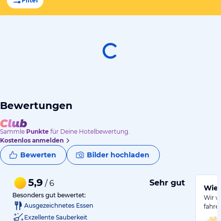
Filter
Bewertungen
Sammle
Punkte
für Deine Hotelbewertung.
Kostenlos anmelden
Bewerten
Bilder hochladen
5,9
Sehr gut
/ 6
Wied
Besonders gut bewertet:
Wir w
Ausgezeichnetes Essen
fahre
Exzellente Sauberkeit