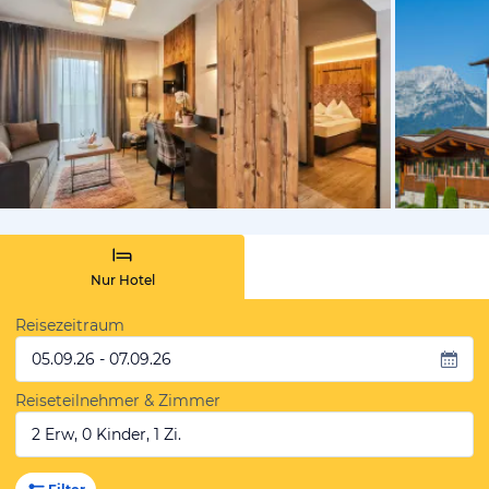
vom Hotelie
Nur Hotel
Reisezeitraum
05.09.26 - 07.09.26
Reiseteilnehmer & Zimmer
2 Erw, 0 Kinder, 1 Zi.