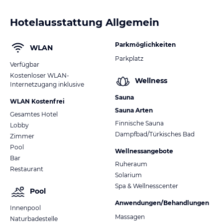
Hotelausstattung Allgemein
Parkmöglichkeiten
WLAN
Parkplatz
Verfügbar
Kostenloser WLAN-
Wellness
Internetzugang inklusive
Sauna
WLAN Kostenfrei
Sauna Arten
Gesamtes Hotel
Finnische Sauna
Lobby
Dampfbad/Türkisches Bad
Zimmer
Pool
Wellnessangebote
Bar
Ruheraum
Restaurant
Solarium
Spa & Wellnesscenter
Pool
Anwendungen/Behandlungen
Innenpool
Massagen
Naturbadestelle