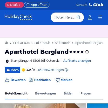
%
Deals
App öffnen
Kontakt
Hotel, Reiseziel
Urlaub
Tirol Urlaub
Söll Urlaub
Söll Hotels
Aparthotel Bergland
Aparthotel Bergland
Stampfanger 6 6306 Söll Österreich
Auf Karte anzeigen
652
Bewertungen
100%
5,9
/ 6
Bewerten
Hochladen
Merken
Hotelübersicht
Bewertungen
Bilder
Fragen