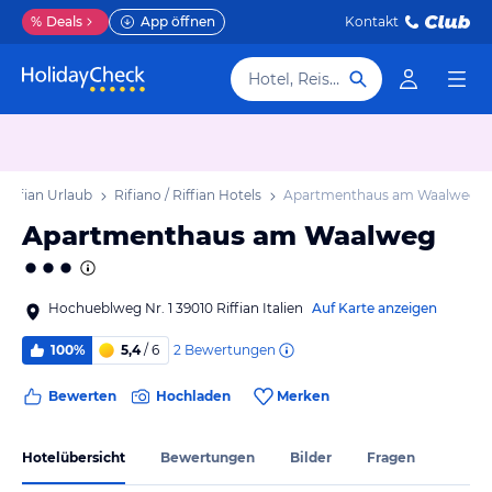
%
Deals
App öffnen
Kontakt
Hotel, Reiseziel
 Riffian Urlaub
Rifiano / Riffian Hotels
Apartmenthaus am Waalweg
Apartmenthaus am Waalweg
Hochueblweg Nr. 1 39010 Riffian Italien
Auf Karte anzeigen
2
Bewertungen
100%
5,4
/ 6
Bewerten
Hochladen
Merken
Hotelübersicht
Bewertungen
Bilder
Fragen