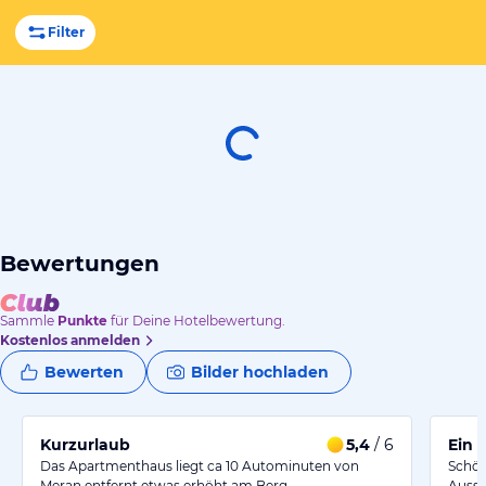
Filter
Bewertungen
Sammle
Punkte
für Deine Hotelbewertung.
Kostenlos anmelden
Bewerten
Bilder hochladen
Kurzurlaub
5,4
/ 6
Ein 
Das Apartmenthaus liegt ca 10 Autominuten von
Schön
Meran entfernt etwas erhöht am Berg.
Ausst