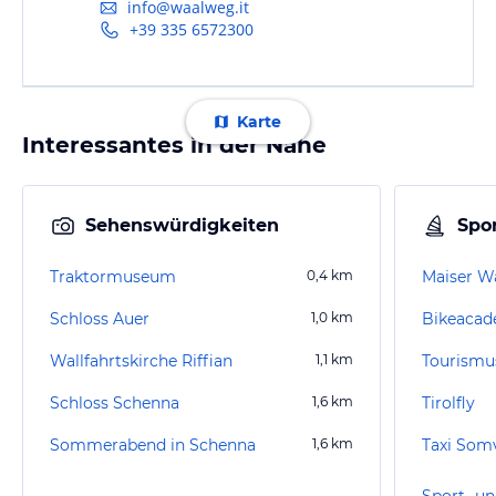
info@waalweg.it
+39 335 6572300
Karte
Interessantes in der Nähe
Sehenswürdigkeiten
Spor
Traktormuseum
0,4
km
Maiser W
Schloss Auer
1,0
km
Bikeacad
Wallfahrtskirche Riffian
1,1
km
Tourismu
Schloss Schenna
1,6
km
Tirolfly
Sommerabend in Schenna
1,6
km
Taxi Som
Sport- un