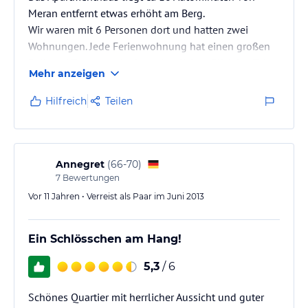
Meran entfernt etwas erhöht am Berg.
Wir waren mit 6 Personen dort und hatten zwei
Wohnungen. Jede Ferienwohnung hat einen großen
Balkon / Terrasse mit einem herrlichen Blick ins Tal.
Mehr anzeigen
Wir konnten sogar bequem zu sechst auf dem Balkon
zu Abend essen. Die Wohnungen sind geräumig und
Hilfreich
Teilen
gut ausgestattet. Für jede Wohneinheit steht ein
Parkplatz in der Tiefgarag zur verfügung. Ebenso gibt
es einen Aufzug, mit dem das Gepäck einfach zu den
Wohnungen gebracht werden kann.
Annegret
(
66-70
)
Die…
7
Bewertungen
Vor 11 Jahren • Verreist als Paar im Juni 2013
Ein Schlösschen am Hang!
5,3
/ 6
Schönes Quartier mit herrlicher Aussicht und guter