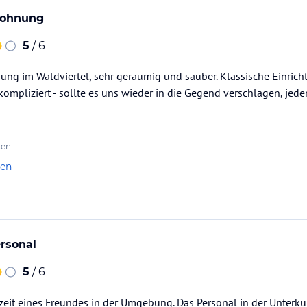
wohnung
5
/ 6
g im Waldviertel, sehr geräumig und sauber. Klassische Einricht
ompliziert - sollte es uns wieder in die Gegend verschlagen, jeder
ten
len
rsonal
5
/ 6
eit eines Freundes in der Umgebung. Das Personal in der Unterkun