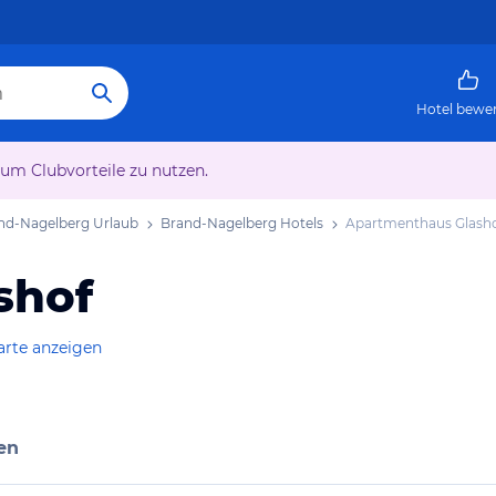
Hotel bewe
 um Clubvorteile zu nutzen.
nd-Nagelberg Urlaub
Brand-Nagelberg Hotels
Apartmenthaus Glash
shof
arte anzeigen
en