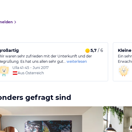
melden
großartig
5,7
/ 6
Kleine
Wir waren sehr zufrieden mit der Unterkunft und der
Ein seh
Begrüßung. Es hat uns allen sehr gut…
weiterlesen
Erwachs
Ulla
41-45
•
Juni 2017
Aus Österreich
onders gefragt sind