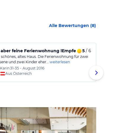
Alle Bewertungen (
8
)
 aber feine Ferienwohnung !Empfehlenswert!
5
/ 6
Schöne Fer
r schönes, altes Haus. Die Ferienwohnung für zwei
Schöne Ferien
ene und zwei Kinder eher…
weiterlesen
sauber. Klassis
Karin
31-35
•
August 2016
Alexan
Aus Österreich
Aus