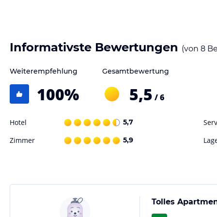
Informativste Bewertungen
(von
8
Be
Weiterempfehlung
Gesamtbewertung
100
%
5,5
/ 6
Hotel
5,7
Serv
Zimmer
5,9
Lag
Tolles Apartme