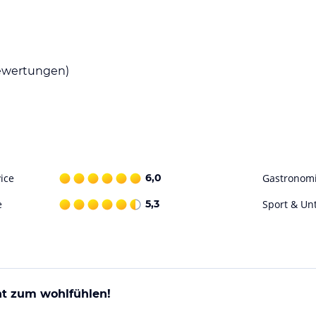
wertungen)
ice
6,0
Gastronom
e
5,3
Sport & Un
nt zum wohlfühlen!