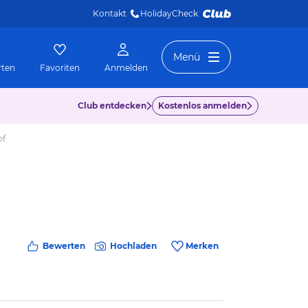
Kontakt
HolidayCheck 
Menü
rten
Favoriten
Anmelden
Club entdecken
Kostenlos anmelden
of
Bewerten
Hochladen
Merken