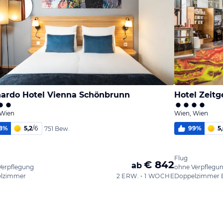
ardo Hotel Vienna Schönbrunn
Hotel Zeit
 Wien
Wien, Wien
8
%
5,2
/
6
99
%
5
751 Bew.
Flug
€ 842
ab
Verpflegung
ohne Verpflegu
lzimmer
2 ERW. • 1 WOCHE