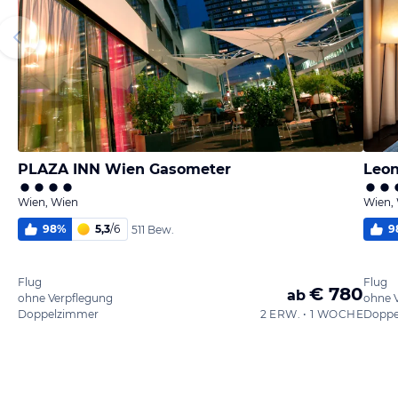
PLAZA INN Wien Gasometer
Leon
Wien, Wien
Wien,
98
%
5,3
/
6
9
511 Bew.
Flug
Flug
€ 780
ab
ohne Verpflegung
ohne 
Doppelzimmer
2 ERW. • 1 WOCHE
Doppe