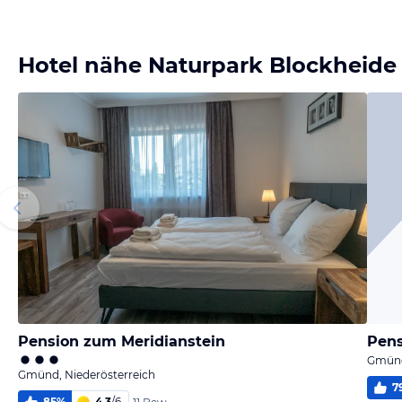
Bild
Bild
Bild
Bild
melden
melden
melden
melden
von Elisabeth
von Elisabeth
von Franz
von Franz
Hotel nähe Naturpark Blockheide
Pension zum Meridianstein
Pens
Gmünd
Gmünd, Niederösterreich
7
85
%
4,3
/
6