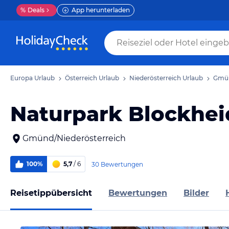
%
Deals
App herunterladen
Europa Urlaub
Österreich Urlaub
Niederösterreich Urlaub
Gmün
Naturpark Blockhei
Gmünd/Niederösterreich
100%
5,7
/ 6
30 Bewertungen
Reisetippübersicht
Bewertungen
Bilder