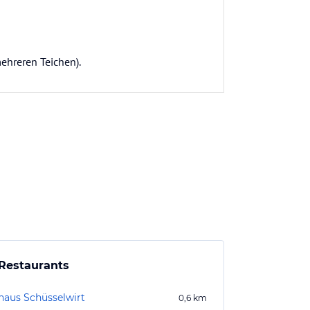
ehreren Teichen).
Restaurants
haus Schüsselwirt
0,6
km