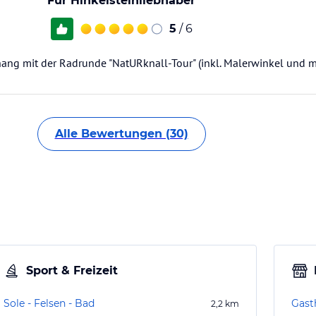
Für Hinkelsteinliebhaber
5
/ 6
g mit der Radrunde "NatURknall-Tour" (inkl. Malerwinkel und m
Alle Bewertungen (30)
Sport & Freizeit
Sole - Felsen - Bad
Gast
2,2
km