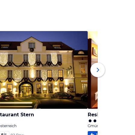
taurant Stern
Residenz Royal
sterreich
Gmünd, Niederösterreich
,5
/
6
100
%
6,0
/
6