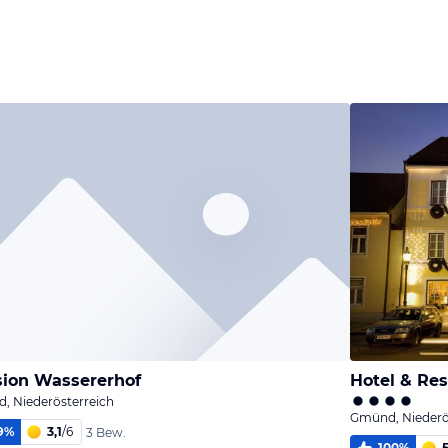
Bild
Bild
Bild
melden
melden
melden
von Franz
von Franz
von Franz
ion Wassererhof
Hotel & Res
, Niederösterreich
Gmünd, Niederö
9
%
3,1
/
6
3 Bew.
100
%
5