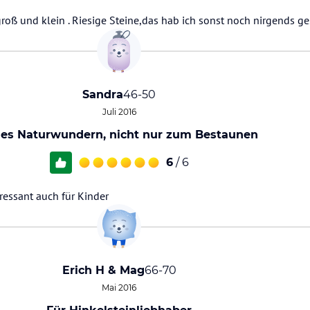
ß und klein . Riesige Steine,das hab ich sonst noch nirgends ge
Sandra
46-50
Juli 2016
les Naturwundern, nicht nur zum Bestaunen
6
/ 6
essant auch für Kinder
Erich H & Mag
66-70
Mai 2016