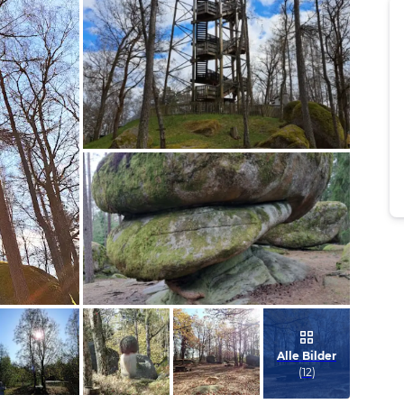
Bild melden
von Elisabeth
Bild melden
von Elisabeth
Alle Bilder
(
12
)