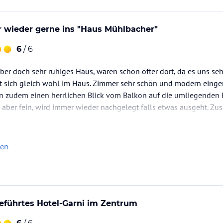
ieder gerne ins "Haus Mühlbacher"
6
/ 6
ber doch sehr ruhiges Haus, waren schon öfter dort, da es uns se
 sich gleich wohl im Haus. Zimmer sehr schön und modern eingeri
n zudem einen herrlichen Blick vom Balkon auf die umliegenden Be
n aber fein, wird immer wieder nachgelegt falls etwas ausgeht. Z
ppuccino und/oder frisch zubereitete Eierspeisen, alles von gute
len
eführtes Hotel-Garni im Zentrum