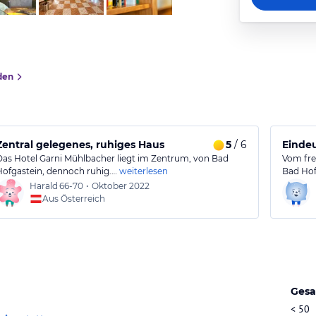
den
Zentral gelegenes, ruhiges Haus
5
/ 6
Eindeu
Das Hotel Garni Mühlbacher liegt im Zentrum, von Bad
Vom fre
Hofgastein, dennoch ruhig.…
weiterlesen
Bad Hof
Harald
66-70
•
Oktober 2022
Aus Österreich
Gesa
< 50