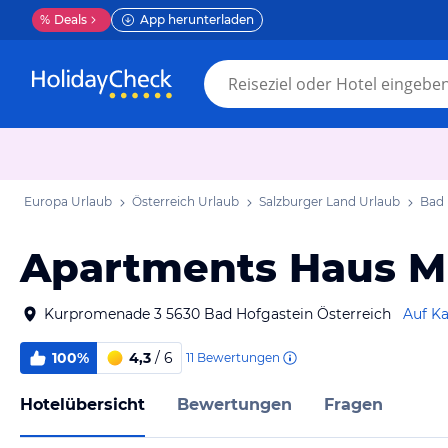
%
Deals
App herunterladen
Europa Urlaub
Österreich Urlaub
Salzburger Land Urlaub
Bad 
Apartments Haus M
Kurpromenade 3 5630 Bad Hofgastein Österreich
Auf Ka
100%
4,3
/ 6
11
Bewertungen
Hotelübersicht
Bewertungen
Fragen