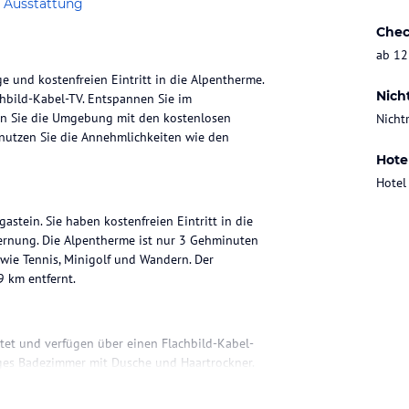
 Ausstattung
Chec
ab 12
e und kostenfreien Eintritt in die Alpentherme.
Nich
hbild-Kabel-TV. Entspannen Sie im
den Sie die Umgebung mit den kostenlosen
Nicht
 nutzen Sie die Annehmlichkeiten wie den
Hote
Hotel
astein. Sie haben kostenfreien Eintritt in die
ernung. Die Alpentherme ist nur 3 Gehminuten
 wie Tennis, Minigolf und Wandern. Der
9 km entfernt.
tet und verfügen über einen Flachbild-Kabel-
iges Badezimmer mit Dusche und Haartrockner.
erge. Kostenloses WLAN ist im gesamten Hotel