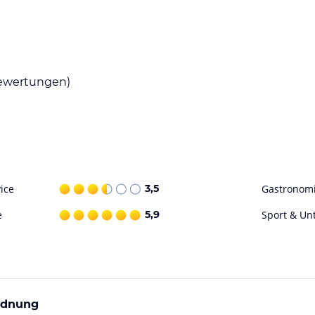
buffet serviert.
wertungen)
ereich mit Sauna, Infrarotkabine und Solarium
Buch lesen können. Fahrräder können
Tischtennisplatten. Ein Skiraum mit
ohne Gewähr. Bitte lies vor der Buchung die
ice
3,5
Gastronom
e
5,9
Sport & Un
Ordnung