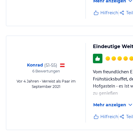
Mehr anzeigen
Hilfreich
Tei
Eindeutige Weit
Konrad
(
51-55
)
Vom freundlichen E
6
Bewertungen
Frühstücksbuffet, d
Vor 4 Jahren • Verreist als Paar im
Hofgastein - es ist
September 2021
zu genießen
Mehr anzeigen
Hilfreich
Tei