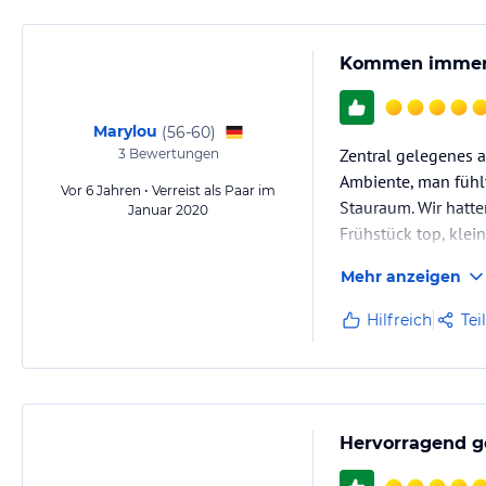
Kommen immer w
Marylou
(
56-60
)
Zentral gelegenes a
3
Bewertungen
Ambiente, man fühlt
Vor 6 Jahren • Verreist als Paar im
Stauraum. Wir hatte
Januar 2020
Frühstück top, klei
Wunsch auch z.B. Ca
Mehr anzeigen
Hilfreich
Tei
Hervorragend g