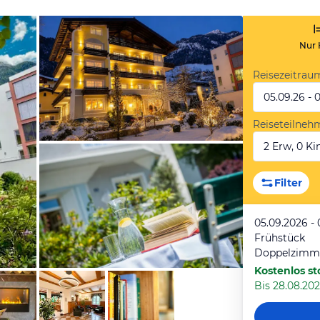
Nur 
Reisezeitrau
05.09.26 - 
Reiseteilneh
2 Erw, 0 Kin
von Booking.com
Filter
05.09.2026 - 
Frühstück
Doppelzimme
Kostenlos st
Bis 28.08.202
von Booking.com