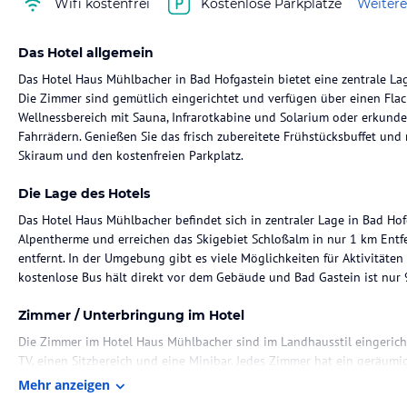
Wifi kostenfrei
Kostenlose Parkplätze
Weitere
Das Hotel allgemein
Das Hotel Haus Mühlbacher in Bad Hofgastein bietet eine zentrale Lag
Die Zimmer sind gemütlich eingerichtet und verfügen über einen Flac
Wellnessbereich mit Sauna, Infrarotkabine und Solarium oder erkun
Fahrrädern. Genießen Sie das frisch zubereitete Frühstücksbuffet und
Skiraum und den kostenfreien Parkplatz.
Die Lage des Hotels
Das Hotel Haus Mühlbacher befindet sich in zentraler Lage in Bad Hofg
Alpentherme und erreichen das Skigebiet Schloßalm in nur 1 km Entf
entfernt. In der Umgebung gibt es viele Möglichkeiten für Aktivitäten
kostenlose Bus hält direkt vor dem Gebäude und Bad Gastein ist nur 
Zimmer / Unterbringung im Hotel
Die Zimmer im Hotel Haus Mühlbacher sind im Landhausstil eingerich
TV, einen Sitzbereich und eine Minibar. Jedes Zimmer hat ein geräum
Die meisten Zimmer bieten einen Balkon mit Panoramablick auf die B
Mehr anzeigen
verfügbar.