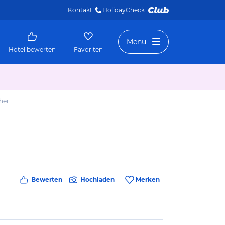
Kontakt
HolidayCheck 
Menü
Hotel bewerten
Favoriten
her
Bewerten
Hochladen
Merken