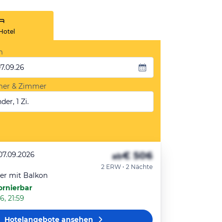
Hotel
m
07.09.26
mer & Zimmer
der, 1 Zi.
€ 506
07.09.2026
ab
2 ERW • 2 Nächte
r mit Balkon
ornierbar
6, 21:59
Hotelangebote
ansehen