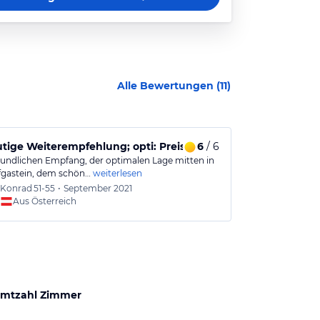
Alle Bewertungen (
11
)
tige Weiterempfehlung; opti: Preis/Leistung
6
/ 6
Kommen imm
undlichen Empfang, der optimalen Lage mitten in
Zentral gelege
gastein, dem schön…
weiterlesen
schon öfter dor
Konrad
51-55
•
September 2021
Marylo
Aus Österreich
Aus
mtzahl Zimmer