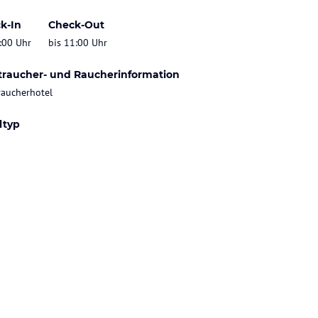
k-In
Check-Out
:00 Uhr
bis 11:00 Uhr
traucher- und Raucherinformation
raucherhotel
ltyp