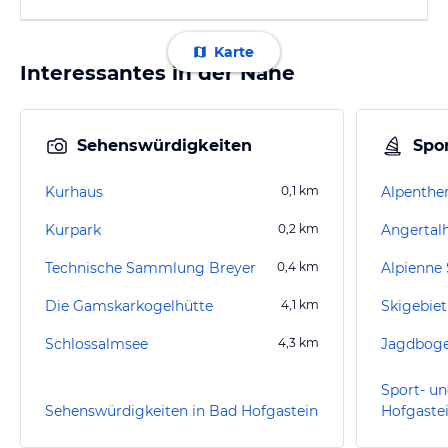
Karte
Interessantes in der Nähe
Sehenswürdigkeiten
Spor
Kurhaus
0,1
km
Alpenthe
Kurpark
0,2
km
Angertal
Technische Sammlung Breyer
0,4
km
Alpienne
Die Gamskarkogelhütte
4,1
km
Skigebie
Schlossalmsee
4,3
km
Jagdboge
Sport- un
Sehenswürdigkeiten in Bad Hofgastein
Hofgaste