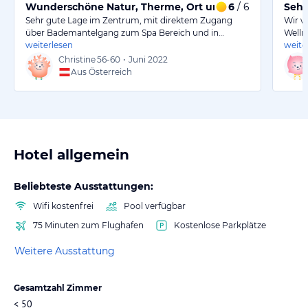
Wunderschöne Natur, Therme, Ort und Herzlichkeit.
6
/ 6
Sehr
Sehr gute Lage im Zentrum, mit direktem Zugang
Wir w
über Bademantelgang zum Spa Bereich und in…
Welln
weiterlesen
weite
Christine
56-60
•
Juni 2022
Aus Österreich
Hotel allgemein
Beliebteste Ausstattungen:
Wifi kostenfrei
Pool verfügbar
75 Minuten zum Flughafen
Kostenlose Parkplätze
Weitere Ausstattung
Gesamtzahl Zimmer
< 50