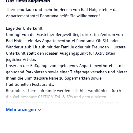
Das Hotel allgemein
Thermenurlaub und mehr im Herzen von Bad Hofgastein – das
Appartementhotel Panorama heißt Sie willkommen!
Lage der Unterkunft
Umringt von der Gasteiner Bergwelt liegt direkt im Zentrum von
Bad Hofgastein das Appartementhotel Panorama. Ob Ski- oder
Wanderurlaub, Urlaub mit der Familie oder mit Freunden – unsere
Unterkunft stellt den idealen Ausgangspunkt für Aktivitäten
jeglicher Art dar.
Unser an der Fußgängerzone gelegenes Appartementhotel ist mit
genügend Parkplätzen sowie einer Tiefgarage versehen und bietet
Ihnen die unmittelbare Nähe zu Supermärkten sowie
traditionellen Restaurants.
Besonders Thermenfreunde werden sich hier wohlfühlen. Durch
die Wellnessoase CELTIC VITAL & SPA und dem direkten
Bademantelzugang zur Alpentherme Gastein, welche kostenlos
genutzt werden kann, bietet Ihr Aufenthalt in Bad Hofgastein
Mehr anzeigen
Wellnessgenuss pur.
Beschreibung