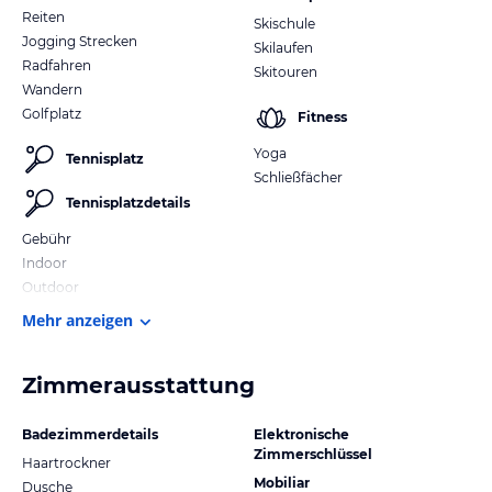
Reiten
Skischule
Jogging Strecken
Skilaufen
Radfahren
Skitouren
Wandern
Golfplatz
Fitness
Yoga
Tennisplatz
Schließfächer
Tennisplatzdetails
Gebühr
Indoor
Outdoor
Mehr anzeigen
Zimmerausstattung
Badezimmerdetails
Elektronische
Zimmerschlüssel
Haartrockner
Mobiliar
Dusche