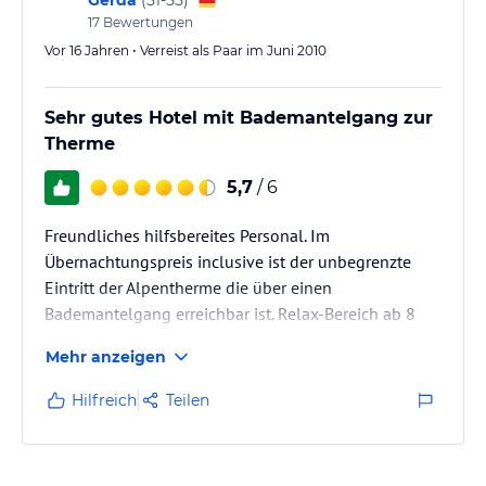
(
51-55
)
17
Bewertungen
Vor 16 Jahren • Verreist als Paar im Juni 2010
Sehr gutes Hotel mit Bademantelgang zur
Therme
5,7
/ 6
Freundliches hilfsbereites Personal. Im
Übernachtungspreis inclusive ist der unbegrenzte
Eintritt der Alpentherme die über einen
Bademantelgang erreichbar ist. Relax-Bereich ab 8
Uhr zugänglich, alle anderen Bereiche ab offizieller
Mehr anzeigen
Öffnungszeit der Therme (9 Uhr). Inclusive Sauna.
Man kann raus und rein wie man will. Badeschluss
Hilfreich
Teilen
jeweils um 20:30 Uhr, da die Therme um 21 Uhr
schließt. Die Rezeption ist von 7 – 19 Uhr besetzt, es
ist aber immer jemand telefonisch erreichbar. Alle vier