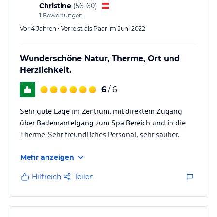
Christine
(
56-60
)
Skitag auf den Pisten Gasteins Ruhe und Entspannung.
1
Bewertungen
Sommer in Gastein
Vor 4 Jahren • Verreist als Paar im Juni 2022
Das Appartementhotel Panorama ist einmalig gelegen für Ihren
Sommerurlaub mit der Familie inmitten der Berge. Erleben Sie
Wunderschöne Natur, Therme, Ort und
Nervenkitzel bei alpinen Hochtouren, Wandern am Stubnerkogel,
oder Golfen auf dem 18-Loch-Golfplatz – einem spannenden
Herzlichkeit.
Urlaub mit der Familie steht hier nichts mehr im Wege.
6
/ 6
Familie Salfitzky und das Team des Appartementhotels Panorama,
freuen sich Sie schon bald willkommen heißen zu dürfen!
Sehr gute Lage im Zentrum, mit direktem Zugang
über Bademantelgang zum Spa Bereich und in die
Hinweis:
Allgemeine und unverbindliche
Therme. Sehr freundliches Personal, sehr sauber.
Hoteliers-/Veranstalter-/Kataloginformationen. Alle Angaben
ohne Gewähr und ohne Prüfung durch HolidayCheck. Bitte
Mehr anzeigen
lies vor der Buchung die verbindlichen
Angebotsdetails
des
jeweiligen Veranstalters.
Hilfreich
Teilen