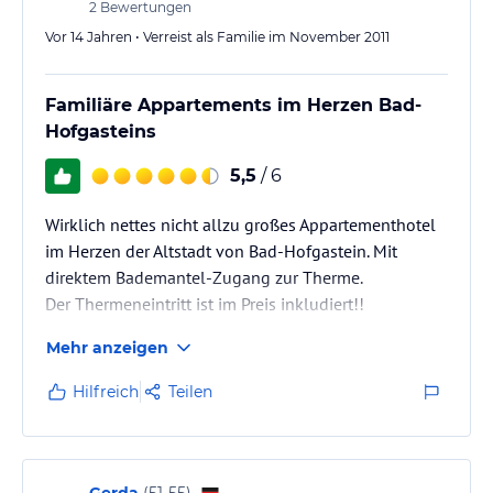
2
Bewertungen
Vor 14 Jahren • Verreist als Familie im November 2011
Familiäre Appartements im Herzen Bad-
Hofgasteins
5,5
/ 6
Wirklich nettes nicht allzu großes Appartementhotel
im Herzen der Altstadt von Bad-Hofgastein. Mit
direktem Bademantel-Zugang zur Therme.
Der Thermeneintritt ist im Preis inkludiert!!
Mehr anzeigen
Nach Parkplatz beim Hotel fragen.
Bitte beachten, dass der Thermeneintritt regulärer
Hilfreich
Teilen
Weise am Anreisetag den ganzen Tag inkludiert ist,
und am Abreisetag nur bis zum Auschecken, das vor
11h erfolgen sollte.
Gerda