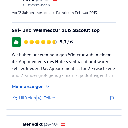
8
Bewertungen
Vor 13 Jahren • Verreist als Familie im Februar 2013
Ski- und Wellnessurlaub absolut top
5,3
/ 6
Wir haben unseren heurigen Winterurlaub in einem
der Appartements des Hotels verbracht und waren
sehr zufrieden. Das Appartement ist für 2 Erwachsene
und 2 Kinder groß genug - man ist ja dort eigentlich
nur zum Schlafen! Während ein Teil der Familie Ski
Mehr anzeigen
fuhr - ein Skibus hält in unmittelbarer Umgebung
zum Hotel- verbrachte ich meine Ferien größtenteils
Hilfreich
Teilen
in der direkt angeschlossenen Alpentherme, die an
Sauberkeit, Ausstattung und Freundlichkeit des
Personals nicht zu überbieten ist. Von der Begrüßung
bis zur Abreise…
Benedikt
(
36-40
)