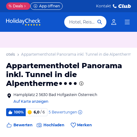
%
Deals
App öffnen
Kontakt
Hotel, Reiseziel
n Hotels
Appartementhotel Panorama inkl. Tunnel in die Alpentherme
Appartementhotel Panorama
inkl. Tunnel in die
Alpentherme
Hamplplatz 2 5630 Bad Hofgastein Österreich
Auf Karte anzeigen
5
Bewertungen
100%
6,0
/ 6
Bewerten
Hochladen
Merken