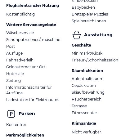
Kinderbecken
Flughafentransfer Nutzung
Babybecken
Kostenpflichtig
Brettspiele/ Puzzles
Spielbereich Innen
Weitere Serviceangebote
Wäscheservice
Ausstattung
Schuhputzservice/-maschine
Geschäfte
Post
Ausflüge
Minimarkt/Kiosk
Fahrradverleih
Friseur-/Schönheitssalon
Geldautomat vor Ort
Räumlichkeiten
Hotelsafe
Aufenthaltsraum
Zeitung
Gepäckraum
Informationsschalter für
Skiaufbewahrung
Ausflüge
Raucherbereich
Ladestation für Elektroautos
Terrasse
Fitnesscenter
Parken
Klimaanlage
Kostenfrei
Nicht verfügbar
Parkmöglichkeiten