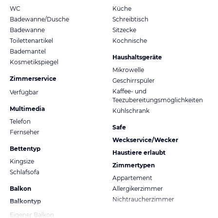
WC
Küche
Badewanne/Dusche
Schreibtisch
Badewanne
Sitzecke
Toilettenartikel
Kochnische
Bademantel
Haushaltsgeräte
Kosmetikspiegel
Mikrowelle
Zimmerservice
Geschirrspüler
Kaffee- und
Verfügbar
Teezubereitungsmöglichkeiten
Multimedia
Kühlschrank
Telefon
Safe
Fernseher
Weckservice/Wecker
Bettentyp
Haustiere erlaubt
Kingsize
Zimmertypen
Schlafsofa
Appartement
Balkon
Allergikerzimmer
Nichtraucherzimmer
Balkontyp
Eigener Balkon