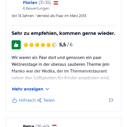
Florian
(
31-35
)
6
Bewertungen
Vor 13 Jahren • Verreist als Paar im März 2013
Sehr zu empfehlen, kommen gerne wieder.
5,5
/ 6
Wir waren als Paar dort und genossen ein paar
Wellnesstage in der überaus sauberen Therme (ein
Manko war der Wodka, der im Thermenrestaurant
neben den Süßigkeiten für Kinder angeboten wird,
und der Betreiber nicht bereit war, diesen weg zu
Mehr anzeigen
räumen (ich habe schon die Behörden verständigt)).
Ein zweites Manko sind die hohen Preis für wenig
Hilfreich
Teilen
Essen, so ein Grillteller(chen) für 10,80, der
angesichts der Größe eher den Titel Grilltellerproben
mit billigen gatschigen Kartoffelwedges verdient.
Sonst alles in der Therme…
Petra
(
36-40
)