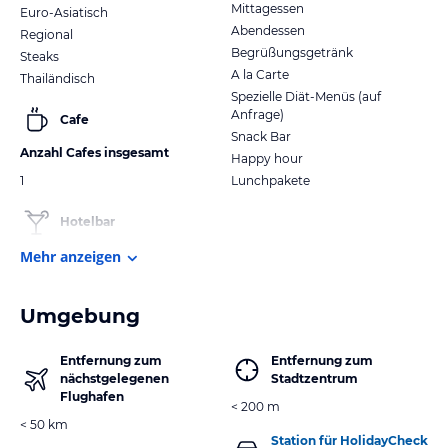
Mittagessen
Euro-Asiatisch
Abendessen
Regional
Begrüßungsgetränk
Steaks
A la Carte
Thailändisch
Spezielle Diät-Menüs (auf
Anfrage)
Cafe
Snack Bar
Anzahl Cafes insgesamt
Happy hour
1
Lunchpakete
Hotelbar
Mehr anzeigen
Umgebung
Entfernung zum
Entfernung zum
nächstgelegenen
Stadtzentrum
Flughafen
< 200 m
< 50 km
Station für HolidayCheck