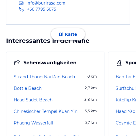
info@burirasa.com
+66 7795 6075
Karte
Interessantes in der Nähe
Sehenswürdigkeiten
Spor
Strand Thong Nai Pan Beach
1,0
km
Bottle Beach
2,7
km
Surfschul
Haad Sadet Beach
3,8
km
Kiteflip K
Chinesischer Tempel Kuan Yin
5,5
km
Phaeng Wasserfall
5,7
km
Cosmic E