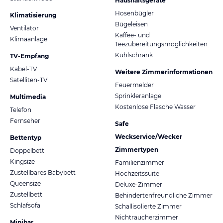
Haushaltsgeräte
Hosenbügler
Klimatisierung
Bügeleisen
Ventilator
Kaffee- und
Klimaanlage
Teezubereitungsmöglichkeiten
Kühlschrank
TV-Empfang
Kabel-TV
Weitere Zimmerinformationen
Satelliten-TV
Feuermelder
Sprinkleranlage
Multimedia
Kostenlose Flasche Wasser
Telefon
Fernseher
Safe
Weckservice/Wecker
Bettentyp
Zimmertypen
Doppelbett
Kingsize
Familienzimmer
Zustellbares Babybett
Hochzeitssuite
Queensize
Deluxe-Zimmer
Zustellbett
Behindertenfreundliche Zimmer
Schlafsofa
Schallisolierte Zimmer
Nichtraucherzimmer
Minibar