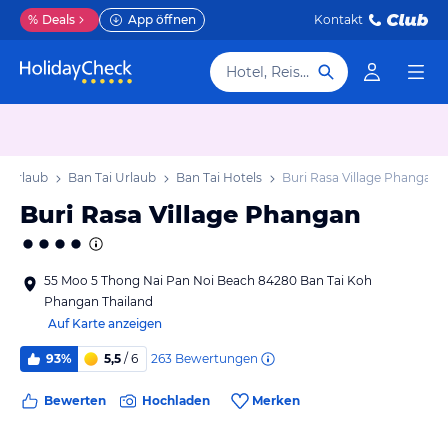
%
Deals
App öffnen
Kontakt
Hotel, Reiseziel
 Urlaub
Ban Tai Urlaub
Ban Tai Hotels
Buri Rasa Village Phangan
Buri Rasa Village Phangan
55 Moo 5 Thong Nai Pan Noi Beach 84280 Ban Tai Koh
Phangan Thailand
Auf Karte anzeigen
263
Bewertungen
93%
5,5
/ 6
Bewerten
Hochladen
Merken