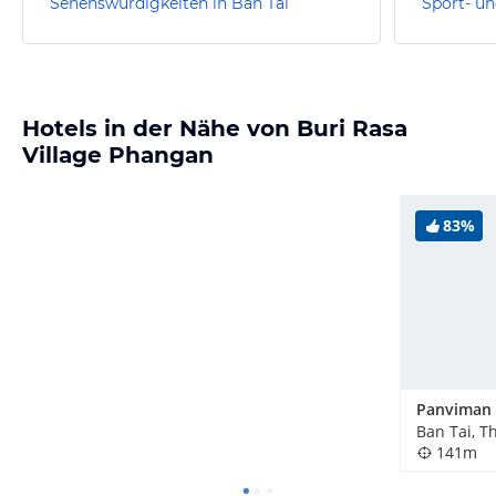
Sehenswürdigkeiten in Ban Tai
Sport- un
Hotels in der Nähe von Buri Rasa
Village Phangan
83%
Ban Tai, T
141m