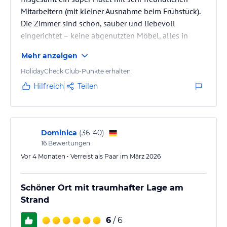
Mitarbeitern (mit kleiner Ausnahme beim Frühstück).
Die Zimmer sind schön, sauber und liebevoll
eingerichtet – keine abgenutzten Möbel, alles in
einem guten Zustand. Die gesamte Anlage ist
Mehr anzeigen
gepflegt, mit vielen Pflanzen und direktem Zugang
zu einem sauberen Strand – einfach traumhaft.
HolidayCheck Club-Punkte erhalten
Im Zimmer gibt es alles, was man braucht: Shampoo,
Hilfreich
Teilen
Seife, Conditioner, Handcreme und Duschgel – alles
riecht angenehm nach Kokos. Außerdem werden
täglich vier Flaschen Wasser…
Dominica
(
36-40
)
16
Bewertungen
Vor 4 Monaten • Verreist als Paar im März 2026
Schöner Ort mit traumhafter Lage am
Strand
6
/ 6