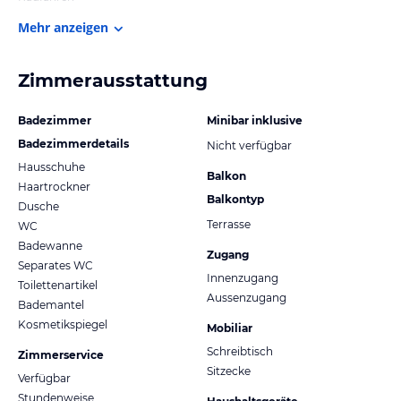
Mehr anzeigen
Zimmerausstattung
Badezimmer
Minibar inklusive
Badezimmerdetails
Nicht verfügbar
Hausschuhe
Balkon
Haartrockner
Balkontyp
Dusche
Terrasse
WC
Badewanne
Zugang
Separates WC
Innenzugang
Toilettenartikel
Aussenzugang
Bademantel
Kosmetikspiegel
Mobiliar
Schreibtisch
Zimmerservice
Sitzecke
Verfügbar
Stundenweise