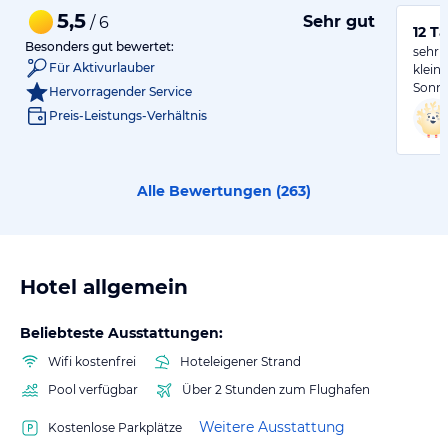
5,5
Sehr gut
/ 6
12 T
Besonders gut bewertet:
sehr 
Für Aktivurlauber
klein
Sonne
Hervorragender Service
Preis-Leistungs-Verhältnis
Alle Bewertungen (
263
)
Hotel allgemein
Beliebteste Ausstattungen:
Wifi kostenfrei
Hoteleigener Strand
Pool verfügbar
Über 2 Stunden zum Flughafen
Weitere Ausstattung
Kostenlose Parkplätze