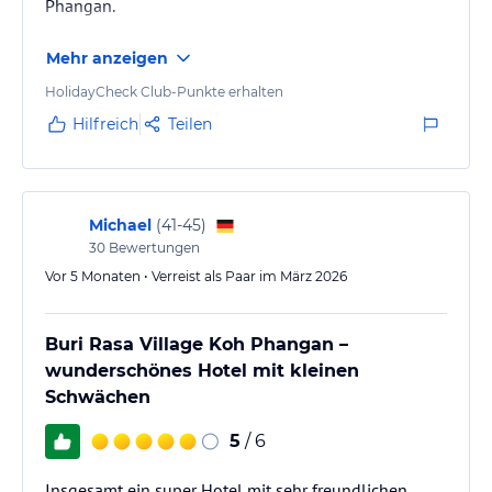
Phangan.
Hinweis:
Allgemeine und unverbindliche
Hoteliers-/Veranstalter-/Kataloginformationen. Alle Angaben
Mehr anzeigen
ohne Gewähr und ohne Prüfung durch HolidayCheck. Bitte
lies vor der Buchung die verbindlichen
Angebotsdetails
des
HolidayCheck Club-Punkte erhalten
jeweiligen Veranstalters.
Hilfreich
Teilen
Michael
(
41-45
)
30
Bewertungen
Vor 5 Monaten • Verreist als Paar im März 2026
Buri Rasa Village Koh Phangan –
wunderschönes Hotel mit kleinen
Schwächen
5
/ 6
Insgesamt ein super Hotel mit sehr freundlichen