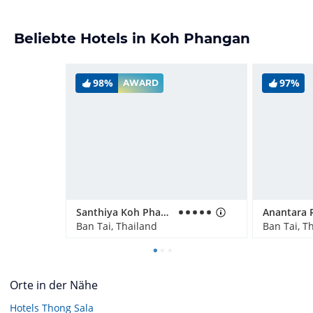
Beliebte Hotels in Koh Phangan
98%
97%
AWARD
Santhiya Koh Phangan Resort & Spa
Ban Tai, Thailand
Ban Tai, T
Orte in der Nähe
Hotels
Thong Sala