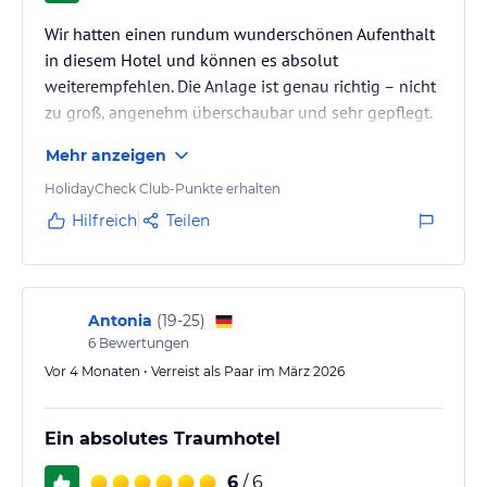
Wir hatten einen rundum wunderschönen Aufenthalt
in diesem Hotel und können es absolut
weiterempfehlen. Die Anlage ist genau richtig – nicht
zu groß, angenehm überschaubar und sehr gepflegt.
Besonders beeindruckt hat uns die traumhafte Lage
Mehr anzeigen
direkt am hoteleigenen Strand.
Das Zimmer war sehr schön und geschmackvoll
HolidayCheck Club-Punkte erhalten
eingerichtet. Die Betten waren äußerst bequem und
Hilfreich
Teilen
ein besonderes Highlight war das Kissenmenü, aus
dem man verschiedene Kissen auswählen konnte –
das sorgt für zusätzlichen Komfort.
Der Service war…
Antonia
(
19-25
)
6
Bewertungen
Vor 4 Monaten • Verreist als Paar im März 2026
Ein absolutes Traumhotel
6
/ 6