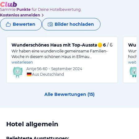
Sammle
Punkte
für Deine Hotelbewertung.
Kostenlos anmelden
Bewerten
Bilder hochladen
Wunderschönes Haus mit Top-Ausstattung
6
/ 6
Wund
Wir haben eine wundervolle gemeinsame Familien-
Wunde
Woche in diesem schönen Haus in Ellmau…
hochw
weiterlesen
weite
Antje
56-60
•
September 2024
Aus Deutschland
Alle Bewertungen (
15
)
Hotel allgemein
Beliebteste Ausstattungen: