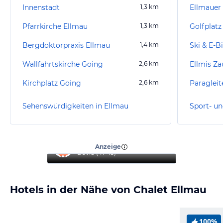
Innenstadt
1,3
km
Ellmauer
Pfarrkirche Ellmau
1,3
km
Golfplatz
Bergdoktorpraxis Ellmau
1,4
km
Ski & E-B
Wallfahrtskirche Going
2,6
km
Ellmis Za
Kirchplatz Going
2,6
km
Sehenswürdigkeiten in Ellmau
Sport- un
“
Top Urlaub
”
Anzeige
David
(
41-45
)
Hotels in der Nähe von Chalet Ellmau
100%