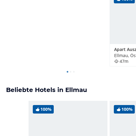
Apart Ausz
Ellmau, Ös
47m
Beliebte Hotels in Ellmau
100%
100%