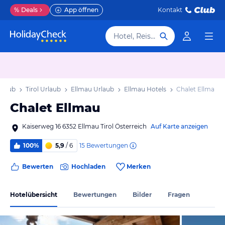
%
Deals
App öffnen
Kontakt
Hotel, Reiseziel
rlaub
Tirol Urlaub
Ellmau Urlaub
Ellmau Hotels
Chalet Ellmau
Chalet Ellmau
Kaiserweg 16 6352 Ellmau Tirol Österreich
Auf Karte anzeigen
15
Bewertungen
100%
5,9
/ 6
Bewerten
Hochladen
Merken
Hotelübersicht
Bewertungen
Bilder
Fragen