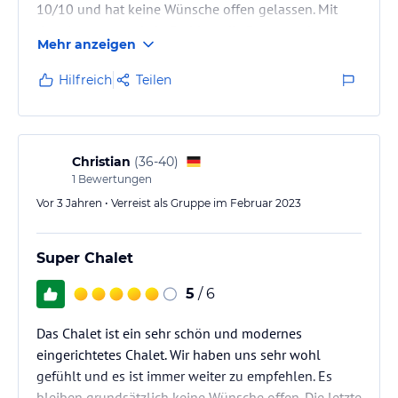
10/10 und hat keine Wünsche offen gelassen. Mit
dem Auto war es kein Problem die Renntage in
Mehr anzeigen
Kitzbühel zu besuchen und gleichzeitig einen
entspannten Urlaub zu verleben. Die Kommunikation
Hilfreich
Teilen
mit der Eigentümerfamilie war sehr schnell und
unkompliziert. Wir würden das Haus jedem
empfehlen und kommen sicher wieder.
Christian
(
36-40
)
1
Bewertungen
Vor 3 Jahren • Verreist als Gruppe im Februar 2023
Super Chalet
5
/ 6
Das Chalet ist ein sehr schön und modernes
eingerichtetes Chalet. Wir haben uns sehr wohl
gefühlt und es ist immer weiter zu empfehlen. Es
bleiben grundsätzlich keine Wünsche offen. Die letzte