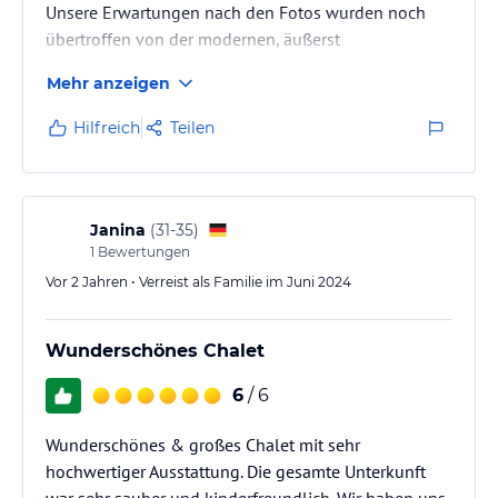
Unsere Erwartungen nach den Fotos wurden noch
lies vor der Buchung die verbindlichen
Angebotsdetails
des
jeweiligen Veranstalters.
übertroffen von der modernen, äußerst
geschmackvollen und hochwertigen Ausstattung des
Mehr anzeigen
Hauses, die uns Nichts vermissen ließ.
Ebenso die Toplage und wundervolle Aussicht in die
Hilfreich
Teilen
Umgebung des Wilden Kaisers sorgten für
unbeschwerte, erholsame Urlaubstage. Gerne würden
wir mal wieder hier unseren nächsten Urlaub
verbringen wollen…
Janina
(
31-35
)
1
Bewertungen
Vor 2 Jahren • Verreist als Familie im Juni 2024
Wunderschönes Chalet
6
/ 6
Wunderschönes & großes Chalet mit sehr
hochwertiger Ausstattung. Die gesamte Unterkunft
war sehr sauber und kinderfreundlich. Wir haben uns