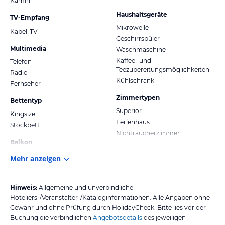
Kamin
Haushaltsgeräte
TV-Empfang
Mikrowelle
Kabel-TV
Geschirrspüler
Multimedia
Waschmaschine
Kaffee- und
Telefon
Teezubereitungsmöglichkeiten
Radio
Kühlschrank
Fernseher
Zimmertypen
Bettentyp
Superior
Kingsize
Ferienhaus
Stockbett
Nichtraucherzimmer
Balkon
Mehr anzeigen
Hinweis:
Allgemeine und unverbindliche
Hoteliers-/Veranstalter-/Kataloginformationen. Alle Angaben ohne
Gewähr und ohne Prüfung durch HolidayCheck. Bitte lies vor der
Buchung die verbindlichen
Angebotsdetails
des jeweiligen