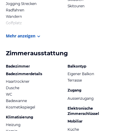
Jogging Strecken
Skitouren
Radfahren
Wandern
Golfplatz
Mehr anzeigen
Zimmerausstattung
Badezimmer
Balkontyp
Badezimmerdetails
Eigener Balkon
Terrasse
Haartrockner
Dusche
Zugang
WC
Aussenzugang
Badewanne
Kosmetikspiegel
Elektronische
Zimmerschlüssel
Klimatisierung
Mobiliar
Heizung
Küche