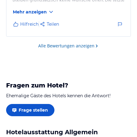
Sonne fehlt nur deswegen weil wir uns noch eine
Mehr anzeigen
Sauna wünschen 😊.
Hilfreich
Teilen
Alle Bewertungen anzeigen
Fragen zum Hotel?
Ehemalige Gäste des Hotels kennen die Antwort!
Frage stellen
Hotelausstattung Allgemein