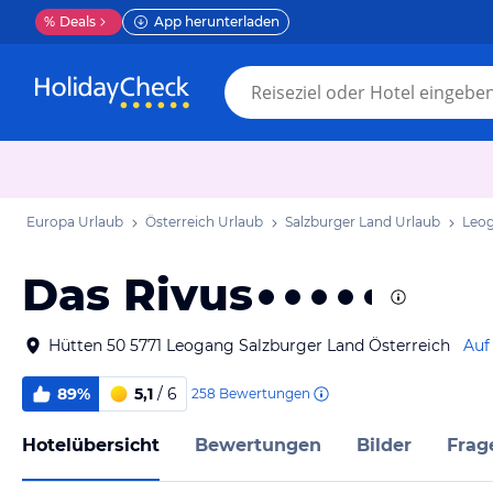
%
Deals
App herunterladen
Europa Urlaub
Österreich Urlaub
Salzburger Land Urlaub
Leog
Das Rivus
Hütten 50 5771 Leogang Salzburger Land Österreich
Auf
89%
5,1
/ 6
258
Bewertungen
Hotelübersicht
Bewertungen
Bilder
Frag