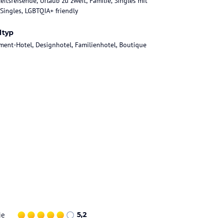
eitsreisende, Urlaub zu zweit, Familie, Singles mit
 Singles, LGBTQIA+ friendly
ltyp
ment-Hotel, Designhotel, Familienhotel, Boutique
ie
5,2