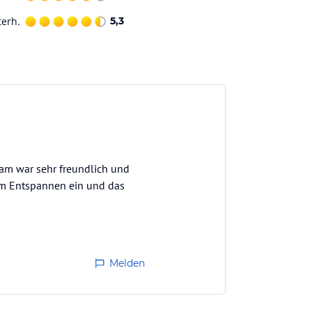
terh.
5,3
eam war sehr freundlich und
um Entspannen ein und das
Melden