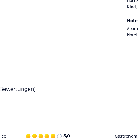
Hochz
iete in Salzburg und im Sommer starten Sie von
Kind,
 hinter unserem Haus das Kinderland und im
Hote
Apart
n Hochalpen und nicht weit entfernt von den
Hotel
er Boutique Hotel für Sie problemlos zu
alle:
h von Luxus und dem Gefühl von Natürlichkeit.
Bewertungen)
ub in Leogang sorgen.
ice
5,0
Gastronom