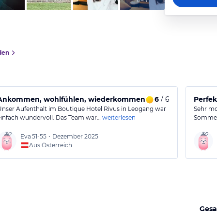
den
Ankommen, wohlfühlen, wiederkommen
6
/ 6
Perfek
Unser Aufenthalt im Boutique Hotel Rivus in Leogang war
Sehr mo
einfach wundervoll. Das Team war…
weiterlesen
Sommer
Eva
51-55
•
Dezember 2025
Aus Österreich
Gesa