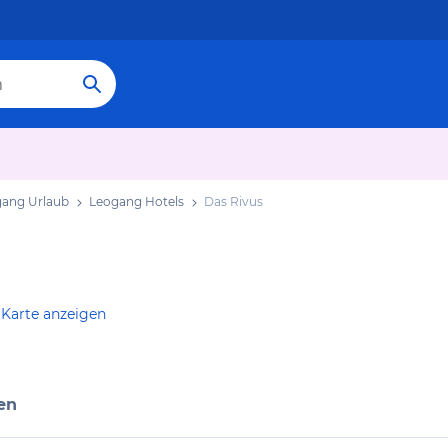
ang Urlaub
Leogang Hotels
Das Rivus
 Karte anzeigen
en