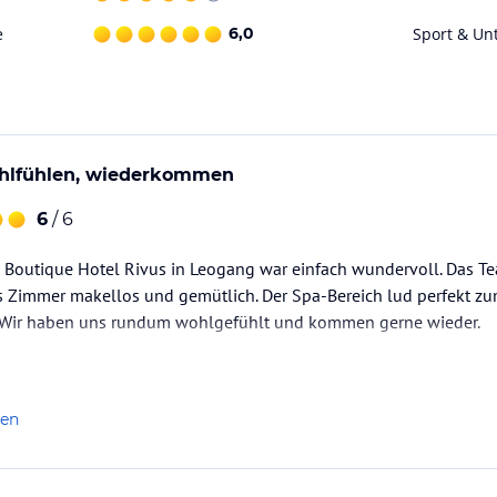
e
6,0
Sport & Un
lich geöffnet und
chselnde 5-Gänge-Menüs an.
lfühlen, wiederkommen
etmenü im Preis inklusive.
6
/ 6
m Boutique Hotel Rivus in Leogang war einfach wundervoll. Das T
Zimmer makellos und gemütlich. Der Spa-Bereich lud perfekt z
us entfernt. 480 Kilometer packende Downhill-
 vieles mehr erwarten Anfänger und Bike-
. Wir haben uns rundum wohlgefühlt und kommen gerne wieder.
effpunkt und Austragungsort international
as Radfahrerherz begehrt:
len
mbitionierte Radtouren in die traumhafte
für Ihren Bikeurlaub.