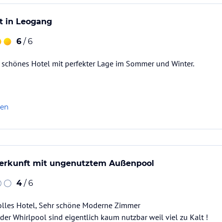
neneinstieg.
asser zum prickelnden Erlebnis.
t in Leogang
nklusive:
6
/ 6
schönes Hotel mit perfekter Lage im Sommer und Winter.
ang-Saalbach-Hinterglemm- Fieberbrunn, mit 70
 für die Kleinsten sowie das Kinderland liegen
len
ie Wahl zwischen drei verschiedenen
es nicht.
erkunft mit ungenutztem Außenpool
4
/ 6
frarot-Kabine, Whirlpool, Eisbrunnen und
Tolles Hotel, Sehr schöne Moderne Zimmer
neinstieg
er Whirlpool sind eigentlich kaum nutzbar weil viel zu Kalt !