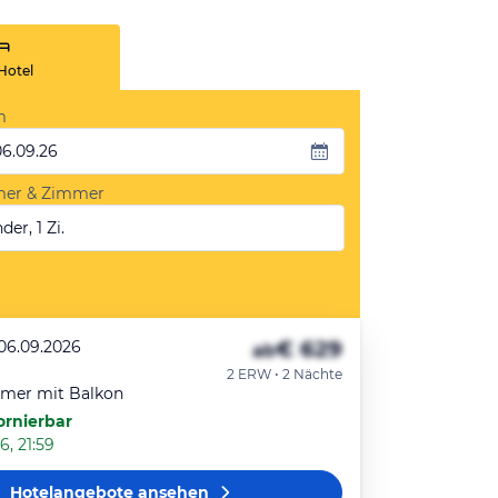
Hotel
m
06.09.26
mer & Zimmer
der, 1 Zi.
€ 629
 06.09.2026
ab
2 ERW • 2 Nächte
mmer mit Balkon
ornierbar
6, 21:59
Hotelangebote
ansehen