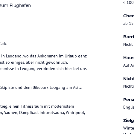
< 100
 zum Flughafen
Chec
ab 15
Barri
ark:
Nicht
l in Leogang, wo das Ankommen im Urlaub ganz
Haus
 ist so einiges, aber nicht gewöhnlich.
Auf A
ebnisse in Leogang verbinden sich hier bei uns
Nich
Nicht
 Skipiste und dem Bikepark Leogang am Asitz
Pers
stieg, einen Fitnessraum mit modernstem
Engli
, Saunen, Dampfbad, Infrarotsauna, Whirlpool,
Ziel
Winte