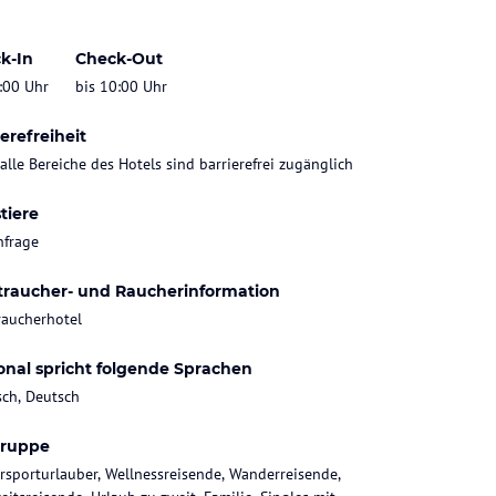
k-In
Check-Out
:00 Uhr
bis 10:00 Uhr
erefreiheit
 alle Bereiche des Hotels sind barrierefrei zugänglich
tiere
nfrage
traucher- und Raucherinformation
raucherhotel
onal spricht folgende Sprachen
sch, Deutsch
gruppe
rsporturlauber, Wellnessreisende, Wanderreisende,