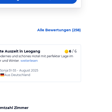
Alle Bewertungen (
258
)
te Auszeit in Leogang
6
/ 6
Gemütliche
dernes und schönes Hotel mit perfekter Lage im
Grundsätzlich 
 und Winter.
weiterlesen
Zimmer
Der Ausenpool
Sonja
51-55
•
August 2025
Manue
Aus Deutschland
Aus
mtzahl Zimmer