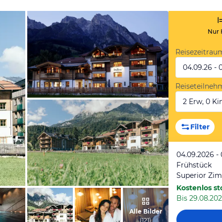
Nur 
Reisezeitrau
04.09.26 - 
Reiseteilneh
2 Erw, 0 Kin
vom Hotelier, Juli 2016
Filter
04.09.2026 -
Frühstück
Superior Zi
Kostenlos st
Bis 29.08.202
vom Hotelier, September 2024
Alle Bilder
(
121
)